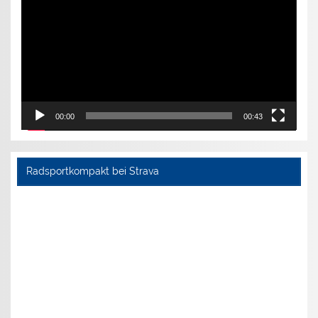
00:00
00:43
Radsportkompakt bei Strava