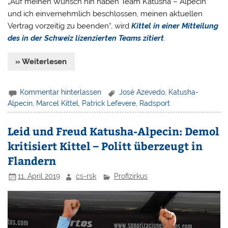
„Auf meinen Wunsch hin haben Team Katusha – Alpecin
und ich einvernehmlich beschlossen, meinen aktuellen
Vertrag vorzeitig zu beenden“, wird
Kittel in einer Mitteilung
des in der Schweiz lizenzierten Teams zitiert
.
» Weiterlesen
Kommentar hinterlassen
José Azevedo
,
Katusha-
Alpecin
,
Marcel Kittel
,
Patrick Lefevere
,
Radsport
Leid und Freud Katusha-Alpecin: Demol
kritisiert Kittel – Politt überzeugt in
Flandern
11. April 2019
cs-rsk
Profizirkus