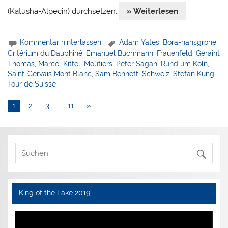
(Katusha-Alpecin) durchsetzen.
» Weiterlesen
Kommentar hinterlassen
Adam Yates
,
Bora-hansgrohe
,
Critérium du Dauphiné
,
Emanuel Buchmann
,
Frauenfeld
,
Geraint
Thomas
,
Marcel Kittel
,
Moûtiers
,
Peter Sagan
,
Rund um Köln
,
Saint-Gervais Mont Blanc
,
Sam Bennett
,
Schweiz
,
Stefan Küng
,
Tour de Suisse
1
2
3
…
11
»
King of the Lake 2019
Video-
Player