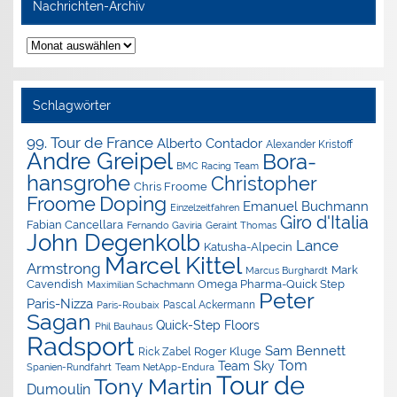
Nachrichten-Archiv
Nachrichten-
Archiv
Schlagwörter
99. Tour de France
Alberto Contador
Alexander Kristoff
Andre Greipel
Bora-
BMC Racing Team
hansgrohe
Christopher
Chris Froome
Doping
Froome
Emanuel Buchmann
Einzelzeitfahren
Giro d'Italia
Fabian Cancellara
Geraint Thomas
Fernando Gaviria
John Degenkolb
Lance
Katusha-Alpecin
Marcel Kittel
Armstrong
Mark
Marcus Burghardt
Cavendish
Omega Pharma-Quick Step
Maximilian Schachmann
Peter
Paris-Nizza
Pascal Ackermann
Paris-Roubaix
Sagan
Quick-Step Floors
Phil Bauhaus
Radsport
Sam Bennett
Roger Kluge
Rick Zabel
Tom
Team Sky
Spanien-Rundfahrt
Team NetApp-Endura
Tour de
Tony Martin
Dumoulin