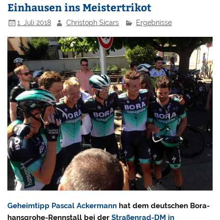
Einhausen ins Meistertrikot
1. Juli 2018
Christoph Sicars
Ergebnisse
Geheimtipp Pascal Ackermann
hat dem deutschen Bora-
hansgrohe-Rennstall bei der
Straßenrad-DM in