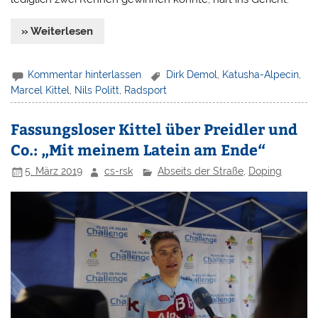
» Weiterlesen
Kommentar hinterlassen
Dirk Demol
,
Katusha-Alpecin
,
Marcel Kittel
,
Nils Politt
,
Radsport
Fassungsloser Kittel über Preidler und
Co.: „Mit meinem Latein am Ende“
5. März 2019
cs-rsk
Abseits der Straße
,
Doping