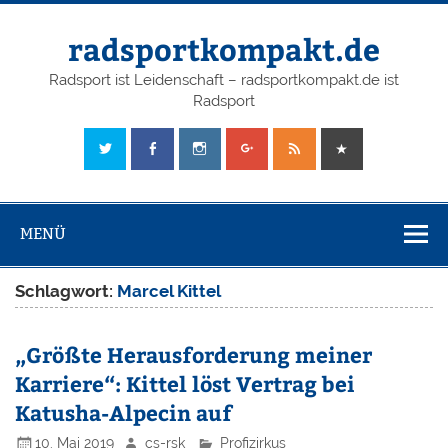
radsportkompakt.de
Radsport ist Leidenschaft – radsportkompakt.de ist
Radsport
MENÜ
Schlagwort:
Marcel Kittel
„Größte Herausforderung meiner
Karriere“: Kittel löst Vertrag bei
Katusha-Alpecin auf
10. Mai 2019
cs-rsk
Profizirkus