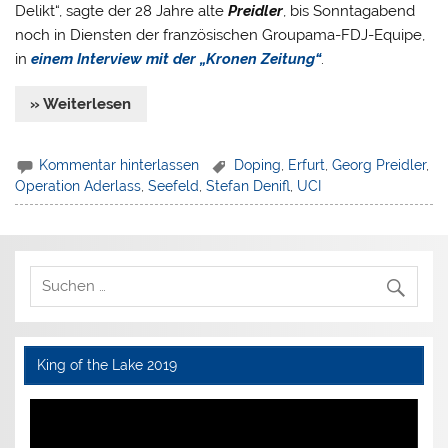
Delikt“, sagte der 28 Jahre alte
Preidler
, bis Sonntagabend
noch in Diensten der französischen Groupama-FDJ-Equipe,
in
einem Interview mit der „Kronen Zeitung“
.
» Weiterlesen
Kommentar hinterlassen
Doping
,
Erfurt
,
Georg Preidler
,
Operation Aderlass
,
Seefeld
,
Stefan Denifl
,
UCI
King of the Lake 2019
Video-
Player