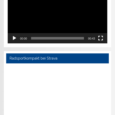
00:00
00:43
Radsportkompakt bei Strava