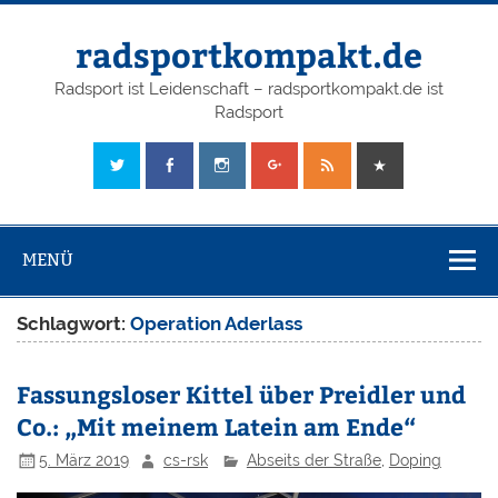
radsportkompakt.de
Radsport ist Leidenschaft – radsportkompakt.de ist
Radsport
MENÜ
Schlagwort:
Operation Aderlass
Fassungsloser Kittel über Preidler und
Co.: „Mit meinem Latein am Ende“
5. März 2019
cs-rsk
Abseits der Straße
,
Doping