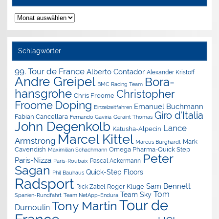
Nachrichten-
Archiv
Schlagwörter
99. Tour de France
Alberto Contador
Alexander Kristoff
Andre Greipel
Bora-
BMC Racing Team
hansgrohe
Christopher
Chris Froome
Doping
Froome
Emanuel Buchmann
Einzelzeitfahren
Giro d'Italia
Fabian Cancellara
Geraint Thomas
Fernando Gaviria
John Degenkolb
Lance
Katusha-Alpecin
Marcel Kittel
Armstrong
Mark
Marcus Burghardt
Cavendish
Omega Pharma-Quick Step
Maximilian Schachmann
Peter
Paris-Nizza
Pascal Ackermann
Paris-Roubaix
Sagan
Quick-Step Floors
Phil Bauhaus
Radsport
Sam Bennett
Roger Kluge
Rick Zabel
Tom
Team Sky
Spanien-Rundfahrt
Team NetApp-Endura
Tour de
Tony Martin
Dumoulin