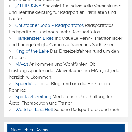
3*TRIPUGNA
Spezialist für individuelle Vereinstrikots
und Teambekleidung für Radsportler, Triathleten und
Läufer
Christopher Jobb – Radsportfotos
Radsportfotos,
Radsportfotos und noch mehr Radsportfotos
Frankenstein Bikes
Individuelle Renn-, Triathlonräder
und handgefertigte Carbonlaufräder aus Südhessen
King of the Lake
Das Einzelzeitfahren rund um den
Attersee
MA-13
Ankommen und Wohlfühlen: Ob
Leistungssportler oder Aktivurlauber, im MA-13 ist jeder
herzlich willkommen.
SpeedVille
Toller Blog rund um die Faszination
Rennrad
Sportärztezeitung
Medizin und Unterhaltung für
Ärzte, Therapeuten und Trainer
World of Tana Hell
Schöne Radsportfotos und mehr
Nachrichten-Archiv