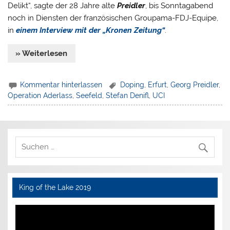
Delikt“, sagte der 28 Jahre alte
Preidler
, bis Sonntagabend
noch in Diensten der französischen Groupama-FDJ-Equipe,
in
einem Interview mit der „Kronen Zeitung“
.
» Weiterlesen
Kommentar hinterlassen
Doping
,
Erfurt
,
Georg Preidler
,
Operation Aderlass
,
Seefeld
,
Stefan Denifl
,
UCI
King of the Lake 2019
Video-
Player