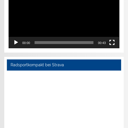
00:00
00:43
Radsportkompakt bei Strava