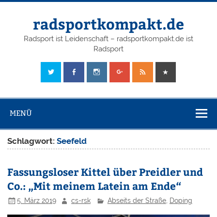
radsportkompakt.de
Radsport ist Leidenschaft – radsportkompakt.de ist
Radsport
MENÜ
Schlagwort:
Seefeld
Fassungsloser Kittel über Preidler und
Co.: „Mit meinem Latein am Ende“
5. März 2019
cs-rsk
Abseits der Straße
,
Doping