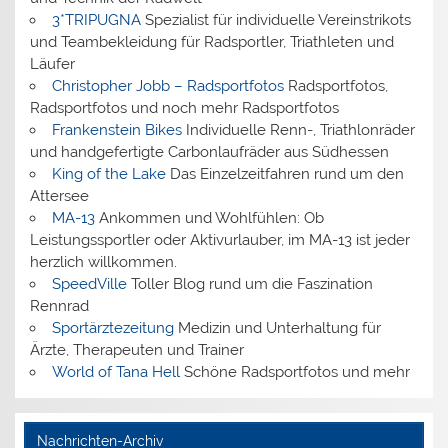
3*TRIPUGNA
Spezialist für individuelle Vereinstrikots
und Teambekleidung für Radsportler, Triathleten und
Läufer
Christopher Jobb – Radsportfotos
Radsportfotos,
Radsportfotos und noch mehr Radsportfotos
Frankenstein Bikes
Individuelle Renn-, Triathlonräder
und handgefertigte Carbonlaufräder aus Südhessen
King of the Lake
Das Einzelzeitfahren rund um den
Attersee
MA-13
Ankommen und Wohlfühlen: Ob
Leistungssportler oder Aktivurlauber, im MA-13 ist jeder
herzlich willkommen.
SpeedVille
Toller Blog rund um die Faszination
Rennrad
Sportärztezeitung
Medizin und Unterhaltung für
Ärzte, Therapeuten und Trainer
World of Tana Hell
Schöne Radsportfotos und mehr
Nachrichten-Archiv