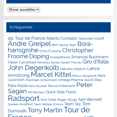
Nachrichten-
Archiv
Schlagwörter
99. Tour de France
Alberto Contador
Alexander Kristoff
Andre Greipel
Bora-
BMC Racing Team
hansgrohe
Christopher
Chris Froome
Doping
Froome
Emanuel Buchmann
Einzelzeitfahren
Giro d'Italia
Fabian Cancellara
Geraint Thomas
Fernando Gaviria
John Degenkolb
Lance
Katusha-Alpecin
Marcel Kittel
Armstrong
Mark
Marcus Burghardt
Cavendish
Omega Pharma-Quick Step
Maximilian Schachmann
Peter
Paris-Nizza
Pascal Ackermann
Paris-Roubaix
Sagan
Quick-Step Floors
Phil Bauhaus
Radsport
Sam Bennett
Roger Kluge
Rick Zabel
Tom
Team Sky
Spanien-Rundfahrt
Team NetApp-Endura
Tour de
Tony Martin
Dumoulin