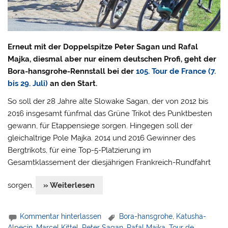
Erneut mit der Doppelspitze Peter Sagan und Rafal
Majka, diesmal aber nur einem deutschen Profi, geht der
Bora-hansgrohe-Rennstall bei der
105. Tour de France (7.
bis 29. Juli)
an den Start.
So soll der 28 Jahre alte Slowake Sagan, der von 2012 bis
2016 insgesamt fünfmal das Grüne Trikot des Punktbesten
gewann, für Etappensiege sorgen. Hingegen soll der
gleichaltrige Pole Majka. 2014 und 2016 Gewinner des
Bergtrikots, für eine Top-5-Platzierung im
Gesamtklassement der diesjährigen Frankreich-Rundfahrt
sorgen.
» Weiterlesen
Kommentar hinterlassen
Bora-hansgrohe
,
Katusha-
Alpecin
,
Marcel Kittel
,
Peter Sagan
,
Rafal Majka
,
Tour de