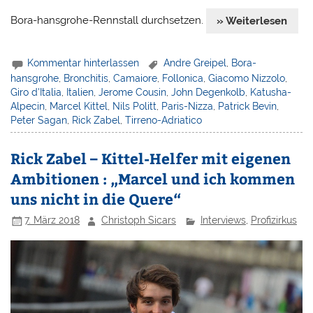
Bora-hansgrohe-Rennstall durchsetzen.
» Weiterlesen
Kommentar hinterlassen
Andre Greipel
,
Bora-
hansgrohe
,
Bronchitis
,
Camaiore
,
Follonica
,
Giacomo Nizzolo
,
Giro d'Italia
,
Italien
,
Jerome Cousin
,
John Degenkolb
,
Katusha-
Alpecin
,
Marcel Kittel
,
Nils Politt
,
Paris-Nizza
,
Patrick Bevin
,
Peter Sagan
,
Rick Zabel
,
Tirreno-Adriatico
Rick Zabel – Kittel-Helfer mit eigenen
Ambitionen : „Marcel und ich kommen
uns nicht in die Quere“
7. März 2018
Christoph Sicars
Interviews
,
Profizirkus