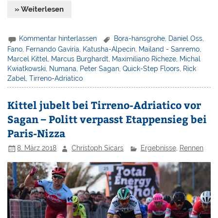
» Weiterlesen
Kommentar hinterlassen
Bora-hansgrohe
,
Daniel Oss
,
Fano
,
Fernando Gaviria
,
Katusha-Alpecin
,
Mailand - Sanremo
,
Marcel Kittel
,
Marcus Burghardt
,
Maximiliano Richeze
,
Michal
Kwiatkowski
,
Numana
,
Peter Sagan
,
Quick-Step Floors
,
Rick
Zabel
,
Tirreno-Adriatico
Kittel jubelt bei Tirreno-Adriatico vor
Sagan – Politt verpasst Etappensieg bei
Paris-Nizza
8. März 2018
Christoph Sicars
Ergebnisse
,
Rennen