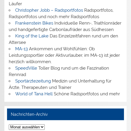
Läufer
Christopher Jobb – Radsportfotos
Radsportfotos,
Radsportfotos und noch mehr Radsportfotos
Frankenstein Bikes
Individuelle Renn-, Triathlonräder
und handgefertigte Carbonlaufräder aus Südhessen
King of the Lake
Das Einzelzeitfahren rund um den
Attersee
MA-13
Ankommen und Wohlfühlen: Ob
Leistungssportler oder Aktivurlauber, im MA-13 ist jeder
herzlich willkommen.
SpeedVille
Toller Blog rund um die Faszination
Rennrad
Sportärztezeitung
Medizin und Unterhaltung für
Ärzte, Therapeuten und Trainer
World of Tana Hell
Schöne Radsportfotos und mehr
Nachrichten-Archiv
Nachrichten-
Archiv