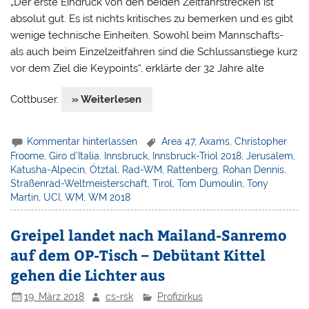
„Der erste Eindruck von den beiden Zeitfahrstrecken ist
absolut gut. Es ist nichts kritisches zu bemerken und es gibt
wenige technische Einheiten. Sowohl beim Mannschafts-
als auch beim Einzelzeitfahren sind die Schlussanstiege kurz
vor dem Ziel die Keypoints“, erklärte der 32 Jahre alte
Cottbuser.
» Weiterlesen
Kommentar hinterlassen
Area 47
,
Axams
,
Christopher
Froome
,
Giro d'Italia
,
Innsbruck
,
Innsbruck-Triol 2018
,
Jerusalem
,
Katusha-Alpecin
,
Ötztal
,
Rad-WM
,
Rattenberg
,
Rohan Dennis
,
Straßenrad-Weltmeisterschaft
,
Tirol
,
Tom Dumoulin
,
Tony
Martin
,
UCI
,
WM
,
WM 2018
Greipel landet nach Mailand-Sanremo
auf dem OP-Tisch – Debütant Kittel
gehen die Lichter aus
19. März 2018
cs-rsk
Profizirkus