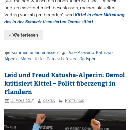
„Auf meinen Wunsch hin haben Team Katusha – Alpecin
und ich einvernehmlich beschlossen, meinen aktuellen
Vertrag vorzeitig zu beenden“, wird
Kittel in einer Mitteilung
des in der Schweiz lizenzierten Teams zitiert
.
» Weiterlesen
Kommentar hinterlassen
José Azevedo
,
Katusha-
Alpecin
,
Marcel Kittel
,
Patrick Lefevere
,
Radsport
Leid und Freud Katusha-Alpecin: Demol
kritisiert Kittel – Politt überzeugt in
Flandern
11. April 2019
cs-rsk
Profizirkus