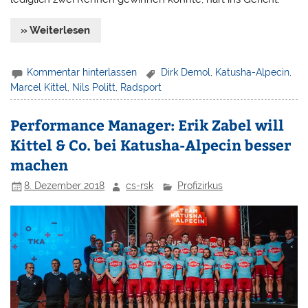
» Weiterlesen
Kommentar hinterlassen
Dirk Demol
,
Katusha-Alpecin
,
Marcel Kittel
,
Nils Politt
,
Radsport
Performance Manager: Erik Zabel will
Kittel & Co. bei Katusha-Alpecin besser
machen
8. Dezember 2018
cs-rsk
Profizirkus