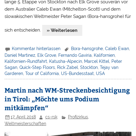
lange 5. Etappe von Stockton nach Elk Grove souverän vor
dem Australier Caleb Ewan (Mitchelton-Scott) und dem
slowakischen Weltmeister Peter Sagan (Bora-hansgrohe) für
sich entscheiden.
» Weiterlesen
Kommentar hinterlassen
Bora-hansgrohe
,
Caleb Ewan
,
Daniel Martinez
,
Elk Grove
,
Fernando Gaviria
,
Kalifornien
,
Kalifornien-Rundfahrt
,
Katusha-Alpecin
,
Marcel Kittel
,
Peter
Sagan
,
Quick-Step Floors
,
Rick Zabel
,
Stockton
,
Tejay van
Garderen
,
Tour of California
,
US-Bundesstaat
,
USA
Martin nach WM-Streckenbesichtigung
in Tirol: „Möchte ums Podium
mitkämpfen“
17. April 2018
cs-rsk
Profizirkus
,
Weltmeisterschaften