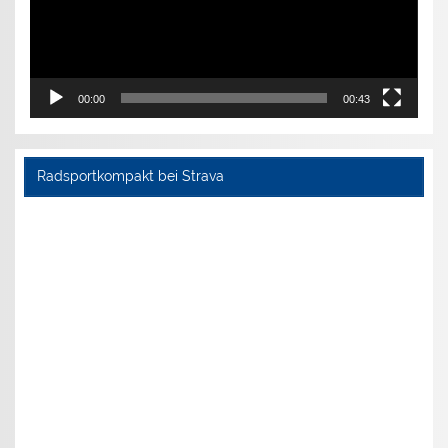
00:00
00:43
Radsportkompakt bei Strava