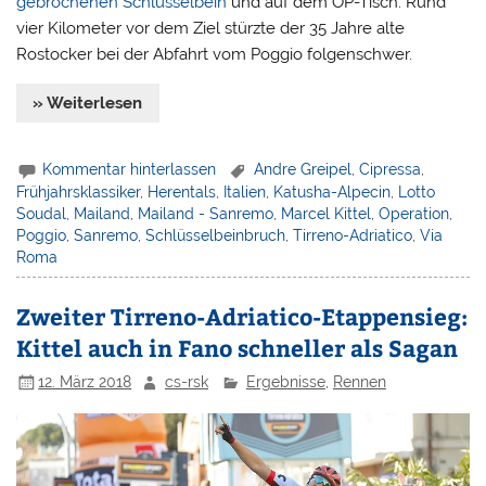
gebrochenen Schlüsselbein
und auf dem OP-Tisch. Rund
vier Kilometer vor dem Ziel stürzte der 35 Jahre alte
Rostocker bei der Abfahrt vom Poggio folgenschwer.
» Weiterlesen
Kommentar hinterlassen
Andre Greipel
,
Cipressa
,
Frühjahrsklassiker
,
Herentals
,
Italien
,
Katusha-Alpecin
,
Lotto
Soudal
,
Mailand
,
Mailand - Sanremo
,
Marcel Kittel
,
Operation
,
Poggio
,
Sanremo
,
Schlüsselbeinbruch
,
Tirreno-Adriatico
,
Via
Roma
Zweiter Tirreno-Adriatico-Etappensieg:
Kittel auch in Fano schneller als Sagan
12. März 2018
cs-rsk
Ergebnisse
,
Rennen