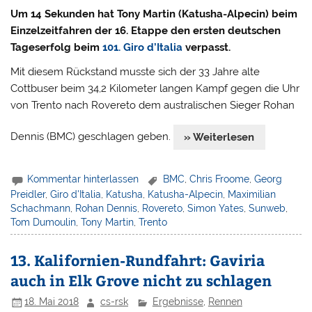
Um 14 Sekunden hat Tony Martin (Katusha-Alpecin) beim
Einzelzeitfahren der 16. Etappe den ersten deutschen
Tageserfolg beim
101. Giro d’Italia
verpasst.
Mit diesem Rückstand musste sich der 33 Jahre alte
Cottbuser beim 34,2 Kilometer langen Kampf gegen die Uhr
von Trento nach Rovereto dem australischen Sieger Rohan
Dennis (BMC) geschlagen geben.
» Weiterlesen
Kommentar hinterlassen
BMC
,
Chris Froome
,
Georg
Preidler
,
Giro d'Italia
,
Katusha
,
Katusha-Alpecin
,
Maximilian
Schachmann
,
Rohan Dennis
,
Rovereto
,
Simon Yates
,
Sunweb
,
Tom Dumoulin
,
Tony Martin
,
Trento
13. Kalifornien-Rundfahrt: Gaviria
auch in Elk Grove nicht zu schlagen
18. Mai 2018
cs-rsk
Ergebnisse
,
Rennen