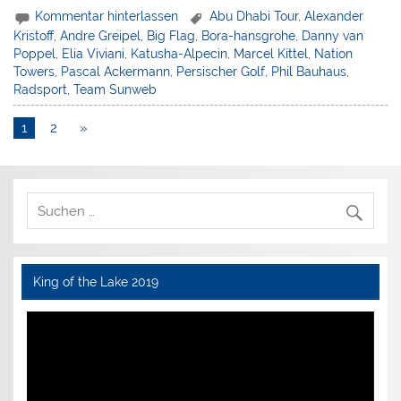
Kommentar hinterlassen
Abu Dhabi Tour
,
Alexander
Kristoff
,
Andre Greipel
,
Big Flag
,
Bora-hansgrohe
,
Danny van
Poppel
,
Elia Viviani
,
Katusha-Alpecin
,
Marcel Kittel
,
Nation
Towers
,
Pascal Ackermann
,
Persischer Golf
,
Phil Bauhaus
,
Radsport
,
Team Sunweb
1
2
»
King of the Lake 2019
Video-
Player