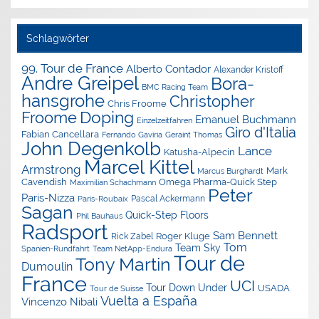
Schlagwörter
99. Tour de France
Alberto Contador
Alexander Kristoff
Andre Greipel
Bora-
BMC Racing Team
hansgrohe
Christopher
Chris Froome
Doping
Froome
Emanuel Buchmann
Einzelzeitfahren
Giro d'Italia
Fabian Cancellara
Geraint Thomas
Fernando Gaviria
John Degenkolb
Lance
Katusha-Alpecin
Marcel Kittel
Armstrong
Mark
Marcus Burghardt
Cavendish
Omega Pharma-Quick Step
Maximilian Schachmann
Peter
Paris-Nizza
Pascal Ackermann
Paris-Roubaix
Sagan
Quick-Step Floors
Phil Bauhaus
Radsport
Sam Bennett
Roger Kluge
Rick Zabel
Tom
Team Sky
Spanien-Rundfahrt
Team NetApp-Endura
Tour de
Tony Martin
Dumoulin
France
UCI
Tour Down Under
USADA
Tour de Suisse
Vuelta a España
Vincenzo Nibali