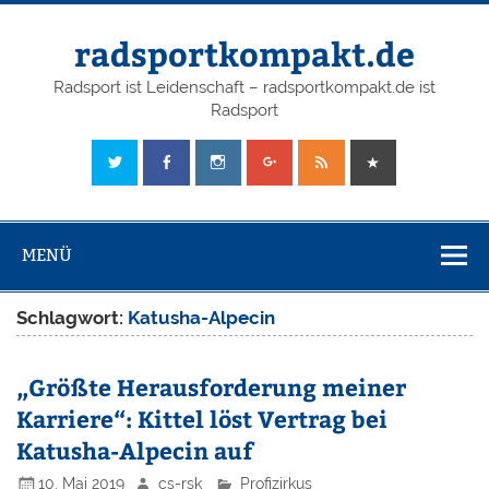
radsportkompakt.de
Radsport ist Leidenschaft – radsportkompakt.de ist
Radsport
MENÜ
Schlagwort:
Katusha-Alpecin
„Größte Herausforderung meiner
Karriere“: Kittel löst Vertrag bei
Katusha-Alpecin auf
10. Mai 2019
cs-rsk
Profizirkus