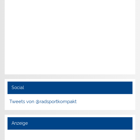
Social
Tweets von @radsportkompakt
Anzeige