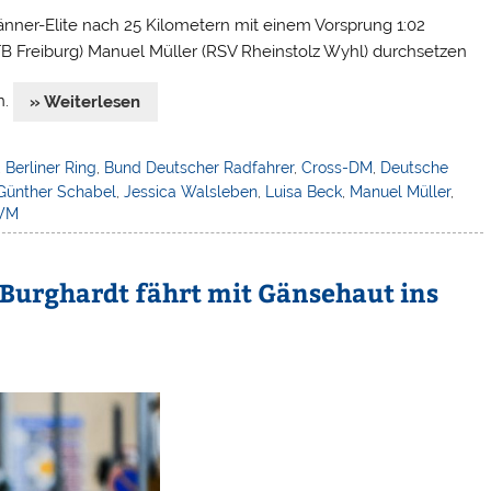
nner-Elite nach 25 Kilometern mit einem Vorsprung 1:02
B Freiburg) Manuel Müller (RSV Rheinstolz Wyhl) durchsetzen
n.
» Weiterlesen
,
Berliner Ring
,
Bund Deutscher Radfahrer
,
Cross-DM
,
Deutsche
Günther Schabel
,
Jessica Walsleben
,
Luisa Beck
,
Manuel Müller
,
WM
Burghardt fährt mit Gänsehaut ins