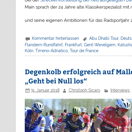
Bei der
Streckenvorstellung der neu aufgelegten Deu
Main sprach der 24 Jahre alte Klassikerspezialist mit
und seine eigenen Ambitionen für das Radsportjahr 
Kommentar hinterlassen
Abu Dhabi Tour
,
Deuts
Flandern-Rundfahrt
,
Frankfurt
,
Gent-Wevelgem
,
Katush
Köln
,
Tirreno-Adriatico
,
Tour de France
Degenkolb erfolgreich auf Mall
„Geht bei Null los“
31. Januar 2018
Christoph Sicars
Interviews
,