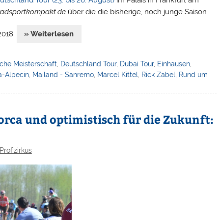
tschland Tour (23. bis 26. August)
im Palais in Frankfurt am
radsportkompakt.de
über die die bisherige, noch junge Saison
2018.
» Weiterlesen
che Meisterschaft
,
Deutschland Tour
,
Dubai Tour
,
Einhausen
,
a-Alpecin
,
Mailand - Sanremo
,
Marcel Kittel
,
Rick Zabel
,
Rund um
orca und optimistisch für die Zukunft:
Profizirkus