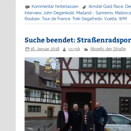
Kommentar hinterlassen
Amstel Gold Race
,
De
Interview
,
John Degenkolb
,
Mailand - Sanremo
,
Mallorc
Roubaix
,
Tour de France
,
Trek-Segafredo
,
Vuelta
,
WM
Suche beendet: Straßenradsport
16. Januar 2018
cs-rsk
Abseits der Straße