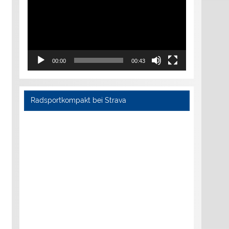
00:00
00:43
Radsportkompakt bei Strava