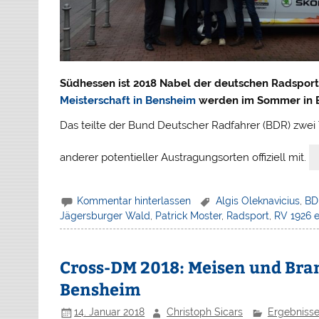
Südhessen ist 2018 Nabel der deutschen Radspor
Meisterschaft in Bensheim
werden im Sommer in Ein
Das teilte der Bund Deutscher Radfahrer (BDR) zwe
anderer potentieller Austragungsorten offiziell mit.
Kommentar hinterlassen
Algis Oleknavicius
,
BD
Jägersburger Wald
,
Patrick Moster
,
Radsport
,
RV 1926 e
Cross-DM 2018: Meisen und Bra
Bensheim
14. Januar 2018
Christoph Sicars
Ergebniss