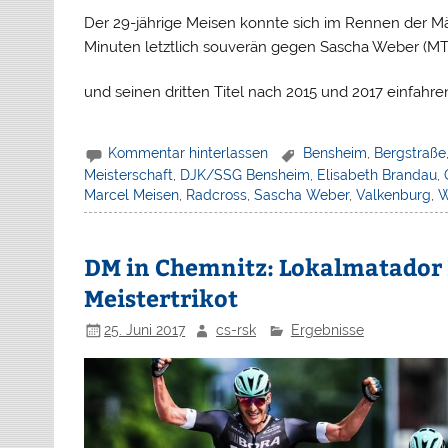
Der 29-jährige Meisen konnte sich im Rennen der Mä
Minuten letztlich souverän gegen Sascha Weber (MT
und seinen dritten Titel nach 2015 und 2017 einfahre
Kommentar hinterlassen
Bensheim
,
Bergstraße
Meisterschaft
,
DJK/SSG Bensheim
,
Elisabeth Brandau
,
Marcel Meisen
,
Radcross
,
Sascha Weber
,
Valkenburg
,
DM in Chemnitz: Lokalmatador 
Meistertrikot
25. Juni 2017
cs-rsk
Ergebnisse