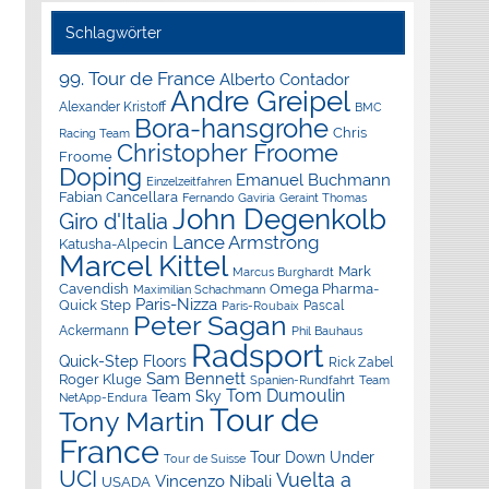
Schlagwörter
99. Tour de France
Alberto Contador
Andre Greipel
Alexander Kristoff
BMC
Bora-hansgrohe
Chris
Racing Team
Christopher Froome
Froome
Doping
Emanuel Buchmann
Einzelzeitfahren
Fabian Cancellara
Geraint Thomas
Fernando Gaviria
John Degenkolb
Giro d'Italia
Lance Armstrong
Katusha-Alpecin
Marcel Kittel
Mark
Marcus Burghardt
Cavendish
Omega Pharma-
Maximilian Schachmann
Paris-Nizza
Quick Step
Pascal
Paris-Roubaix
Peter Sagan
Ackermann
Phil Bauhaus
Radsport
Quick-Step Floors
Rick Zabel
Sam Bennett
Roger Kluge
Spanien-Rundfahrt
Team
Tom Dumoulin
Team Sky
NetApp-Endura
Tour de
Tony Martin
France
Tour Down Under
Tour de Suisse
UCI
Vuelta a
Vincenzo Nibali
USADA