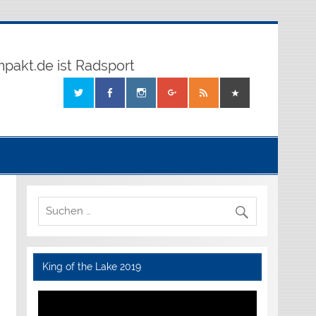
mpakt.de ist Radsport
King of the Lake 2019
Video-
Player