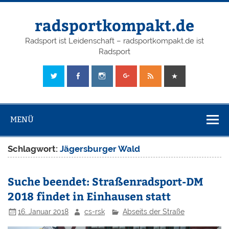
radsportkompakt.de
Radsport ist Leidenschaft – radsportkompakt.de ist
Radsport
MENÜ
Schlagwort:
Jägersburger Wald
Suche beendet: Straßenradsport-DM
2018 findet in Einhausen statt
16. Januar 2018
cs-rsk
Abseits der Straße