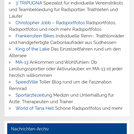
3*TRIPUGNA
Spezialist für individuelle Vereinstrikots
und Teambekleidung für Radsportler, Triathleten und
Läufer
Christopher Jobb – Radsportfotos
Radsportfotos,
Radsportfotos und noch mehr Radsportfotos
Frankenstein Bikes
Individuelle Renn-, Triathlonräder
und handgefertigte Carbonlaufräder aus Südhessen
King of the Lake
Das Einzelzeitfahren rund um den
Attersee
MA-13
Ankommen und Wohlfühlen: Ob
Leistungssportler oder Aktivurlauber, im MA-13 ist jeder
herzlich willkommen.
SpeedVille
Toller Blog rund um die Faszination
Rennrad
Sportärztezeitung
Medizin und Unterhaltung für
Ärzte, Therapeuten und Trainer
World of Tana Hell
Schöne Radsportfotos und mehr
Nachrichten-Archiv