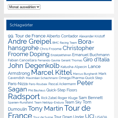
Nachrichten-
Archiv
Schlagwörter
99. Tour de France
Alberto Contador
Alexander Kristoff
Andre Greipel
Bora-
BMC Racing Team
hansgrohe
Christopher
Chris Froome
Doping
Froome
Emanuel Buchmann
Einzelzeitfahren
Giro d'Italia
Fabian Cancellara
Geraint Thomas
Fernando Gaviria
John Degenkolb
Lance
Katusha-Alpecin
Marcel Kittel
Armstrong
Mark
Marcus Burghardt
Cavendish
Omega Pharma-Quick Step
Maximilian Schachmann
Peter
Paris-Nizza
Pascal Ackermann
Paris-Roubaix
Sagan
Quick-Step Floors
Phil Bauhaus
Radsport
Sam Bennett
Roger Kluge
Rick Zabel
Tom
Team Sky
Spanien-Rundfahrt
Team NetApp-Endura
Tour de
Tony Martin
Dumoulin
France
UCI
Tour Down Under
USADA
Tour de Suisse