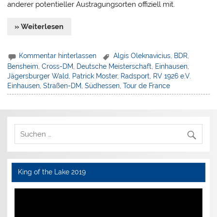
anderer potentieller Austragungsorten offiziell mit.
» Weiterlesen
Kommentar hinterlassen
Algis Oleknavicius
,
BDR
,
Bensheim
,
Cross-DM
,
Deutsche Meisterschaft
,
Einhausen
,
Jägersburger Wald
,
Patrick Moster
,
Radsport
,
RV 1926 e.V.
Einhausen
,
Straßen-DM
,
Südhessen
,
Tour de France
King of the Lake 2019
Video-
Player