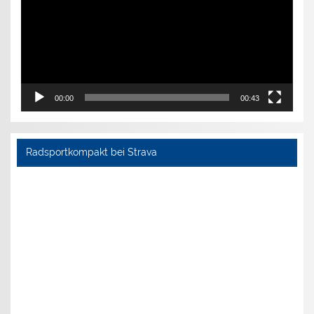
00:00
00:43
Radsportkompakt bei Strava