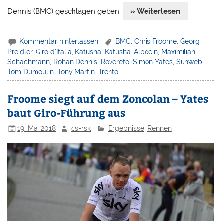
Dennis (BMC) geschlagen geben.
» Weiterlesen
Kommentar hinterlassen
BMC
,
Chris Froome
,
Georg
Preidler
,
Giro d'Italia
,
Katusha
,
Katusha-Alpecin
,
Maximilian
Schachmann
,
Rohan Dennis
,
Rovereto
,
Simon Yates
,
Sunweb
,
Tom Dumoulin
,
Tony Martin
,
Trento
Froome siegt auf dem Zoncolan – Yates
baut Giro-Führung aus
19. Mai 2018
cs-rsk
Ergebnisse
,
Rennen