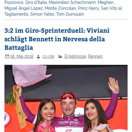
Pozzovivo
,
Giro d'Italia
,
Maximilian Schachmann
,
Meghan
,
Miguel Ángel López
,
Monte Zoncolan
,
Prinz Harry
,
San Vito al
Tagliamento
,
Simon Yates
,
Tom Dumoulin
3:2 im Giro-Sprinterduell: Viviani
schlägt Bennett in Nervesa della
Battaglia
18. Mai 2018
cs-rsk
Ergebnisse
,
Rennen