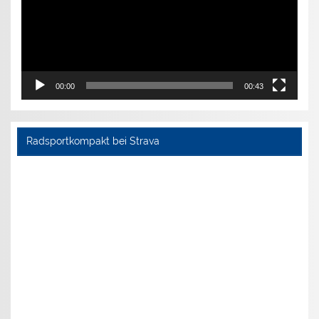
00:00
00:43
Radsportkompakt bei Strava