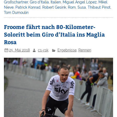
Großschartner
,
Giro d'Italia
,
Italien
,
Miguel Ángel López
,
Mikel
Nieve
,
Patrick Konrad
,
Robert Gesink
,
Rom
,
Susa
,
Thibaut Pinot
,
Tom Dumoulin
Froome fährt nach 80-Kilometer-
Soloritt beim Giro d’Italia ins Maglia
Rosa
25. Mai 2018
cs-rsk
Ergebnisse
,
Rennen