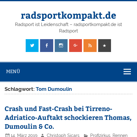
radsportkompakt.de
Radsport ist Leidenschaft – radsportkompakt.de ist
Radsport
MENÜ
Schlagwort:
Tom Dumoulin
Crash und Fast-Crash bei Tirreno-
Adriatico-Auftakt schockieren Thomas,
Dumoulin & Co.
14. März 2019
Christoph Sicars
Profizirkus
,
Rennen