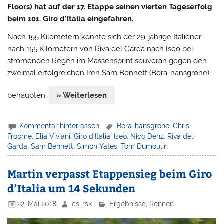
Floors) hat auf der 17. Etappe seinen vierten Tageserfolg
beim 101. Giro d’Italia eingefahren.
Nach 155 Kilometern konnte sich der 29-jährige Italiener
nach 155 Kilometern von Riva del Garda nach Iseo bei
strömenden Regen im Massensprint souverän gegen den
zweimal erfolgreichen Iren Sam Bennett (Bora-hansgrohe)
behaupten.
» Weiterlesen
Kommentar hinterlassen
Bora-hansgrohe
,
Chris
Froome
,
Elia Viviani
,
Giro d'Italia
,
Iseo
,
Nico Denz
,
Riva del
Garda
,
Sam Bennett
,
Simon Yates
,
Tom Dumoulin
Martin verpasst Etappensieg beim Giro
d’Italia um 14 Sekunden
22. Mai 2018
cs-rsk
Ergebnisse
,
Rennen