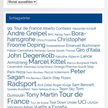
Nachrichten-
Archiv
Schlagwörter
99. Tour de France
Alberto Contador
Alexander Kristoff
Andre Greipel
Bora-
BMC Racing Team
hansgrohe
Christopher
Chris Froome
Doping
Froome
Emanuel Buchmann
Einzelzeitfahren
Giro d'Italia
Fabian Cancellara
Geraint Thomas
Fernando Gaviria
John Degenkolb
Lance
Katusha-Alpecin
Marcel Kittel
Armstrong
Mark
Marcus Burghardt
Cavendish
Omega Pharma-Quick Step
Maximilian Schachmann
Peter
Paris-Nizza
Pascal Ackermann
Paris-Roubaix
Sagan
Quick-Step Floors
Phil Bauhaus
Radsport
Sam Bennett
Roger Kluge
Rick Zabel
Tom
Team Sky
Spanien-Rundfahrt
Team NetApp-Endura
Tour de
Tony Martin
Dumoulin
France
UCI
Tour Down Under
USADA
Tour de Suisse
Vuelta a España
Vincenzo Nibali