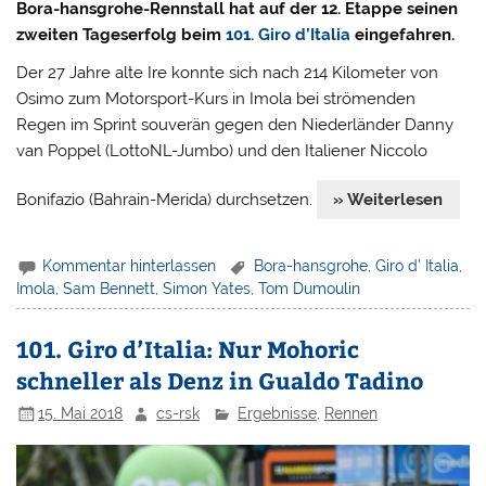
Bora-hansgrohe-Rennstall hat auf der 12. Etappe seinen
zweiten Tageserfolg beim
101. Giro d’Italia
eingefahren.
Der 27 Jahre alte Ire konnte sich nach 214 Kilometer von
Osimo zum Motorsport-Kurs in Imola bei strömenden
Regen im Sprint souverän gegen den Niederländer Danny
van Poppel (LottoNL-Jumbo) und den Italiener Niccolo
Bonifazio (Bahrain-Merida) durchsetzen.
» Weiterlesen
Kommentar hinterlassen
Bora-hansgrohe
,
Giro d' Italia
,
Imola
,
Sam Bennett
,
Simon Yates
,
Tom Dumoulin
101. Giro d’Italia: Nur Mohoric
schneller als Denz in Gualdo Tadino
15. Mai 2018
cs-rsk
Ergebnisse
,
Rennen