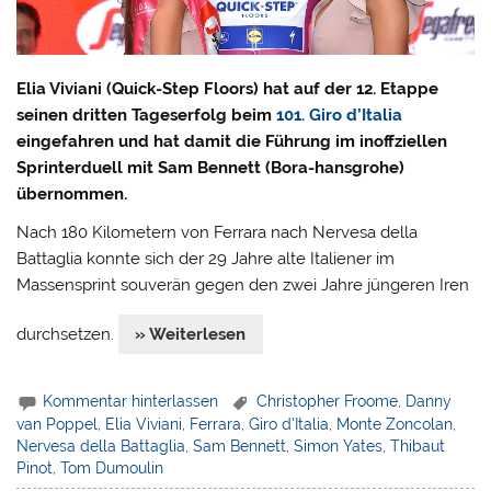
Elia Viviani (Quick-Step Floors) hat auf der 12. Etappe
seinen dritten Tageserfolg beim
101. Giro d’Italia
eingefahren und hat damit die Führung im inoffziellen
Sprinterduell mit Sam Bennett (Bora-hansgrohe)
übernommen.
Nach 180 Kilometern von Ferrara nach Nervesa della
Battaglia konnte sich der 29 Jahre alte Italiener im
Massensprint souverän gegen den zwei Jahre jüngeren Iren
durchsetzen.
» Weiterlesen
Kommentar hinterlassen
Christopher Froome
,
Danny
van Poppel
,
Elia Viviani
,
Ferrara
,
Giro d'Italia
,
Monte Zoncolan
,
Nervesa della Battaglia
,
Sam Bennett
,
Simon Yates
,
Thibaut
Pinot
,
Tom Dumoulin