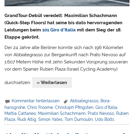
GrandTour-Debüt veredelt: Maximilian Schachmann
(Quick-Step Floors) hat seine bis dato hervorragenden
Leistungen beim
101 Giro d’Italia
mit dem Sieg der 18.
Etappe gekrönt.
Der 24 Jahre alte Berliner konnte sich nach 196 Kilometer
von Abbiategrasso zur Bergankunft nach Prato Nevoso auf
1.607 Metern Höhe mit zehn Sekunden Vorsprung souverän
vor dem Spanier Ruben Plaza (Israel Cycling Academy)
durchsetzen.
» Weiterlesen
Kommentar hinterlassen
Abbiategrasso
,
Bora-
hansgrohe
,
Chris Froome
,
Christoph Pfingsten
,
Giro d'Italia
,
Mattia Cattaneo
,
Maximilian Schachmann
,
Prato Nevoso
,
Ruben
Plaza
,
Rudi Altig
,
Simon Yates
,
Tom Dumoulin
,
Udo Bölts