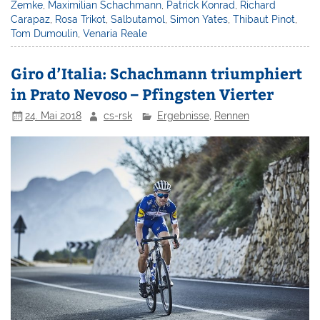
Zemke
,
Maximilian Schachmann
,
Patrick Konrad
,
Richard
Carapaz
,
Rosa Trikot
,
Salbutamol
,
Simon Yates
,
Thibaut Pinot
,
Tom Dumoulin
,
Venaria Reale
Giro d’Italia: Schachmann triumphiert
in Prato Nevoso – Pfingsten Vierter
24. Mai 2018
cs-rsk
Ergebnisse
,
Rennen