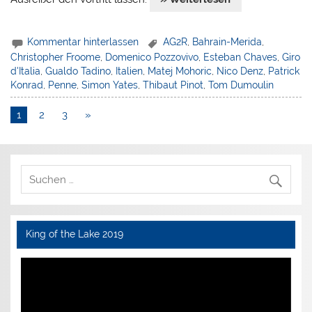
Kommentar hinterlassen
AG2R
,
Bahrain-Merida
,
Christopher Froome
,
Domenico Pozzovivo
,
Esteban Chaves
,
Giro
d'Italia
,
Gualdo Tadino
,
Italien
,
Matej Mohoric
,
Nico Denz
,
Patrick
Konrad
,
Penne
,
Simon Yates
,
Thibaut Pinot
,
Tom Dumoulin
1
2
3
»
King of the Lake 2019
Video-
Player