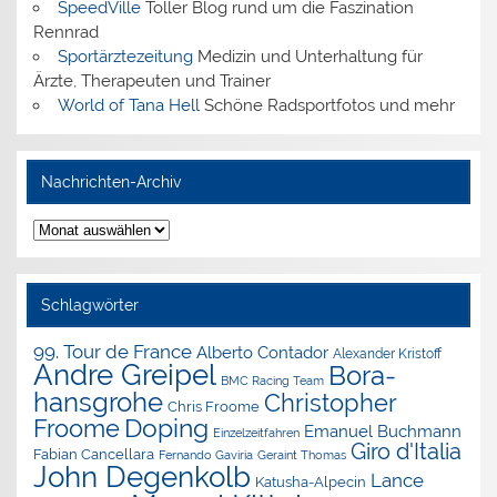
SpeedVille
Toller Blog rund um die Faszination
Rennrad
Sportärztezeitung
Medizin und Unterhaltung für
Ärzte, Therapeuten und Trainer
World of Tana Hell
Schöne Radsportfotos und mehr
Nachrichten-Archiv
Nachrichten-
Archiv
Schlagwörter
99. Tour de France
Alberto Contador
Alexander Kristoff
Andre Greipel
Bora-
BMC Racing Team
hansgrohe
Christopher
Chris Froome
Doping
Froome
Emanuel Buchmann
Einzelzeitfahren
Giro d'Italia
Fabian Cancellara
Geraint Thomas
Fernando Gaviria
John Degenkolb
Lance
Katusha-Alpecin