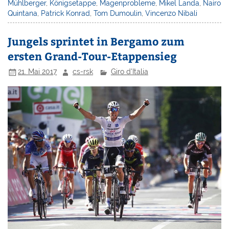
Mühlberger
,
Königsetappe
,
Magenprobleme
,
Mikel Landa
,
Nairo
Quintana
,
Patrick Konrad
,
Tom Dumoulin
,
Vincenzo Nibali
Jungels sprintet in Bergamo zum
ersten Grand-Tour-Etappensieg
21. Mai 2017
cs-rsk
Giro d'Italia