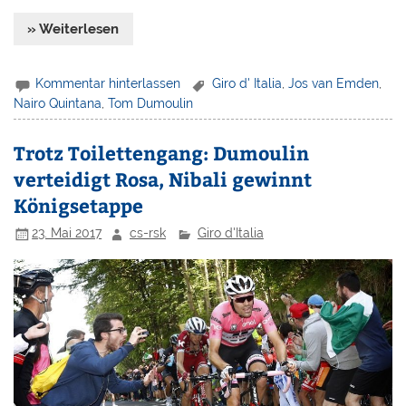
» Weiterlesen
Kommentar hinterlassen
Giro d' Italia
,
Jos van Emden
,
Nairo Quintana
,
Tom Dumoulin
Trotz Toilettengang: Dumoulin
verteidigt Rosa, Nibali gewinnt
Königsetappe
23. Mai 2017
cs-rsk
Giro d'Italia