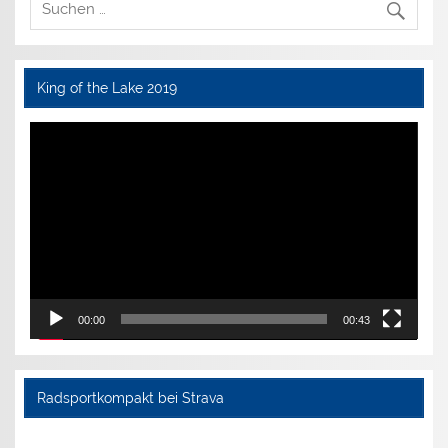
King of the Lake 2019
Video-
Player
00:00
00:43
Radsportkompakt bei Strava