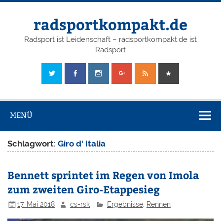
radsportkompakt.de
Radsport ist Leidenschaft – radsportkompakt.de ist
Radsport
MENÜ
Schlagwort:
Giro d‘ Italia
Bennett sprintet im Regen von Imola
zum zweiten Giro-Etappesieg
17. Mai 2018
cs-rsk
Ergebnisse
,
Rennen