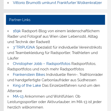
Vittorio Brumotti umkurvt Frankfurter Wolkenkratzer
Partner-Links
169k
Radsport-Blog von einem leidenschaftlichem
Radler und Fotograf aus Wien über Lebensstil, Alltag
und Technik der Radwelt
3*TRIPUGNA
Spezialist für individuelle Vereinstrikots
und Teambekleidung für Radsportler, Triathleten und
Läufer
Christopher Jobb – Radsportfotos
Radsportfotos,
Radsportfotos und noch mehr Radsportfotos
Frankenstein Bikes
Individuelle Renn-, Triathlonräder
und handgefertigte Carbonlaufräder aus Südhessen
King of the Lake
Das Einzelzeitfahren rund um den
Attersee
MA-13
Ankommen und Wohlfühlen: Ob
Leistungssportler oder Aktivurlauber, im MA-13 ist jeder
herzlich willkommen.