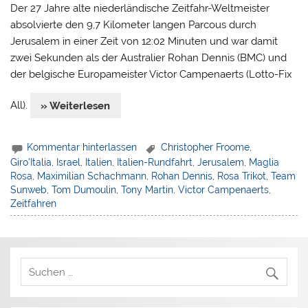
Der 27 Jahre alte niederländische Zeitfahr-Weltmeister
absolvierte den 9,7 Kilometer langen Parcous durch
Jerusalem in einer Zeit von 12:02 Minuten und war damit
zwei Sekunden als der Australier Rohan Dennis (BMC) und
der belgische Europameister Victor Campenaerts (Lotto-Fix
All).
» Weiterlesen
Kommentar hinterlassen
Christopher Froome
,
Giro'Italia
,
Israel
,
Italien
,
Italien-Rundfahrt
,
Jerusalem
,
Maglia
Rosa
,
Maximilian Schachmann
,
Rohan Dennis
,
Rosa Trikot
,
Team
Sunweb
,
Tom Dumoulin
,
Tony Martin
,
Victor Campenaerts
,
Zeitfahren