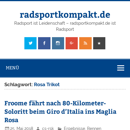
radsportkompakt.de
Radsport ist Leidenschaft – radsportkompakt.de ist
Radsport
MENÜ
Schlagwort:
Rosa Trikot
Froome fährt nach 80-Kilometer-
Soloritt beim Giro d’Italia ins Maglia
Rosa
25. Mai 2018
cs-rsk
Ergebnisse
,
Rennen