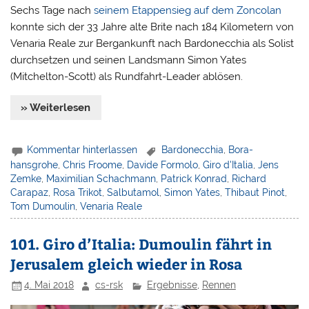
Sechs Tage nach
seinem Etappensieg auf dem Zoncolan
konnte sich der 33 Jahre alte Brite nach 184 Kilometern von
Venaria Reale zur Bergankunft nach Bardonecchia als Solist
durchsetzen und seinen Landsmann Simon Yates
(Mitchelton-Scott) als Rundfahrt-Leader ablösen.
» Weiterlesen
Kommentar hinterlassen
Bardonecchia
,
Bora-
hansgrohe
,
Chris Froome
,
Davide Formolo
,
Giro d'Italia
,
Jens
Zemke
,
Maximilian Schachmann
,
Patrick Konrad
,
Richard
Carapaz
,
Rosa Trikot
,
Salbutamol
,
Simon Yates
,
Thibaut Pinot
,
Tom Dumoulin
,
Venaria Reale
101. Giro d’Italia: Dumoulin fährt in
Jerusalem gleich wieder in Rosa
4. Mai 2018
cs-rsk
Ergebnisse
,
Rennen