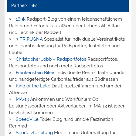
Partner-Links
169k
Radsport-Blog von einem leidenschaftlichem
Radler und Fotograf aus Wien über Lebensstil, Alltag
und Technik der Radwelt
3*TRIPUGNA
Spezialist für individuelle Vereinstrikots
und Teambekleidung für Radsportler, Triathleten und
Läufer
Christopher Jobb – Radsportfotos
Radsportfotos,
Radsportfotos und noch mehr Radsportfotos
Frankenstein Bikes
Individuelle Renn-, Triathlonräder
und handgefertigte Carbonlaufräder aus Südhessen
King of the Lake
Das Einzelzeitfahren rund um den
Attersee
MA-13
Ankommen und Wohlfühlen: Ob
Leistungssportler oder Aktivurlauber, im MA-13 ist jeder
herzlich willkommen.
SpeedVille
Toller Blog rund um die Faszination
Rennrad
Sportärztezeitung
Medizin und Unterhaltung für