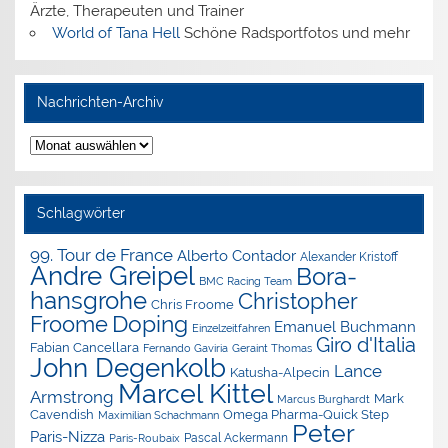
Ärzte, Therapeuten und Trainer
World of Tana Hell
Schöne Radsportfotos und mehr
Nachrichten-Archiv
Nachrichten-
Archiv
Schlagwörter
99. Tour de France
Alberto Contador
Alexander Kristoff
Andre Greipel
Bora-
BMC Racing Team
hansgrohe
Christopher
Chris Froome
Doping
Froome
Emanuel Buchmann
Einzelzeitfahren
Giro d'Italia
Fabian Cancellara
Geraint Thomas
Fernando Gaviria
John Degenkolb
Lance
Katusha-Alpecin
Marcel Kittel
Armstrong
Mark
Marcus Burghardt
Cavendish
Omega Pharma-Quick Step
Maximilian Schachmann
Peter
Paris-Nizza
Pascal Ackermann
Paris-Roubaix