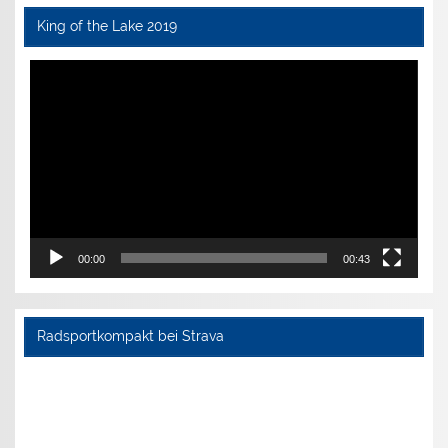
King of the Lake 2019
Video-
Player
00:00
00:43
Radsportkompakt bei Strava