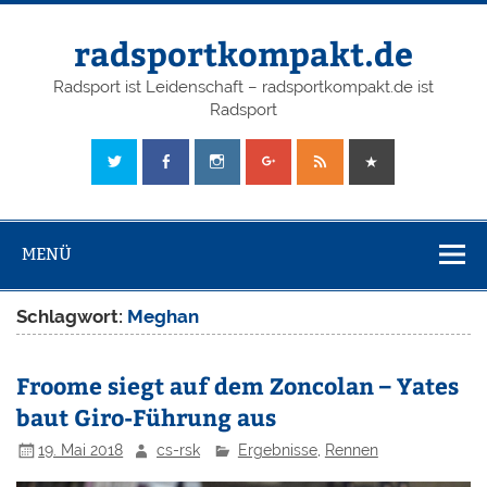
radsportkompakt.de
Radsport ist Leidenschaft – radsportkompakt.de ist
Radsport
MENÜ
Schlagwort:
Meghan
Froome siegt auf dem Zoncolan – Yates
baut Giro-Führung aus
19. Mai 2018
cs-rsk
Ergebnisse
,
Rennen