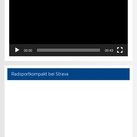
00:00
00:43
Radsportkompakt bei Strava