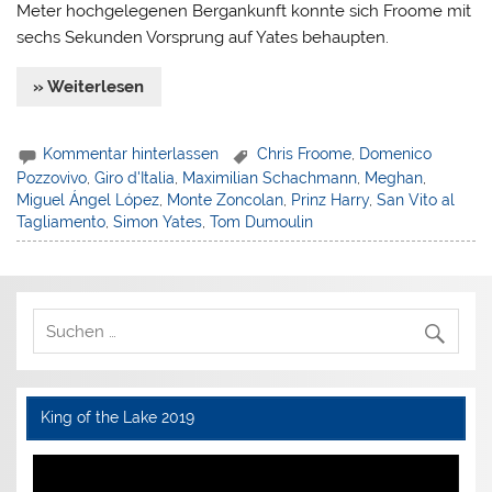
Meter hochgelegenen Bergankunft konnte sich Froome mit
sechs Sekunden Vorsprung auf Yates behaupten.
» Weiterlesen
Kommentar hinterlassen
Chris Froome
,
Domenico
Pozzovivo
,
Giro d'Italia
,
Maximilian Schachmann
,
Meghan
,
Miguel Ángel López
,
Monte Zoncolan
,
Prinz Harry
,
San Vito al
Tagliamento
,
Simon Yates
,
Tom Dumoulin
King of the Lake 2019
Video-
Player