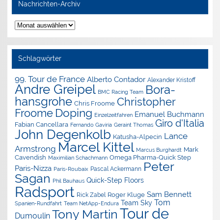
Nachrichten-Archiv
Nachrichten-
Archiv
Schlagwörter
99. Tour de France
Alberto Contador
Alexander Kristoff
Andre Greipel
Bora-
BMC Racing Team
hansgrohe
Christopher
Chris Froome
Doping
Froome
Emanuel Buchmann
Einzelzeitfahren
Giro d'Italia
Fabian Cancellara
Geraint Thomas
Fernando Gaviria
John Degenkolb
Lance
Katusha-Alpecin
Marcel Kittel
Armstrong
Mark
Marcus Burghardt
Cavendish
Omega Pharma-Quick Step
Maximilian Schachmann
Peter
Paris-Nizza
Pascal Ackermann
Paris-Roubaix
Sagan
Quick-Step Floors
Phil Bauhaus
Radsport
Sam Bennett
Roger Kluge
Rick Zabel
Tom
Team Sky
Spanien-Rundfahrt
Team NetApp-Endura
Tour de
Tony Martin
Dumoulin