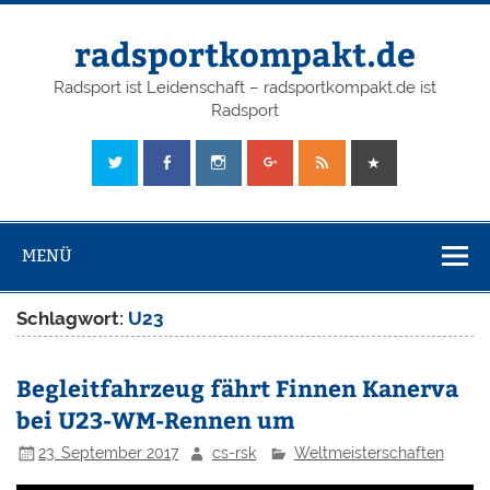
radsportkompakt.de
Radsport ist Leidenschaft – radsportkompakt.de ist
Radsport
MENÜ
Schlagwort:
U23
Begleitfahrzeug fährt Finnen Kanerva
bei U23-WM-Rennen um
23. September 2017
cs-rsk
Weltmeisterschaften