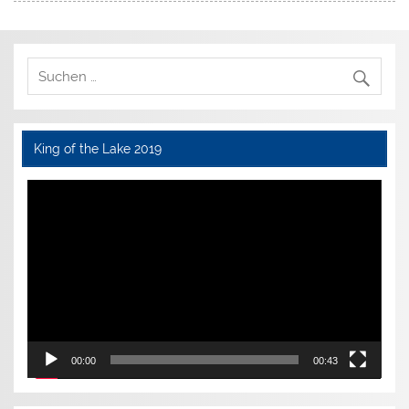
King of the Lake 2019
Video-
Player
00:00
00:43