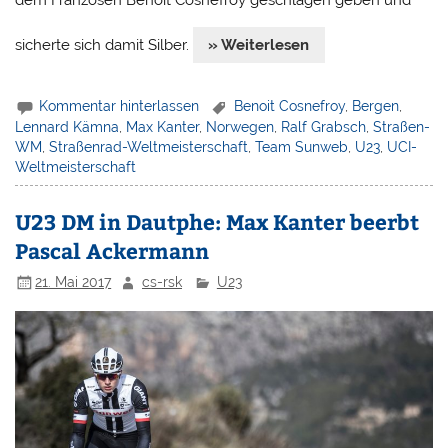
sicherte sich damit Silber.
» Weiterlesen
Kommentar hinterlassen
Benoit Cosnefroy
,
Bergen
,
Lennard Kämna
,
Max Kanter
,
Norwegen
,
Ralf Grabsch
,
Straßen-
WM
,
Straßenrad-Weltmeisterschaft
,
Team Sunweb
,
U23
,
UCI-
Weltmeisterschaft
U23 DM in Dautphe: Max Kanter beerbt
Pascal Ackermann
21. Mai 2017
cs-rsk
U23