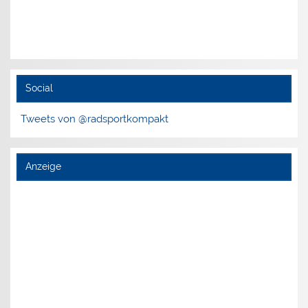
Social
Tweets von @radsportkompakt
Anzeige