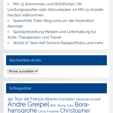
MA-13
Ankommen und Wohlfühlen: Ob
Leistungssportler oder Aktivurlauber, im MA-13 ist jeder
herzlich willkommen.
SpeedVille
Toller Blog rund um die Faszination
Rennrad
Sportärztezeitung
Medizin und Unterhaltung für
Ärzte, Therapeuten und Trainer
World of Tana Hell
Schöne Radsportfotos und mehr
Nachrichten-Archiv
Nachrichten-
Archiv
Schlagwörter
99. Tour de France
Alberto Contador
Alexander Kristoff
Andre Greipel
Bora-
BMC Racing Team
hansgrohe
Christopher
Chris Froome