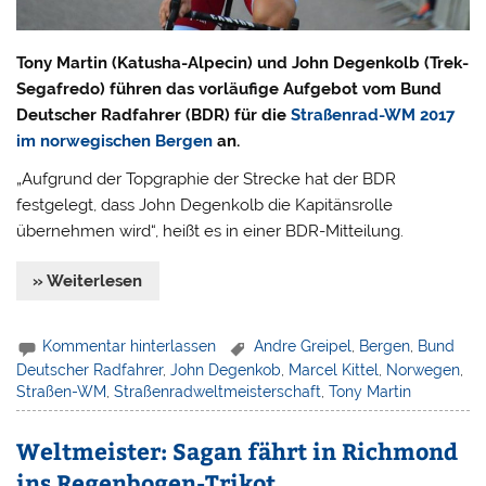
Tony Martin (Katusha-Alpecin) und John Degenkolb (Trek-
Segafredo) führen das vorläufige Aufgebot vom Bund
Deutscher Radfahrer (BDR) für die
Straßenrad-WM 2017
im norwegischen Bergen
an.
„Aufgrund der Topgraphie der Strecke hat der BDR
festgelegt, dass John Degenkolb die Kapitänsrolle
übernehmen wird“, heißt es in einer BDR-Mitteilung.
» Weiterlesen
Kommentar hinterlassen
Andre Greipel
,
Bergen
,
Bund
Deutscher Radfahrer
,
John Degenkob
,
Marcel Kittel
,
Norwegen
,
Straßen-WM
,
Straßenradweltmeisterschaft
,
Tony Martin
Weltmeister: Sagan fährt in Richmond
ins Regenbogen-Trikot