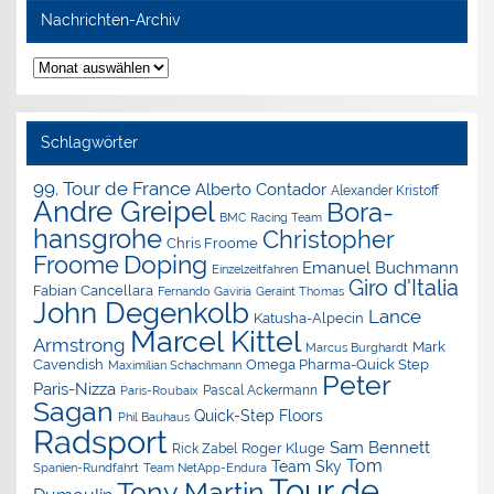
Nachrichten-Archiv
Nachrichten-
Archiv
Schlagwörter
99. Tour de France
Alberto Contador
Alexander Kristoff
Andre Greipel
Bora-
BMC Racing Team
hansgrohe
Christopher
Chris Froome
Doping
Froome
Emanuel Buchmann
Einzelzeitfahren
Giro d'Italia
Fabian Cancellara
Geraint Thomas
Fernando Gaviria
John Degenkolb
Lance
Katusha-Alpecin
Marcel Kittel
Armstrong
Mark
Marcus Burghardt
Cavendish
Omega Pharma-Quick Step
Maximilian Schachmann
Peter
Paris-Nizza
Pascal Ackermann
Paris-Roubaix
Sagan
Quick-Step Floors
Phil Bauhaus
Radsport
Sam Bennett
Roger Kluge
Rick Zabel
Tom
Team Sky
Spanien-Rundfahrt
Team NetApp-Endura
Tour de
Tony Martin