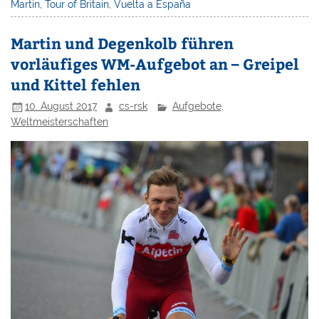
Martin
,
Tour of Britain
,
Vuelta a España
Martin und Degenkolb führen
vorläufiges WM-Aufgebot an – Greipel
und Kittel fehlen
10. August 2017
cs-rsk
Aufgebote
,
Weltmeisterschaften