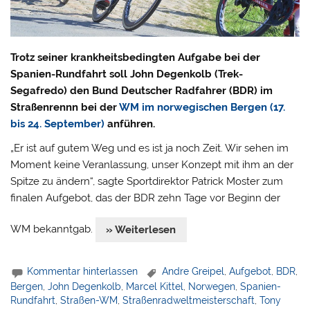
Trotz seiner krankheitsbedingten Aufgabe bei der
Spanien-Rundfahrt soll John Degenkolb (Trek-
Segafredo) den Bund Deutscher Radfahrer (BDR) im
Straßenrennn bei der
WM im norwegischen Bergen (17.
bis 24. September)
anführen.
„Er ist auf gutem Weg und es ist ja noch Zeit. Wir sehen im
Moment keine Veranlassung, unser Konzept mit ihm an der
Spitze zu ändern“, sagte Sportdirektor Patrick Moster zum
finalen Aufgebot, das der BDR zehn Tage vor Beginn der
WM bekanntgab.
» Weiterlesen
Kommentar hinterlassen
Andre Greipel
,
Aufgebot
,
BDR
,
Bergen
,
John Degenkolb
,
Marcel Kittel
,
Norwegen
,
Spanien-
Rundfahrt
,
Straßen-WM
,
Straßenradweltmeisterschaft
,
Tony