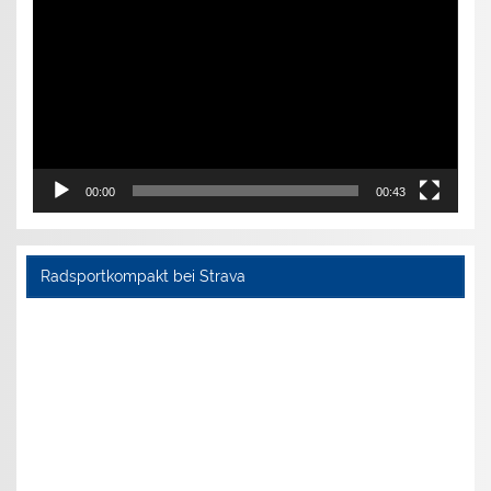
00:00
00:43
Radsportkompakt bei Strava