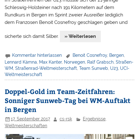
Im Straßenrennen der U23 musste sich der 21-jährige
Schleswig-Holsteiner nach 191 Kilometern auf dem
Rundkurs in Bergen im Sprint zweier Ausreißer lediglich
dem Franzosen Benoit Cosnefroy geschlagen geben und
sicherte sich damit Silber.
» Weiterlesen
Kommentar hinterlassen
Benoit Cosnefroy
,
Bergen
,
Lennard Kämna
,
Max Kanter
,
Norwegen
,
Ralf Grabsch
,
Straßen-
WM
,
Straßenrad-Weltmeisterschaft
,
Team Sunweb
,
U23
,
UCI-
Weltmeisterschaft
Doppel-Gold im Team-Zeitfahren:
Sonniger Sunweb-Tag bei WM-Auftakt
in Bergen
17. September 2017
cs-rsk
Ergebnisse
,
Weltmeisterschaften