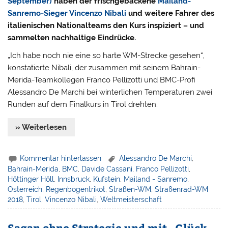
September)
haben der frischgebackene
Mailand-
Sanremo-Sieger Vincenzo Nibali
und weitere Fahrer des
italienischen Nationalteams den Kurs inspiziert – und
sammelten nachhaltige Eindrücke.
„Ich habe noch nie eine so harte WM-Strecke gesehen“,
konstatierte Nibali, der zusammen mit seinem Bahrain-
Merida-Teamkollegen Franco Pellizotti und BMC-Profi
Alessandro De Marchi bei winterlichen Temperaturen zwei
Runden auf dem Finalkurs in Tirol drehten.
» Weiterlesen
Kommentar hinterlassen
Alessandro De Marchi
,
Bahrain-Merida
,
BMC
,
Davide Cassani
,
Franco Pellizotti
,
Höttinger Höll
,
Innsbruck
,
Kufstein
,
Mailand - Sanremo
,
Österreich
,
Regenbogentrikot
,
Straßen-WM
,
Straßenrad-WM
2018
,
Tirol
,
Vincenzo Nibali
,
Weltmeisterschaft
Sagan ohne Strategie und mit „Glück