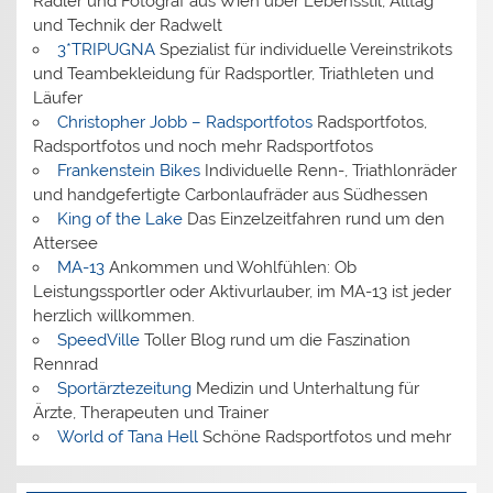
Radler und Fotograf aus Wien über Lebensstil, Alltag
und Technik der Radwelt
3*TRIPUGNA
Spezialist für individuelle Vereinstrikots
und Teambekleidung für Radsportler, Triathleten und
Läufer
Christopher Jobb – Radsportfotos
Radsportfotos,
Radsportfotos und noch mehr Radsportfotos
Frankenstein Bikes
Individuelle Renn-, Triathlonräder
und handgefertigte Carbonlaufräder aus Südhessen
King of the Lake
Das Einzelzeitfahren rund um den
Attersee
MA-13
Ankommen und Wohlfühlen: Ob
Leistungssportler oder Aktivurlauber, im MA-13 ist jeder
herzlich willkommen.
SpeedVille
Toller Blog rund um die Faszination
Rennrad
Sportärztezeitung
Medizin und Unterhaltung für
Ärzte, Therapeuten und Trainer
World of Tana Hell
Schöne Radsportfotos und mehr