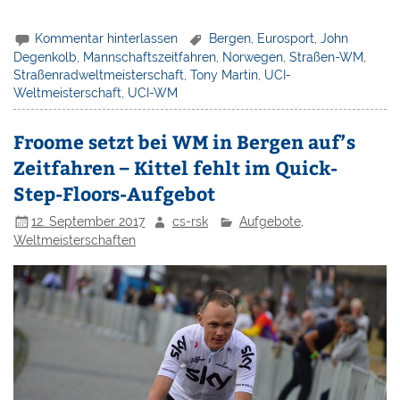
Kommentar hinterlassen
Bergen
,
Eurosport
,
John
Degenkolb
,
Mannschaftszeitfahren
,
Norwegen
,
Straßen-WM
,
Straßenradweltmeisterschaft
,
Tony Martin
,
UCI-
Weltmeisterschaft
,
UCI-WM
Froome setzt bei WM in Bergen auf’s
Zeitfahren – Kittel fehlt im Quick-
Step-Floors-Aufgebot
12. September 2017
cs-rsk
Aufgebote
,
Weltmeisterschaften