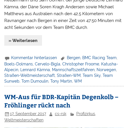
Keldermann und Sam Oomen, der junge Deutsche Lennard
Kämna, der Däne Soren Kragh Andersen sowie Michael
Matthews aus Australien nach den 42,5 Kilometern von
Ravnanger nach Bergen in einer Zeit von 47:50 Minuten mit
acht Sekunden vor dem Team BMC durch.
» Weiterlesen
Kommentar hinterlassen
Bergen
,
BMC Racing Team
,
Boels-Dolmans
,
Cervelo-Bigla
,
Christopher Froome
,
Katusha-
Alpecin
,
Lennard Kämna
,
Mannschaftszeitfahren
,
Norwegen
,
Straßen-Weltmeisterschaft
,
Straßen-WM
,
Team Sky
,
Team
Sunweb
,
Tom Dumoulin
,
Tony Martin
,
WM
WM-Aus für BDR-Kapitän Degenkolb –
Fröhlinger rückt nach
17. September 2017
cs-rsk
Profizirkus
,
Weltmeisterschaften