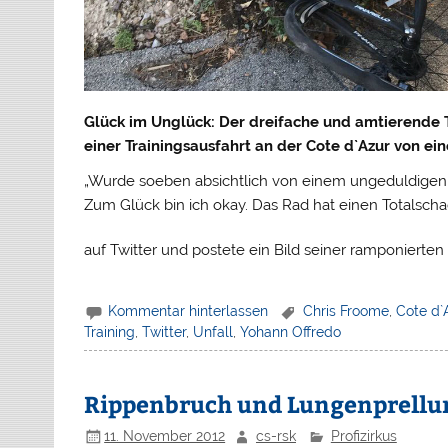
Glück im Unglück: Der dreifache und amtierende 
einer Trainingsausfahrt an der Cote d`Azur von e
„Wurde soeben absichtlich von einem ungeduldigen F
Zum Glück bin ich okay. Das Rad hat einen Totalschad
auf Twitter und postete ein Bild seiner ramponiert
Kommentar hinterlassen
Chris Froome
,
Cote d`
Training
,
Twitter
,
Unfall
,
Yohann Offredo
Rippenbruch und Lungenprellu
11. November 2012
cs-rsk
Profizirkus