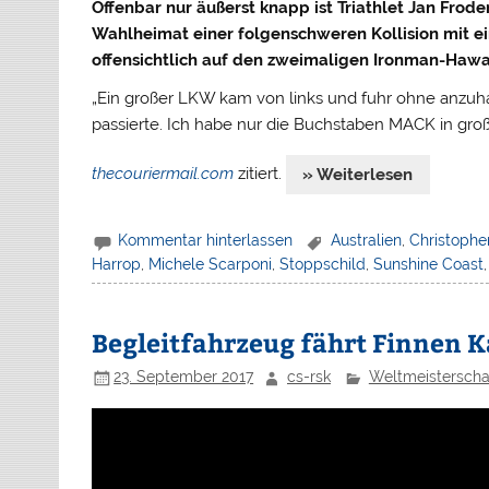
Offenbar nur äußerst knapp ist Triathlet Jan Frode
Wahlheimat einer folgenschweren Kollision mit e
offensichtlich auf den zweimaligen Ironman-Hawa
„Ein großer LKW kam von links und fuhr ohne anzuha
passierte. Ich habe nur die Buchstaben MACK in gr
thecouriermail.com
zitiert.
» Weiterlesen
Kommentar hinterlassen
Australien
,
Christophe
Harrop
,
Michele Scarponi
,
Stoppschild
,
Sunshine Coast
Begleitfahrzeug fährt Finnen
23. September 2017
cs-rsk
Weltmeisterscha