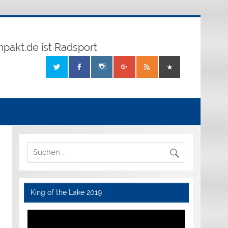
mpakt.de ist Radsport
King of the Lake 2019
Video-
Player