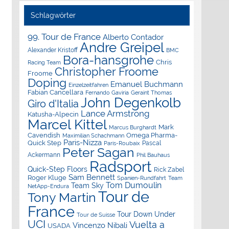
Schlagwörter
99. Tour de France
Alberto Contador
Andre Greipel
Alexander Kristoff
BMC
Bora-hansgrohe
Chris
Racing Team
Christopher Froome
Froome
Doping
Emanuel Buchmann
Einzelzeitfahren
Fabian Cancellara
Geraint Thomas
Fernando Gaviria
John Degenkolb
Giro d'Italia
Lance Armstrong
Katusha-Alpecin
Marcel Kittel
Mark
Marcus Burghardt
Cavendish
Omega Pharma-
Maximilian Schachmann
Paris-Nizza
Quick Step
Pascal
Paris-Roubaix
Peter Sagan
Ackermann
Phil Bauhaus
Radsport
Quick-Step Floors
Rick Zabel
Sam Bennett
Roger Kluge
Spanien-Rundfahrt
Team
Tom Dumoulin
Team Sky
NetApp-Endura
Tour de
Tony Martin
France
Tour Down Under
Tour de Suisse
UCI
Vuelta a
Vincenzo Nibali
USADA