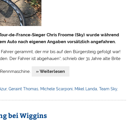
Tour-de-France-Sieger Chris Froome (Sky) wurde während
inem Auto nach eigenen Angaben vorsätzlich angefahren.
ahrer gerammt, der mir bis auf den Bürgersteig gefolgt war!
en. Der Fahrer ist abgehauen“, schrieb der 31 Jahre alte Brite
en Rennmaschine.
» Weiterlesen
Azur
,
Geraint Thomas
,
Michele Scarponi
,
Mikel Landa
,
Team Sky
,
ng bei Wiggins