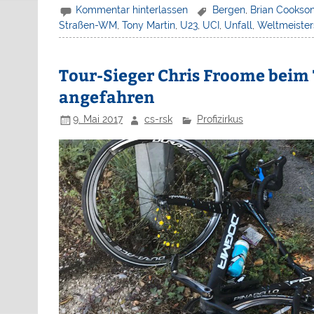
Kommentar hinterlassen
Bergen
,
Brian Cookso
Straßen-WM
,
Tony Martin
,
U23
,
UCI
,
Unfall
,
Weltmeister
Tour-Sieger Chris Froome beim 
angefahren
9. Mai 2017
cs-rsk
Profizirkus