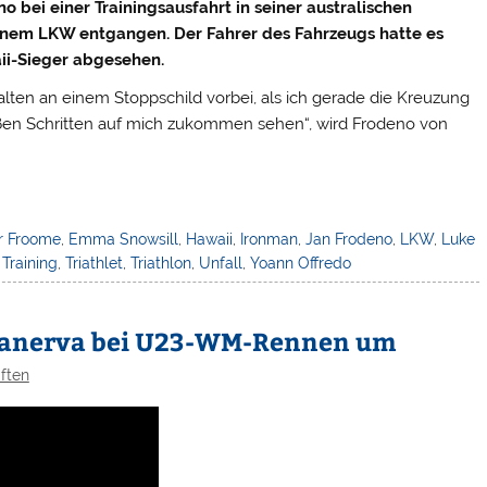
no bei einer Trainingsausfahrt in seiner australischen
inem LKW entgangen. Der Fahrer des Fahrzeugs hatte es
ii-Sieger abgesehen.
lten an einem Stoppschild vorbei, als ich gerade die Kreuzung
oßen Schritten auf mich zukommen sehen“, wird Frodeno von
r Froome
,
Emma Snowsill
,
Hawaii
,
Ironman
,
Jan Frodeno
,
LKW
,
Luke
,
Training
,
Triathlet
,
Triathlon
,
Unfall
,
Yoann Offredo
 Kanerva bei U23-WM-Rennen um
ften