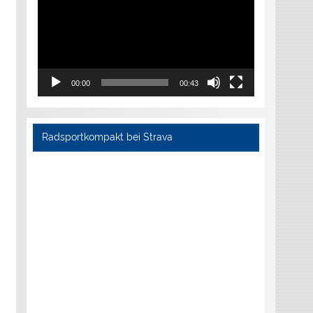
00:00
00:43
Radsportkompakt bei Strava