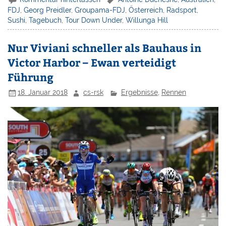
FDJ
,
Georg Preidler
,
Groupama-FDJ
,
Österreich
,
Radsport
,
Sushi
,
Tagebuch
,
Tour Down Under
,
Willunga Hill
Nur Viviani schneller als Bauhaus in
Victor Harbor – Ewan verteidigt
Führung
18. Januar 2018
cs-rsk
Ergebnisse
,
Rennen