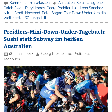
Kommentar hinterlassen
Australien
,
Bora-hansgrohe
,
Caleb Ewan
,
Daryl Impey
,
Georg Preidler
,
Luis-Leon Sanchez
,
Nikias Arndt
,
Norwood
,
Peter Sagan
,
Tour Down Under
,
Uraidla
,
Weltmeister
,
Willunga Hill
Preidlers-Mini-Down-Under-Tagebuch:
Sushi statt Subway im heißen
Australien
18. Januar 2018
Georg Preidler
Profizirkus
,
Tagebuch