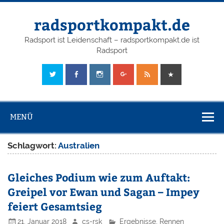
radsportkompakt.de
Radsport ist Leidenschaft – radsportkompakt.de ist
Radsport
MENÜ
Schlagwort:
Australien
Gleiches Podium wie zum Auftakt:
Greipel vor Ewan und Sagan – Impey
feiert Gesamtsieg
21. Januar 2018
cs-rsk
Ergebnisse
,
Rennen