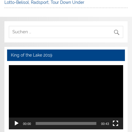
Lotto-Belisol
,
Radsport
,
Tour Down Under
King of the Lake 2019
Video-
Player
00:00
00:43