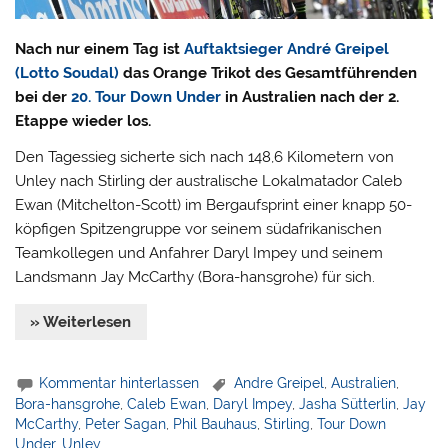
Nach nur einem Tag ist
Auftaktsieger André Greipel
(Lotto Soudal)
das Orange Trikot des Gesamtführenden
bei der
20. Tour Down Under
in Australien nach der 2.
Etappe wieder los.
Den Tagessieg sicherte sich nach 148,6 Kilometern von
Unley nach Stirling der australische Lokalmatador Caleb
Ewan (Mitchelton-Scott) im Bergaufsprint einer knapp 50-
köpfigen Spitzengruppe vor seinem südafrikanischen
Teamkollegen und Anfahrer Daryl Impey und seinem
Landsmann Jay McCarthy (Bora-hansgrohe) für sich.
» Weiterlesen
Kommentar hinterlassen
Andre Greipel
,
Australien
,
Bora-hansgrohe
,
Caleb Ewan
,
Daryl Impey
,
Jasha Sütterlin
,
Jay
McCarthy
,
Peter Sagan
,
Phil Bauhaus
,
Stirling
,
Tour Down
Under
,
Unley