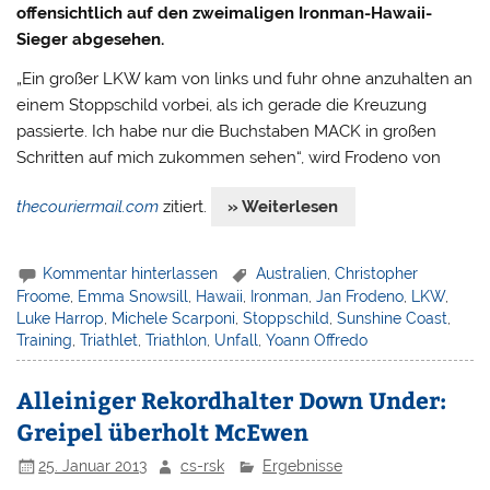
offensichtlich auf den zweimaligen Ironman-Hawaii-
Sieger abgesehen.
„Ein großer LKW kam von links und fuhr ohne anzuhalten an
einem Stoppschild vorbei, als ich gerade die Kreuzung
passierte. Ich habe nur die Buchstaben MACK in großen
Schritten auf mich zukommen sehen“, wird Frodeno von
thecouriermail.com
zitiert.
» Weiterlesen
Kommentar hinterlassen
Australien
,
Christopher
Froome
,
Emma Snowsill
,
Hawaii
,
Ironman
,
Jan Frodeno
,
LKW
,
Luke Harrop
,
Michele Scarponi
,
Stoppschild
,
Sunshine Coast
,
Training
,
Triathlet
,
Triathlon
,
Unfall
,
Yoann Offredo
Alleiniger Rekordhalter Down Under:
Greipel überholt McEwen
25. Januar 2013
cs-rsk
Ergebnisse