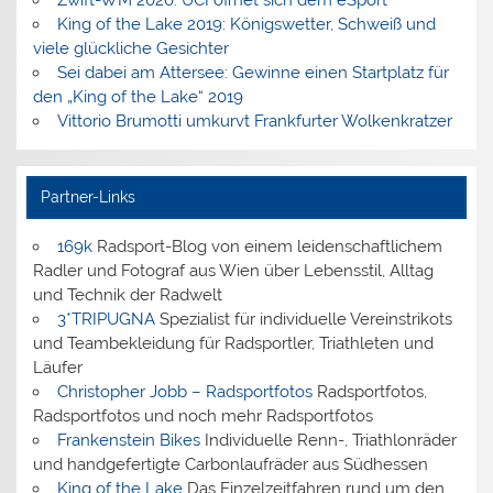
King of the Lake 2019: Königswetter, Schweiß und
viele glückliche Gesichter
Sei dabei am Attersee: Gewinne einen Startplatz für
den „King of the Lake“ 2019
Vittorio Brumotti umkurvt Frankfurter Wolkenkratzer
Partner-Links
169k
Radsport-Blog von einem leidenschaftlichem
Radler und Fotograf aus Wien über Lebensstil, Alltag
und Technik der Radwelt
3*TRIPUGNA
Spezialist für individuelle Vereinstrikots
und Teambekleidung für Radsportler, Triathleten und
Läufer
Christopher Jobb – Radsportfotos
Radsportfotos,
Radsportfotos und noch mehr Radsportfotos
Frankenstein Bikes
Individuelle Renn-, Triathlonräder
und handgefertigte Carbonlaufräder aus Südhessen
King of the Lake
Das Einzelzeitfahren rund um den