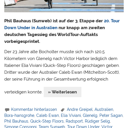
Phil Bauhaus (Sunweb) ist auf der 3. Etappe der
20. Tour
Down Under in Australien
nur knapp am zweiten
deutschen Tagessieg des WorldTour-Auftakts
vorbeigesprintet.
Der 23 Jahre alte Bocholter musste sich nach 120,5
Kilometern von Glenelg nach Victor Harbor lediglich dem
Italiener Elia Viviani (Quick-Step Floors) geschlagen geben.
Dritter wurde der Australier Caleb Ewan (Mitchelton-Scott),
der seine Führung in der Gesamtwertung erfolgreich
verteidigen konnte.
» Weiterlesen
Kommentar hinterlassen
Andre Greipel
,
Australien
,
Bora-hansgrohe
,
Caleb Ewan
,
Elia Viviani
,
Glenelg
,
Peter Sagan
,
Phil Bauhaus
,
Quick-Step Floors
,
Radsport
,
Rüdiger Selig
,
Simone Consonni
,
Team Sunweb
,
Tour Down Under
,
Victor