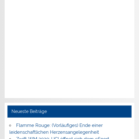
Neueste Beiträge
Flamme Rouge: (Vorläufiges) Ende einer
leidenschaftlichen Herzensangelegenheit
Zwift-WM 2020: UCI öffnet sich dem eSport