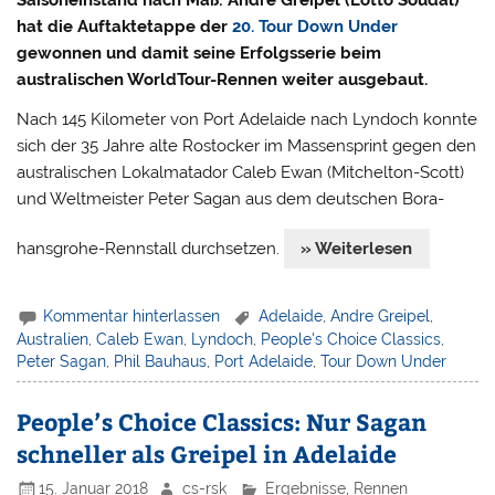
Saisoneinstand nach Maß: André Greipel (Lotto Soudal)
hat die Auftaktetappe der
20. Tour Down Under
gewonnen und damit seine Erfolgsserie beim
australischen WorldTour-Rennen weiter ausgebaut.
Nach 145 Kilometer von Port Adelaide nach Lyndoch konnte
sich der 35 Jahre alte Rostocker im Massensprint gegen den
australischen Lokalmatador Caleb Ewan (Mitchelton-Scott)
und Weltmeister Peter Sagan aus dem deutschen Bora-
hansgrohe-Rennstall durchsetzen.
» Weiterlesen
Kommentar hinterlassen
Adelaide
,
Andre Greipel
,
Australien
,
Caleb Ewan
,
Lyndoch
,
People's Choice Classics
,
Peter Sagan
,
Phil Bauhaus
,
Port Adelaide
,
Tour Down Under
People’s Choice Classics: Nur Sagan
schneller als Greipel in Adelaide
15. Januar 2018
cs-rsk
Ergebnisse
,
Rennen