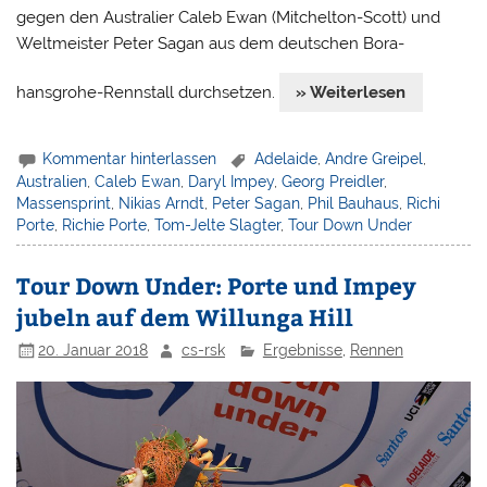
gegen den Australier Caleb Ewan (Mitchelton-Scott) und
Weltmeister Peter Sagan aus dem deutschen Bora-
hansgrohe-Rennstall durchsetzen.
» Weiterlesen
Kommentar hinterlassen
Adelaide
,
Andre Greipel
,
Australien
,
Caleb Ewan
,
Daryl Impey
,
Georg Preidler
,
Massensprint
,
Nikias Arndt
,
Peter Sagan
,
Phil Bauhaus
,
Richi
Porte
,
Richie Porte
,
Tom-Jelte Slagter
,
Tour Down Under
Tour Down Under: Porte und Impey
jubeln auf dem Willunga Hill
20. Januar 2018
cs-rsk
Ergebnisse
,
Rennen