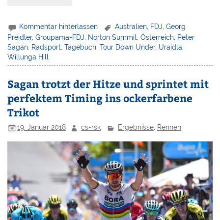
Kommentar hinterlassen
Australien
,
FDJ
,
Georg
Preidler
,
Groupama-FDJ
,
Norton Summit
,
Österreich
,
Peter
Sagan
,
Radsport
,
Tagebuch
,
Tour Down Under
,
Uraidla
,
Willunga Hill
Sagan trotzt der Hitze und sprintet mit
perfektem Timing ins ockerfarbene
Trikot
19. Januar 2018
cs-rsk
Ergebnisse
,
Rennen