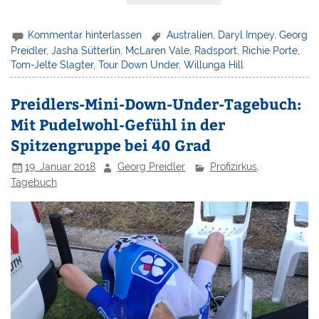
Kommentar hinterlassen
Australien
,
Daryl Impey
,
Georg
Preidler
,
Jasha Sütterlin
,
McLaren Vale
,
Radsport
,
Richie Porte
,
Tom-Jelte Slagter
,
Tour Down Under
,
Willunga Hill
Preidlers-Mini-Down-Under-Tagebuch:
Mit Pudelwohl-Gefühl in der
Spitzengruppe bei 40 Grad
19. Januar 2018
Georg Preidler
Profizirkus
,
Tagebuch