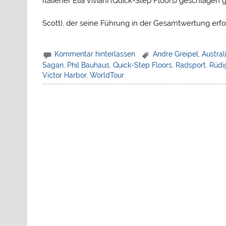
Italiener Elia Viviani (Quick-Step Floors) geschlagen
Scott), der seine Führung in der Gesamtwertung erfo
Kommentar hinterlassen
Andre Greipel
,
Austral
Sagan
,
Phil Bauhaus
,
Quick-Step Floors
,
Radsport
,
Rüdi
Victor Harbor
,
WorldTour