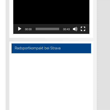
00:00
00:43
Radsportkompakt bei Strava