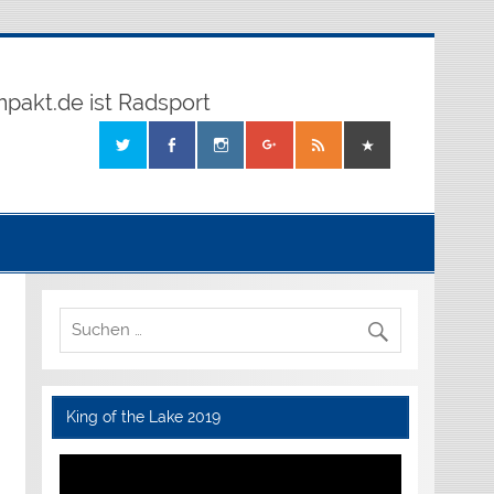
mpakt.de ist Radsport
King of the Lake 2019
Video-
Player