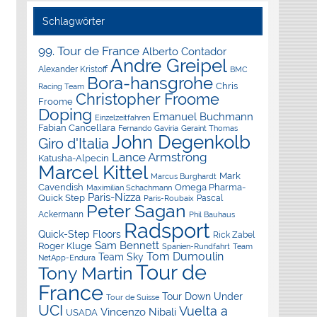
Schlagwörter
99. Tour de France
Alberto Contador
Andre Greipel
Alexander Kristoff
BMC
Bora-hansgrohe
Chris
Racing Team
Christopher Froome
Froome
Doping
Emanuel Buchmann
Einzelzeitfahren
Fabian Cancellara
Geraint Thomas
Fernando Gaviria
John Degenkolb
Giro d'Italia
Lance Armstrong
Katusha-Alpecin
Marcel Kittel
Mark
Marcus Burghardt
Cavendish
Omega Pharma-
Maximilian Schachmann
Paris-Nizza
Quick Step
Pascal
Paris-Roubaix
Peter Sagan
Ackermann
Phil Bauhaus
Radsport
Quick-Step Floors
Rick Zabel
Sam Bennett
Roger Kluge
Spanien-Rundfahrt
Team
Tom Dumoulin
Team Sky
NetApp-Endura
Tour de
Tony Martin
France
Tour Down Under
Tour de Suisse
UCI
Vuelta a
Vincenzo Nibali
USADA