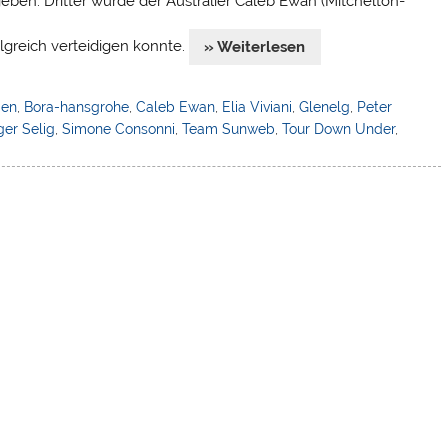
 geben. Dritter wurde der Australier Caleb Ewan (Mitchelton-
lgreich verteidigen konnte.
» Weiterlesen
ien
,
Bora-hansgrohe
,
Caleb Ewan
,
Elia Viviani
,
Glenelg
,
Peter
ger Selig
,
Simone Consonni
,
Team Sunweb
,
Tour Down Under
,