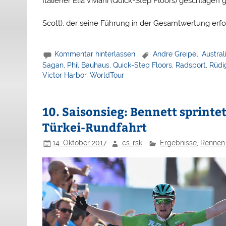
Italiener Elia Viviani (Quick-Step Floors) geschlagen
Scott), der seine Führung in der Gesamtwertung erfo
Kommentar hinterlassen
Andre Greipel
,
Austral
Sagan
,
Phil Bauhaus
,
Quick-Step Floors
,
Radsport
,
Rüdi
Victor Harbor
,
WorldTour
10. Saisonsieg: Bennett sprinte
Türkei-Rundfahrt
14. Oktober 2017
cs-rsk
Ergebnisse
,
Rennen