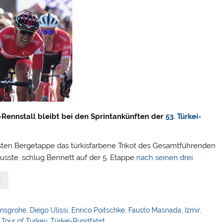
ennstall bleibt bei den Sprintankünften der
53. Türkei-
rsten Bergetappe das türkisfarbene Trikot des Gesamtführenden
sste, schlug Bennett auf der 5. Etappe
nach seinen drei
n
ansgrohe
,
Diego Ulissi
,
Enrico Poitschke
,
Fausto Masnada
,
Izmir
,
,
Tour of Turkey
,
Türkei-Rundfahrt