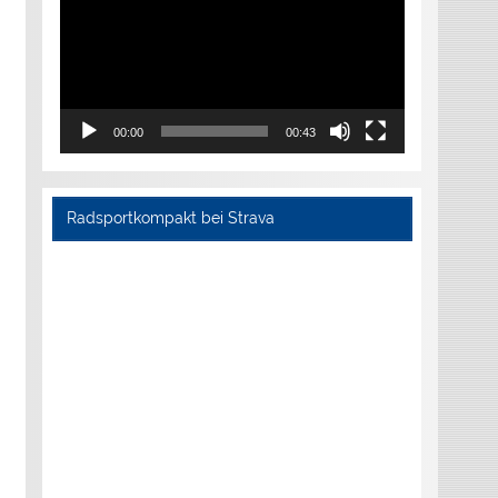
00:00
00:43
Radsportkompakt bei Strava