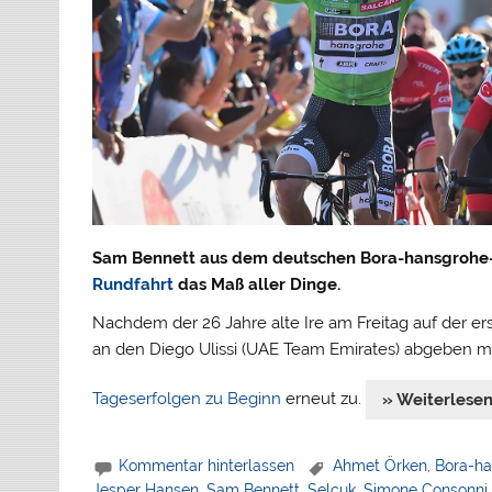
Sam Bennett aus dem deutschen Bora-hansgrohe-R
Rundfahrt
das Maß aller Dinge.
Nachdem der 26 Jahre alte Ire am Freitag auf der e
an den Diego Ulissi (UAE Team Emirates) abgeben mu
Tageserfolgen zu Beginn
erneut zu.
» Weiterlese
Kommentar hinterlassen
Ahmet Örken
,
Bora-h
Jesper Hansen
,
Sam Bennett
,
Selcuk
,
Simone Consonni