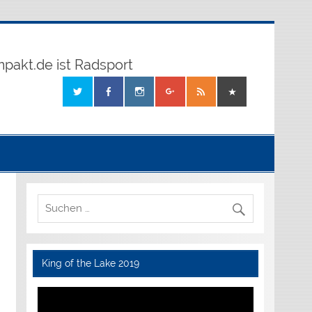
mpakt.de ist Radsport
King of the Lake 2019
Video-
Player