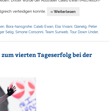
 geben. Dritter wurde der Australier Caleb Ewan (Mitchelton-
lgreich verteidigen konnte.
» Weiterlesen
ien
,
Bora-hansgrohe
,
Caleb Ewan
,
Elia Viviani
,
Glenelg
,
Peter
ger Selig
,
Simone Consonni
,
Team Sunweb
,
Tour Down Under
,
t zum vierten Tageserfolg bei der