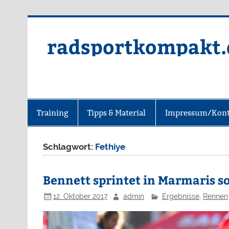
radsportkompakt.
Training
Tipps & Material
Impressum/Kont
Schlagwort:
Fethiye
Bennett sprintet in Marmaris s
12. Oktober 2017
admin
Ergebnisse
,
Rennen