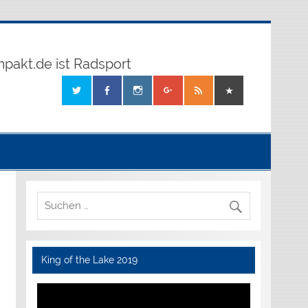
mpakt.de ist Radsport
King of the Lake 2019
Video-
Player