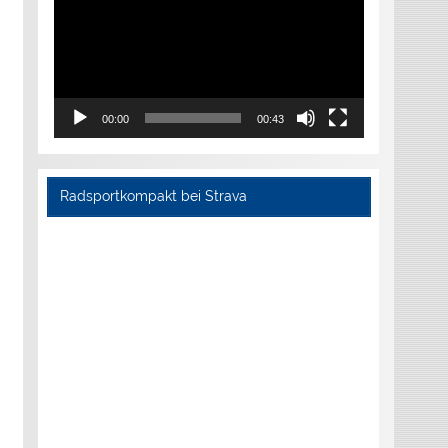
00:00
00:43
Radsportkompakt bei Strava