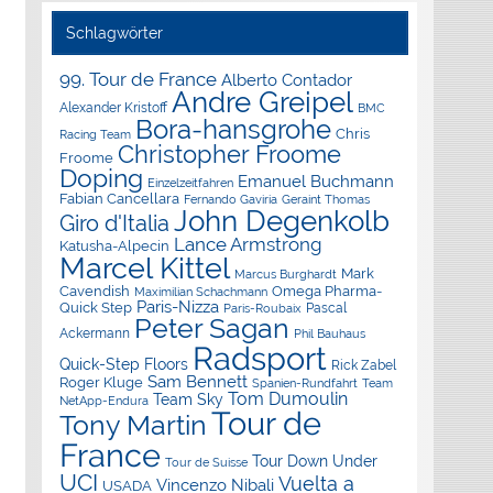
Schlagwörter
99. Tour de France
Alberto Contador
Andre Greipel
Alexander Kristoff
BMC
Bora-hansgrohe
Chris
Racing Team
Christopher Froome
Froome
Doping
Emanuel Buchmann
Einzelzeitfahren
Fabian Cancellara
Geraint Thomas
Fernando Gaviria
John Degenkolb
Giro d'Italia
Lance Armstrong
Katusha-Alpecin
Marcel Kittel
Mark
Marcus Burghardt
Cavendish
Omega Pharma-
Maximilian Schachmann
Paris-Nizza
Quick Step
Pascal
Paris-Roubaix
Peter Sagan
Ackermann
Phil Bauhaus
Radsport
Quick-Step Floors
Rick Zabel
Sam Bennett
Roger Kluge
Spanien-Rundfahrt
Team
Tom Dumoulin
Team Sky
NetApp-Endura
Tour de
Tony Martin
France
Tour Down Under
Tour de Suisse
UCI
Vuelta a
Vincenzo Nibali
USADA