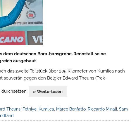
us dem deutschen Bora-hansgrohe-Rennstall seine
greich ausgebaut.
ch das zweite Teilstück über 205 Kilometer von Kumlica nach
int souverän gegen den Belgier Edward Theuns (Trek-
a) durchsetzen.
» Weiterlesen
rd Theuns
,
Fethiye
,
Kumlica
,
Marco Benfatto
,
Riccardo Minali
,
Sam
undfahrt