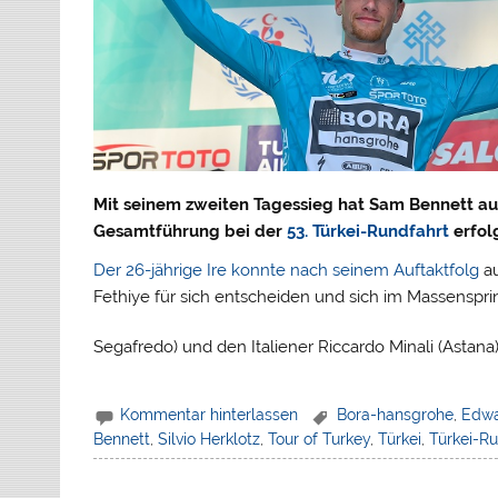
Mit seinem zweiten Tagessieg hat Sam Bennett a
Gesamtführung bei der
53. Türkei-Rundfahrt
erfol
Der 26-jährige Ire konnte nach seinem Auftaktfolg
au
Fethiye für sich entscheiden und sich im Massenspr
Segafredo) und den Italiener Riccardo Minali (Astan
Kommentar hinterlassen
Bora-hansgrohe
,
Edwa
Bennett
,
Silvio Herklotz
,
Tour of Turkey
,
Türkei
,
Türkei-R