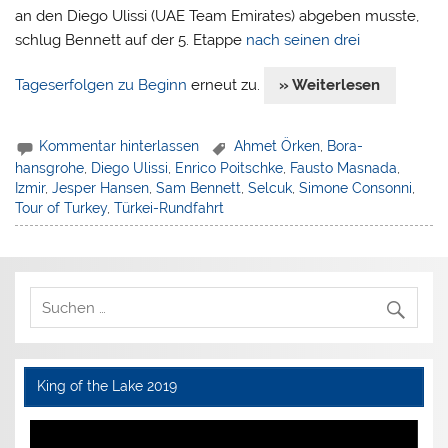
an den Diego Ulissi (UAE Team Emirates) abgeben musste,
schlug Bennett auf der 5. Etappe
nach seinen drei
Tageserfolgen zu Beginn
erneut zu.
» Weiterlesen
Kommentar hinterlassen
Ahmet Örken
,
Bora-
hansgrohe
,
Diego Ulissi
,
Enrico Poitschke
,
Fausto Masnada
,
Izmir
,
Jesper Hansen
,
Sam Bennett
,
Selcuk
,
Simone Consonni
,
Tour of Turkey
,
Türkei-Rundfahrt
King of the Lake 2019
Video-
Player