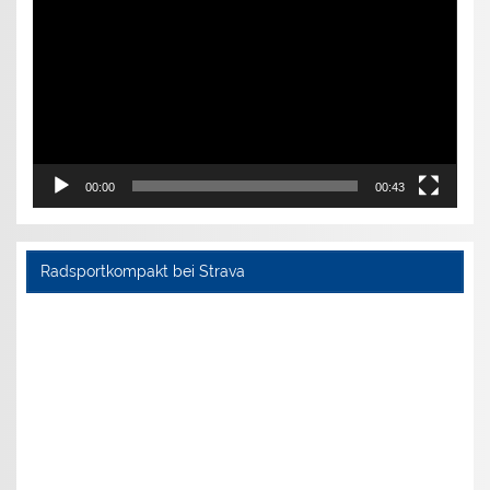
00:00
00:43
Radsportkompakt bei Strava