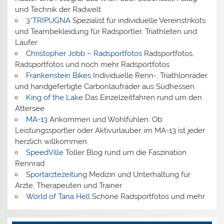
und Technik der Radwelt
3*TRIPUGNA
Spezialist für individuelle Vereinstrikots
und Teambekleidung für Radsportler, Triathleten und
Läufer
Christopher Jobb – Radsportfotos
Radsportfotos,
Radsportfotos und noch mehr Radsportfotos
Frankenstein Bikes
Individuelle Renn-, Triathlonräder
und handgefertigte Carbonlaufräder aus Südhessen
King of the Lake
Das Einzelzeitfahren rund um den
Attersee
MA-13
Ankommen und Wohlfühlen: Ob
Leistungssportler oder Aktivurlauber, im MA-13 ist jeder
herzlich willkommen.
SpeedVille
Toller Blog rund um die Faszination
Rennrad
Sportärztezeitung
Medizin und Unterhaltung für
Ärzte, Therapeuten und Trainer
World of Tana Hell
Schöne Radsportfotos und mehr