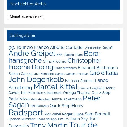
Nachrichten-Archiv
Nachrichten-
Archiv
Schlagwörter
99. Tour de France
Alberto Contador
Alexander Kristoff
Andre Greipel
Bora-
BMC Racing Team
hansgrohe
Christopher
Chris Froome
Doping
Froome
Emanuel Buchmann
Einzelzeitfahren
Giro d'Italia
Fabian Cancellara
Geraint Thomas
Fernando Gaviria
John Degenkolb
Lance
Katusha-Alpecin
Marcel Kittel
Armstrong
Mark
Marcus Burghardt
Cavendish
Omega Pharma-Quick Step
Maximilian Schachmann
Peter
Paris-Nizza
Pascal Ackermann
Paris-Roubaix
Sagan
Quick-Step Floors
Phil Bauhaus
Radsport
Sam Bennett
Roger Kluge
Rick Zabel
Tom
Team Sky
Spanien-Rundfahrt
Team NetApp-Endura
Tour de
Tony Martin
Dumoulin