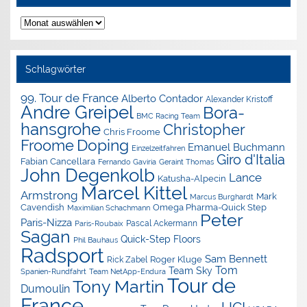
Nachrichten-
Archiv
Schlagwörter
99. Tour de France
Alberto Contador
Alexander Kristoff
Andre Greipel
Bora-
BMC Racing Team
hansgrohe
Christopher
Chris Froome
Doping
Froome
Emanuel Buchmann
Einzelzeitfahren
Giro d'Italia
Fabian Cancellara
Geraint Thomas
Fernando Gaviria
John Degenkolb
Lance
Katusha-Alpecin
Marcel Kittel
Armstrong
Mark
Marcus Burghardt
Cavendish
Omega Pharma-Quick Step
Maximilian Schachmann
Peter
Paris-Nizza
Pascal Ackermann
Paris-Roubaix
Sagan
Quick-Step Floors
Phil Bauhaus
Radsport
Sam Bennett
Roger Kluge
Rick Zabel
Tom
Team Sky
Spanien-Rundfahrt
Team NetApp-Endura
Tour de
Tony Martin
Dumoulin
France