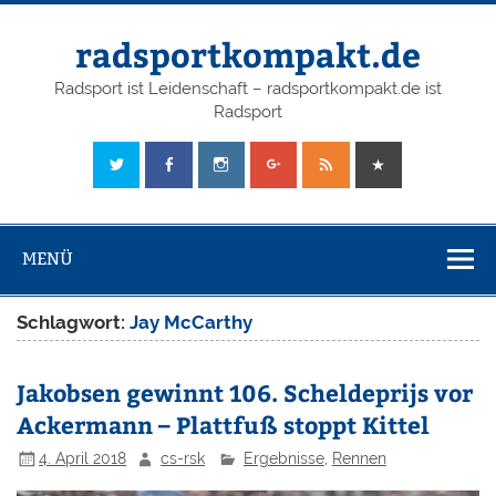
radsportkompakt.de
Radsport ist Leidenschaft – radsportkompakt.de ist
Radsport
MENÜ
Schlagwort:
Jay McCarthy
Jakobsen gewinnt 106. Scheldeprijs vor
Ackermann – Plattfuß stoppt Kittel
4. April 2018
cs-rsk
Ergebnisse
,
Rennen