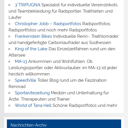
3*TRIPUGNA
Spezialist für individuelle Vereinstrikots
und Teambekleidung für Radsportler, Triathleten und
Läufer
Christopher Jobb – Radsportfotos
Radsportfotos,
Radsportfotos und noch mehr Radsportfotos
Frankenstein Bikes
Individuelle Renn-, Triathlonräder
und handgefertigte Carbonlaufräder aus Südhessen
King of the Lake
Das Einzelzeitfahren rund um den
Attersee
MA-13
Ankommen und Wohlfühlen: Ob
Leistungssportler oder Aktivurlauber, im MA-13 ist jeder
herzlich willkommen.
SpeedVille
Toller Blog rund um die Faszination
Rennrad
Sportärztezeitung
Medizin und Unterhaltung für
Ärzte, Therapeuten und Trainer
World of Tana Hell
Schöne Radsportfotos und mehr
Nachrichten-Archiv