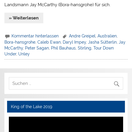
Landsmann Jay McCarthy (Bora-hansgrohe) für sich.
» Weiterlesen
Kommentar hinterlassen
Andre Greipel
,
Australien
,
Bora-hansgrohe
,
Caleb Ewan
,
Daryl Impey
,
Jasha Sütterlin
,
Jay
McCarthy
,
Peter Sagan
,
Phil Bauhaus
,
Stirling
,
Tour Down
Under
,
Unley
King of the Lake 2019
Video-
Player