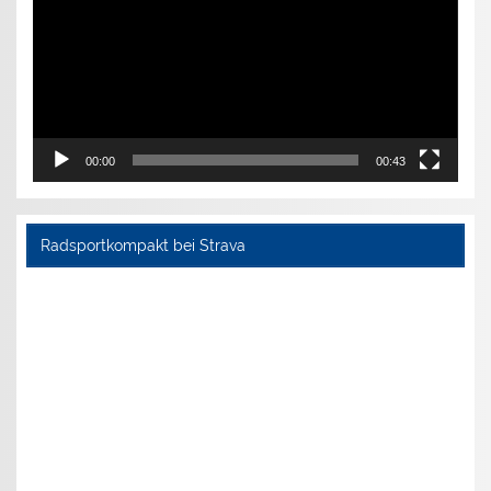
00:00
00:43
Radsportkompakt bei Strava