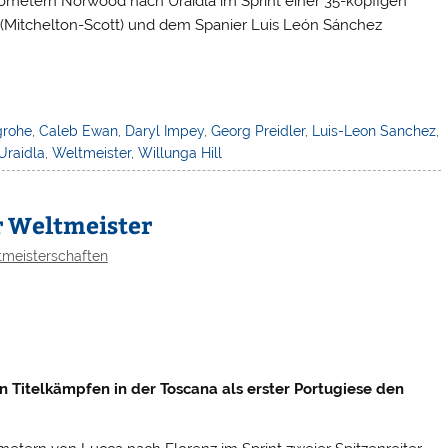
ilometern Norwood nach Uraidla im Sprint einer 35-köpfigen
(Mitchelton-Scott) und dem Spanier Luis León Sánchez
grohe
,
Caleb Ewan
,
Daryl Impey
,
Georg Preidler
,
Luis-Leon Sanchez
,
Uraidla
,
Weltmeister
,
Willunga Hill
r Weltmeister
meisterschaften
en Titelkämpfen in der Toscana als erster Portugiese den