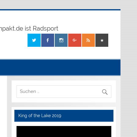
mpakt.de ist Radsport
King of the Lake 2019
Video-
Player