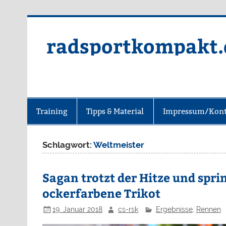
radsportkompakt.
Training
Tipps & Material
Impressum/Kont
Schlagwort:
Weltmeister
Sagan trotzt der Hitze und spri
ockerfarbene Trikot
19. Januar 2018
cs-rsk
Ergebnisse
,
Rennen