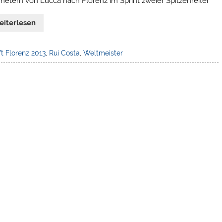
metern von Lucca nach Florenz im Sprint zweier Spitzenreiter
eiterlesen
t Florenz 2013
,
Rui Costa
,
Weltmeister