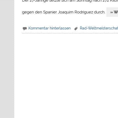
Der 27-Jährige setzte sich am Sonntag nach 272 Kilo
gegen den Spanier Joaquim Rodriguez durch.
» W
Kommentar hinterlassen
Rad-Weltmeisterschaf