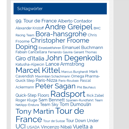
Schlagwörter
99. Tour de France
Alberto Contador
Andre Greipel
Alexander Kristoff
BMC
Bora-hansgrohe
Chris
Racing Team
Christopher Froome
Froome
Doping
Emanuel Buchmann
Einzelzeitfahren
Fabian Cancellara
Geraint Thomas
Fernando Gaviria
John Degenkolb
Giro d'Italia
Lance Armstrong
Katusha-Alpecin
Marcel Kittel
Mark
Marcus Burghardt
Cavendish
Omega Pharma-
Maximilian Schachmann
Paris-Nizza
Quick Step
Pascal
Paris-Roubaix
Peter Sagan
Ackermann
Phil Bauhaus
Radsport
Quick-Step Floors
Rick Zabel
Sam Bennett
Roger Kluge
Spanien-Rundfahrt
Team
Tom Dumoulin
Team Sky
NetApp-Endura
Tour de
Tony Martin
France
Tour Down Under
Tour de Suisse
UCI
Vuelta a
Vincenzo Nibali
USADA