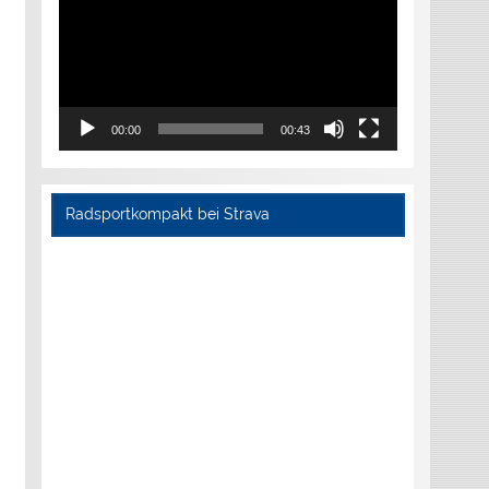
00:00
00:43
Radsportkompakt bei Strava