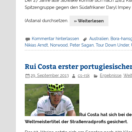
Der 27 Jahre alte Slowake konnte sich nach 128,2 K
Spitzengruppe gegen den Südafrikaner Daryl Impey 
(Astana) durchsetzen.
» Weiterlesen
Kommentar hinterlassen
Australien
,
Bora-hans
Nikias Arndt
,
Norwood
,
Peter Sagan
,
Tour Down Under
,
Rui Costa erster portugiesische
29. September 2013
cs-rsk
Ergebnisse
,
Welt
Rui Costa hat sich bei d
Weltmeistertitel der Straßenradprofis gesichert.