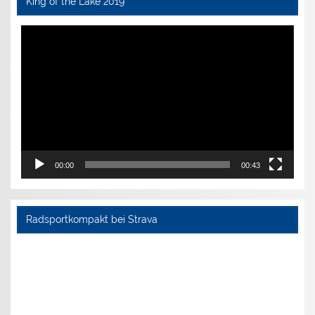
King of the Lake 2019
Video-
Player
00:00
00:43
Radsportkompakt bei Strava