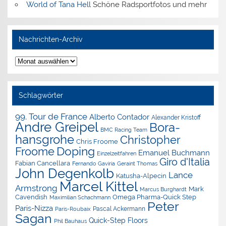
World of Tana Hell
Schöne Radsportfotos und mehr
Nachrichten-Archiv
Nachrichten-
Archiv
Schlagwörter
99. Tour de France
Alberto Contador
Alexander Kristoff
Andre Greipel
Bora-
BMC Racing Team
hansgrohe
Christopher
Chris Froome
Doping
Froome
Emanuel Buchmann
Einzelzeitfahren
Giro d'Italia
Fabian Cancellara
Geraint Thomas
Fernando Gaviria
John Degenkolb
Lance
Katusha-Alpecin
Marcel Kittel
Armstrong
Mark
Marcus Burghardt
Cavendish
Omega Pharma-Quick Step
Maximilian Schachmann
Peter
Paris-Nizza
Pascal Ackermann
Paris-Roubaix
Sagan
Quick-Step Floors
Phil Bauhaus