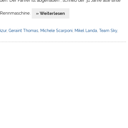
en. Der Fahrer ist abgehauen“, schrieb der 31 Jahre alte Brite
en Rennmaschine.
» Weiterlesen
Azur
,
Geraint Thomas
,
Michele Scarponi
,
Mikel Landa
,
Team Sky
,