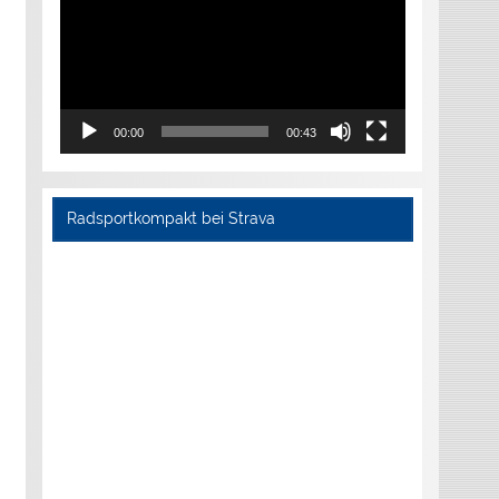
00:00
00:43
Radsportkompakt bei Strava