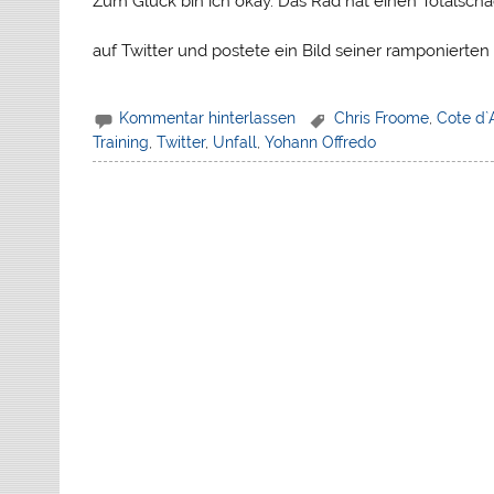
Zum Glück bin ich okay. Das Rad hat einen Totalschad
auf Twitter und postete ein Bild seiner ramponiert
Kommentar hinterlassen
Chris Froome
,
Cote d`
Training
,
Twitter
,
Unfall
,
Yohann Offredo