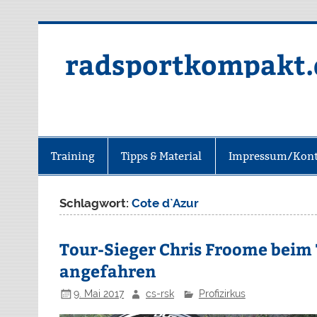
radsportkompakt.
Training
Tipps & Material
Impressum/Kont
Schlagwort:
Cote d`Azur
Tour-Sieger Chris Froome beim 
angefahren
9. Mai 2017
cs-rsk
Profizirkus