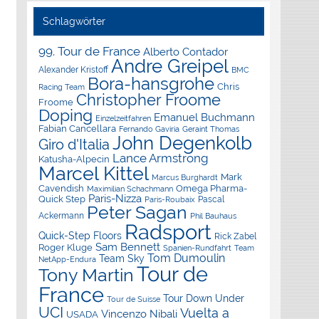
Schlagwörter
99. Tour de France
Alberto Contador
Andre Greipel
Alexander Kristoff
BMC
Bora-hansgrohe
Chris
Racing Team
Christopher Froome
Froome
Doping
Emanuel Buchmann
Einzelzeitfahren
Fabian Cancellara
Geraint Thomas
Fernando Gaviria
John Degenkolb
Giro d'Italia
Lance Armstrong
Katusha-Alpecin
Marcel Kittel
Mark
Marcus Burghardt
Cavendish
Omega Pharma-
Maximilian Schachmann
Paris-Nizza
Quick Step
Pascal
Paris-Roubaix
Peter Sagan
Ackermann
Phil Bauhaus
Radsport
Quick-Step Floors
Rick Zabel
Sam Bennett
Roger Kluge
Spanien-Rundfahrt
Team
Tom Dumoulin
Team Sky
NetApp-Endura
Tour de
Tony Martin
France
Tour Down Under
Tour de Suisse
UCI
Vuelta a
Vincenzo Nibali
USADA