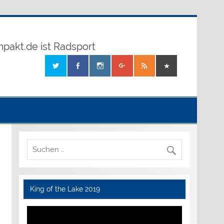
mpakt.de ist Radsport
King of the Lake 2019
Video-
Player