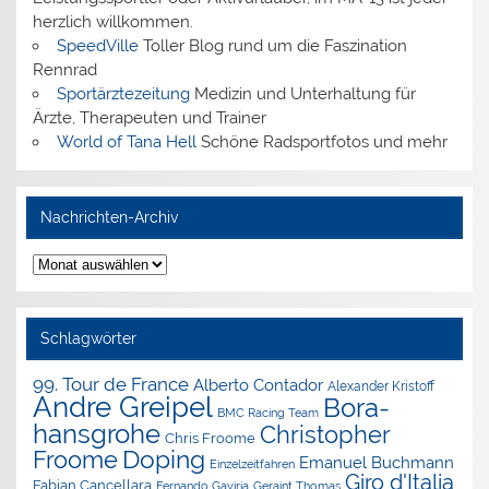
herzlich willkommen.
SpeedVille
Toller Blog rund um die Faszination
Rennrad
Sportärztezeitung
Medizin und Unterhaltung für
Ärzte, Therapeuten und Trainer
World of Tana Hell
Schöne Radsportfotos und mehr
Nachrichten-Archiv
Nachrichten-
Archiv
Schlagwörter
99. Tour de France
Alberto Contador
Alexander Kristoff
Andre Greipel
Bora-
BMC Racing Team
hansgrohe
Christopher
Chris Froome
Doping
Froome
Emanuel Buchmann
Einzelzeitfahren
Giro d'Italia
Fabian Cancellara
Geraint Thomas
Fernando Gaviria