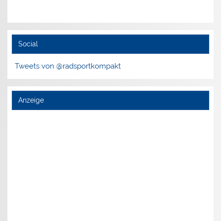
Social
Tweets von @radsportkompakt
Anzeige