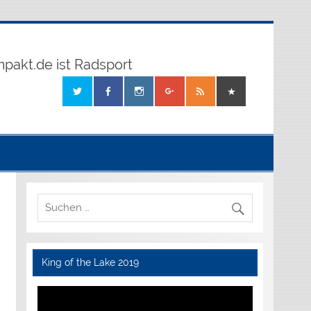
mpakt.de ist Radsport
King of the Lake 2019
Video-
Player