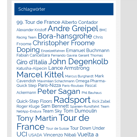
Schlagwörter
99. Tour de France
Alberto Contador
Andre Greipel
Alexander Kristoff
BMC
Bora-hansgrohe
Chris
Racing Team
Christopher Froome
Froome
Doping
Emanuel Buchmann
Einzelzeitfahren
Fabian Cancellara
Geraint Thomas
Fernando Gaviria
John Degenkolb
Giro d'Italia
Lance Armstrong
Katusha-Alpecin
Marcel Kittel
Mark
Marcus Burghardt
Cavendish
Omega Pharma-
Maximilian Schachmann
Paris-Nizza
Quick Step
Pascal
Paris-Roubaix
Peter Sagan
Ackermann
Phil Bauhaus
Radsport
Quick-Step Floors
Rick Zabel
Sam Bennett
Roger Kluge
Spanien-Rundfahrt
Team
Tom Dumoulin
Team Sky
NetApp-Endura
Tour de
Tony Martin
France
Tour Down Under
Tour de Suisse
UCI
Vuelta a
Vincenzo Nibali
USADA