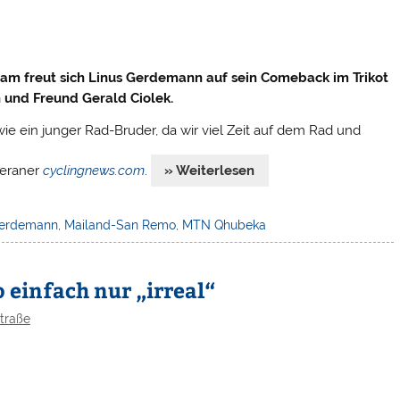
am freut sich Linus Gerdemann auf sein Comeback im Trikot
und Freund Gerald Ciolek.
r wie ein junger Rad-Bruder, da wir viel Zeit auf dem Rad und
teraner
cyclingnews.com
.
» Weiterlesen
Gerdemann
,
Mailand-San Remo
,
MTN Qhubeka
 einfach nur „irreal“
Straße