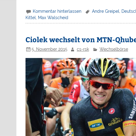
Kommentar hinterlassen
Andre Greipel
,
Deutsc
Kittel
,
Max Walscheid
Ciolek wechselt von MTN-Qhube
5. November 2015
cs-rsk
Wechselbörse