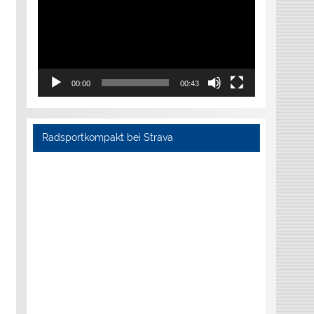
00:00
00:43
Radsportkompakt bei Strava