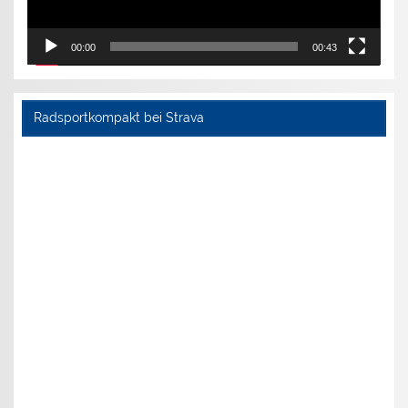
00:00
00:43
Radsportkompakt bei Strava