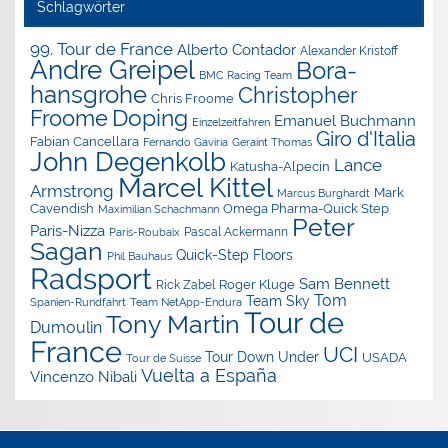
Schlagwörter
99. Tour de France
Alberto Contador
Alexander Kristoff
Andre Greipel
Bora-
BMC Racing Team
hansgrohe
Christopher
Chris Froome
Doping
Froome
Emanuel Buchmann
Einzelzeitfahren
Giro d'Italia
Fabian Cancellara
Geraint Thomas
Fernando Gaviria
John Degenkolb
Lance
Katusha-Alpecin
Marcel Kittel
Armstrong
Mark
Marcus Burghardt
Cavendish
Omega Pharma-Quick Step
Maximilian Schachmann
Peter
Paris-Nizza
Pascal Ackermann
Paris-Roubaix
Sagan
Quick-Step Floors
Phil Bauhaus
Radsport
Sam Bennett
Roger Kluge
Rick Zabel
Tom
Team Sky
Spanien-Rundfahrt
Team NetApp-Endura
Tour de
Tony Martin
Dumoulin
France
UCI
Tour Down Under
USADA
Tour de Suisse
Vuelta a España
Vincenzo Nibali