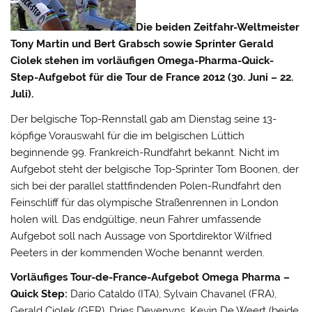
Die beiden Zeitfahr-Weltmeister
Tony Martin und Bert Grabsch sowie Sprinter Gerald
Ciolek stehen im vorläufigen Omega-Pharma-Quick-
Step-Aufgebot für die Tour de France 2012 (30. Juni – 22.
Juli).
Der belgische Top-Rennstall gab am Dienstag seine 13-
köpfige Vorauswahl für die im belgischen Lüttich
beginnende 99. Frankreich-Rundfahrt bekannt.
Nicht im
Aufgebot steht der belgische Top-Sprinter Tom Boonen, der
sich bei der parallel stattfindenden Polen-Rundfahrt den
Feinschliff für das olympische Straßenrennen in London
holen will. Das endgültige, neun Fahrer umfassende
Aufgebot soll nach Aussage von Sportdirektor Wilfried
Peeters in der kommenden Woche benannt werden.
Vorläufiges Tour-de-France-Aufgebot Omega Pharma –
Quick Step:
Dario Cataldo (ITA), Sylvain Chavanel (FRA),
Gerald Ciolek (GER), Dries Devenyns, Kevin De Weert (beide