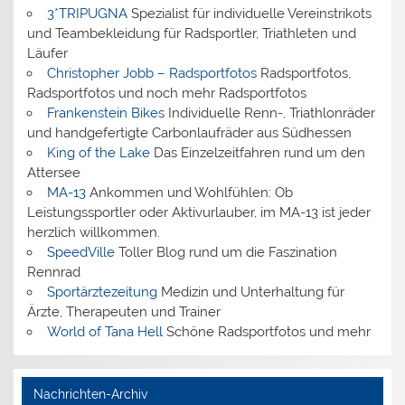
3*TRIPUGNA
Spezialist für individuelle Vereinstrikots
und Teambekleidung für Radsportler, Triathleten und
Läufer
Christopher Jobb – Radsportfotos
Radsportfotos,
Radsportfotos und noch mehr Radsportfotos
Frankenstein Bikes
Individuelle Renn-, Triathlonräder
und handgefertigte Carbonlaufräder aus Südhessen
King of the Lake
Das Einzelzeitfahren rund um den
Attersee
MA-13
Ankommen und Wohlfühlen: Ob
Leistungssportler oder Aktivurlauber, im MA-13 ist jeder
herzlich willkommen.
SpeedVille
Toller Blog rund um die Faszination
Rennrad
Sportärztezeitung
Medizin und Unterhaltung für
Ärzte, Therapeuten und Trainer
World of Tana Hell
Schöne Radsportfotos und mehr
Nachrichten-Archiv