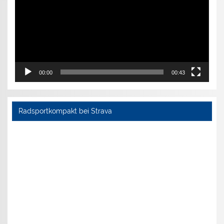
00:00
00:43
Radsportkompakt bei Strava