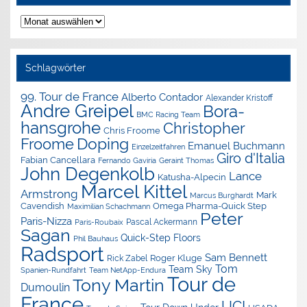
Nachrichten-
Archiv
Schlagwörter
99. Tour de France
Alberto Contador
Alexander Kristoff
Andre Greipel
Bora-
BMC Racing Team
hansgrohe
Christopher
Chris Froome
Doping
Froome
Emanuel Buchmann
Einzelzeitfahren
Giro d'Italia
Fabian Cancellara
Geraint Thomas
Fernando Gaviria
John Degenkolb
Lance
Katusha-Alpecin
Marcel Kittel
Armstrong
Mark
Marcus Burghardt
Cavendish
Omega Pharma-Quick Step
Maximilian Schachmann
Peter
Paris-Nizza
Pascal Ackermann
Paris-Roubaix
Sagan
Quick-Step Floors
Phil Bauhaus
Radsport
Sam Bennett
Roger Kluge
Rick Zabel
Tom
Team Sky
Spanien-Rundfahrt
Team NetApp-Endura
Tour de
Tony Martin
Dumoulin
France
UCI