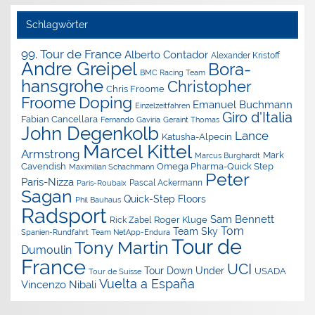
Schlagwörter
99. Tour de France
Alberto Contador
Alexander Kristoff
Andre Greipel
Bora-
BMC Racing Team
hansgrohe
Christopher
Chris Froome
Doping
Froome
Emanuel Buchmann
Einzelzeitfahren
Giro d'Italia
Fabian Cancellara
Geraint Thomas
Fernando Gaviria
John Degenkolb
Lance
Katusha-Alpecin
Marcel Kittel
Armstrong
Mark
Marcus Burghardt
Cavendish
Omega Pharma-Quick Step
Maximilian Schachmann
Peter
Paris-Nizza
Pascal Ackermann
Paris-Roubaix
Sagan
Quick-Step Floors
Phil Bauhaus
Radsport
Sam Bennett
Roger Kluge
Rick Zabel
Tom
Team Sky
Spanien-Rundfahrt
Team NetApp-Endura
Tour de
Tony Martin
Dumoulin
France
UCI
Tour Down Under
USADA
Tour de Suisse
Vuelta a España
Vincenzo Nibali