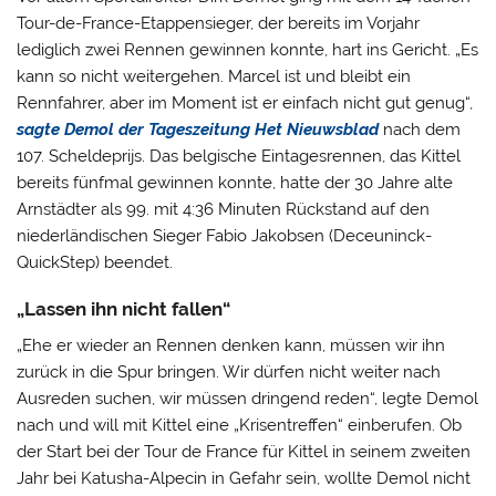
Tour-de-France-Etappensieger, der bereits im Vorjahr
lediglich zwei Rennen gewinnen konnte, hart ins Gericht.
„Es
kann so nicht weitergehen. Marcel ist und bleibt ein
Rennfahrer, aber im Moment ist er einfach nicht gut genug“,
sagte Demol der Tageszeitung Het Nieuwsblad
nach dem
107. Scheldeprijs. Das belgische Eintagesrennen, das Kittel
bereits fünfmal gewinnen konnte, hatte der 30 Jahre alte
Arnstädter als 99. mit 4:36 Minuten Rückstand auf den
niederländischen Sieger Fabio Jakobsen (Deceuninck-
QuickStep) beendet.
„Lassen ihn nicht fallen“
„
Ehe er wieder an Rennen denken kann, müssen wir ihn
zurück in die Spur bringen. Wir dürfen nicht weiter nach
Ausreden suchen, wir müssen dringend reden“, legte Demol
nach und will mit Kittel eine „Krisentreffen“ einberufen. Ob
der Start bei der Tour de France für Kittel in seinem zweiten
Jahr bei Katusha-Alpecin in Gefahr sein, wollte Demol nicht