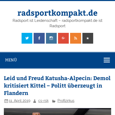
radsportkompakt.de
Radsport ist Leidenschaft – radsportkompakt.de ist
Radsport
MENÜ
Leid und Freud Katusha-Alpecin: Demol
kritisiert Kittel – Politt überzeugt in
Flandern
11. April 2019
cs-rsk
Profizirkus