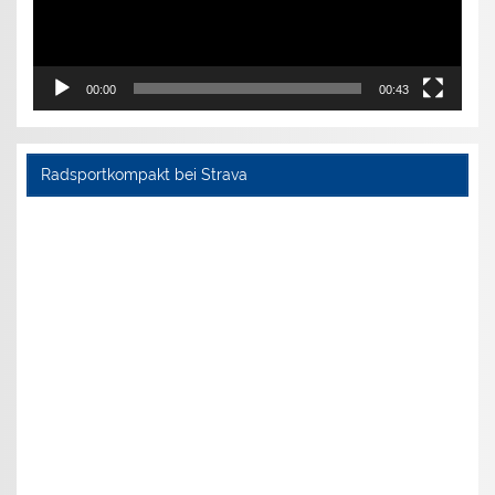
00:00
00:43
Radsportkompakt bei Strava