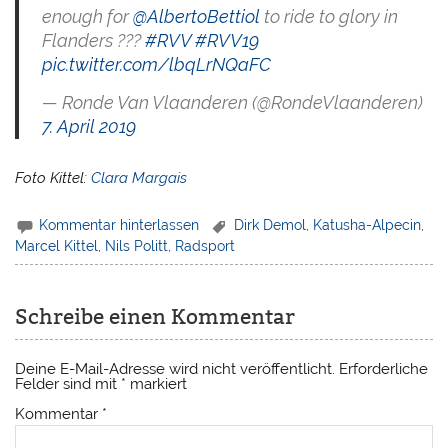
enough for
@AlbertoBettiol
to ride to glory in
Flanders ???
#RVV
#RVV19
pic.twitter.com/lbqLrNQaFC
— Ronde Van Vlaanderen (@RondeVlaanderen)
7. April 2019
Foto Kittel:
Clara Margais
Kommentar hinterlassen
Dirk Demol
,
Katusha-Alpecin
,
Marcel Kittel
,
Nils Politt
,
Radsport
Schreibe einen Kommentar
Deine E-Mail-Adresse wird nicht veröffentlicht.
Erforderliche
Felder sind mit
*
markiert
Kommentar
*