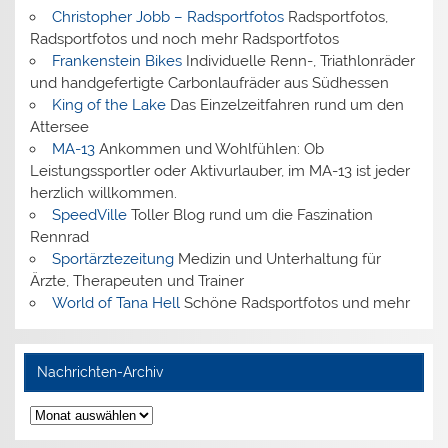
Christopher Jobb – Radsportfotos
Radsportfotos,
Radsportfotos und noch mehr Radsportfotos
Frankenstein Bikes
Individuelle Renn-, Triathlonräder
und handgefertigte Carbonlaufräder aus Südhessen
King of the Lake
Das Einzelzeitfahren rund um den
Attersee
MA-13
Ankommen und Wohlfühlen: Ob
Leistungssportler oder Aktivurlauber, im MA-13 ist jeder
herzlich willkommen.
SpeedVille
Toller Blog rund um die Faszination
Rennrad
Sportärztezeitung
Medizin und Unterhaltung für
Ärzte, Therapeuten und Trainer
World of Tana Hell
Schöne Radsportfotos und mehr
Nachrichten-Archiv
Nachrichten-
Archiv