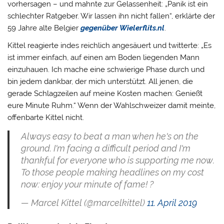
vorhersagen – und mahnte zur Gelassenheit: „Panik ist ein
schlechter Ratgeber. Wir lassen ihn nicht fallen“, erklärte der
59 Jahre alte Belgier
gegenüber Wielerflits.nl
.
Kittel reagierte indes reichlich angesäuert und twitterte: „Es
ist immer einfach, auf einen am Boden liegenden Mann
einzuhauen. Ich mache eine schwierige Phase durch und
bin jedem dankbar, der mich unterstützt. All jenen, die
gerade Schlagzeilen auf meine Kosten machen: Genießt
eure Minute Ruhm.“ Wenn der Wahlschweizer damit meinte,
offenbarte Kittel nicht.
Always easy to beat a man when he's on the
ground. I'm facing a difficult period and I'm
thankful for everyone who is supporting me now.
To those people making headlines on my cost
now: enjoy your minute of fame! ?
— Marcel Kittel (@marcelkittel)
11. April 2019