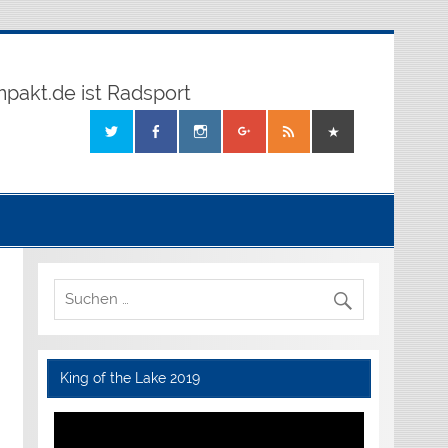
mpakt.de ist Radsport
King of the Lake 2019
Video-
Player