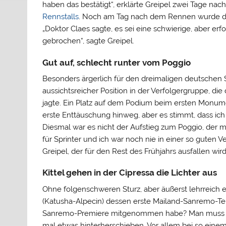
haben das bestätigt“, erklärte Greipel zwei Tage na
Rennstalls
. Noch am Tag nach dem Rennen wurde der 
„Doktor Claes sagte, es sei eine schwierige, aber erf
gebrochen“, sagte Greipel.
Gut auf, schlecht runter vom Poggio
Besonders ärgerlich für den dreimaligen deutschen S
aussichtsreicher Position in der Verfolgergruppe, di
jagte. Ein Platz auf dem Podium beim ersten Monume
erste Enttäuschung hinweg, aber es stimmt, dass ich
Diesmal war es nicht der Aufstieg zum Poggio, der m
für Sprinter und ich war noch nie in einer so guten Ver
Greipel, der für den Rest des Frühjahrs ausfallen wird
Kittel gehen in der Cipressa die Lichter aus
Ohne folgenschweren Sturz, aber äußerst lehrreich e
(Katusha-Alpecin) dessen erste Mailand-Sanremo-Tei
Sanremo-Premiere mitgenommen habe? Man muss e
mal etwas hinterherschieben. Vor allem bei so eine