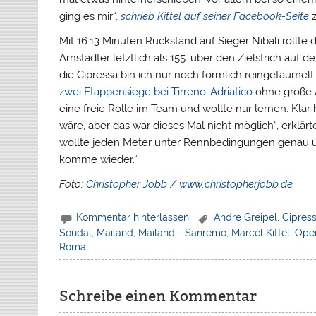
ging es mir“,
schrieb Kittel auf seiner Facebook-Seite
z
Mit 16:13 Minuten Rückstand auf Sieger Nibali rollt
Arnstädter letztlich als 155. über den Zielstrich auf
die Cipressa bin ich nur noch förmlich reingetaumelt. M
zwei Etappensiege bei Tirreno-Adriatico
ohne große A
eine freie Rolle im Team und
wollte nur lernen. Klar
wäre, aber das war dieses Mal nicht möglich“, erklär
wollte jeden Meter unter Rennbedingungen genau un
komme wieder.“
Foto:
Christopher Jobb / www.christopherjobb.de
Kommentar hinterlassen
Andre Greipel
,
Cipres
Soudal
,
Mailand
,
Mailand - Sanremo
,
Marcel Kittel
,
Oper
Roma
Schreibe einen Kommentar