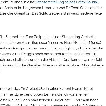
ch dem Rennen in einer
Pressemitteilung seines Lotto-Soudal-
Sprinter im belgischen Herentals von Dr. Toon Claes operiert.
olgreiche Operation. Das Schlüsselbein ist in verschiedene Teile
traßenmeister: Zum Zeitpunkt seines Sturzes lag Greipel in
e den späteren Ausreißersieger Vincenzo Nibali (Bahrain-Merida)
nt des Radsportjahres war durchaus möglich. „Ich bin über die
 Cipressa und Poggio noch nie so problemlos geklettert bin.
ich ausschaltete, sondern die Abfahrt. Das Rennen war perfekt
fassung für die Klassiker. Aber es sollte nicht sein“, konstatierte
.
ndete indes für Greipels Sprinterkonkurrent Marcel Kittel
lnahme. „Eine der größten Lehren, die ich von meiner
ssen, auch wenn man keinen Hunger hat – und dann noch
m Wetter auf dieser Distanz. Aber genau um solche Erfahrungen