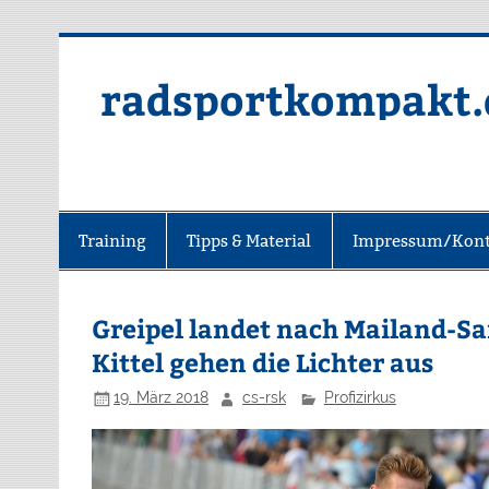
radsportkompakt.
Training
Tipps & Material
Impressum/Kont
Greipel landet nach Mailand-S
Kittel gehen die Lichter aus
19. März 2018
cs-rsk
Profizirkus