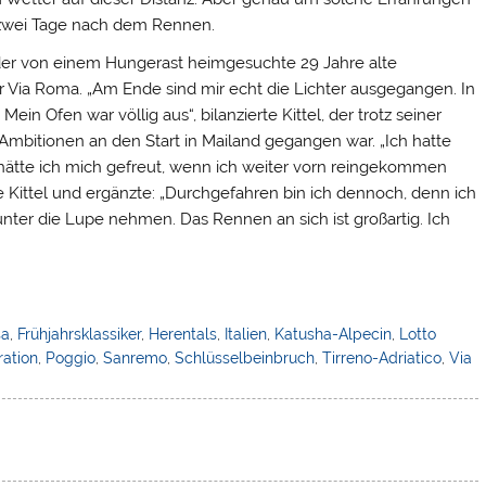
wei Tage nach dem Rennen.
e der von einem Hungerast heimgesuchte 29 Jahre alte
 der Via Roma. „Am Ende sind mir echt die Lichter ausgegangen. In
ein Ofen war völlig aus“, bilanzierte Kittel, der trotz seiner
mbitionen an den Start in Mailand gegangen war. „Ich hatte
 hätte ich mich gefreut, wenn ich weiter vorn reingekommen
te Kittel und ergänzte: „Durchgefahren bin ich dennoch, denn ich
ter die Lupe nehmen. Das Rennen an sich ist großartig. Ich
sa
,
Frühjahrsklassiker
,
Herentals
,
Italien
,
Katusha-Alpecin
,
Lotto
ation
,
Poggio
,
Sanremo
,
Schlüsselbeinbruch
,
Tirreno-Adriatico
,
Via