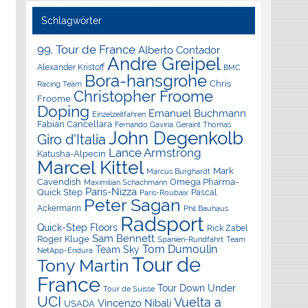
Schlagwörter
99. Tour de France
Alberto Contador
Andre Greipel
Alexander Kristoff
BMC
Bora-hansgrohe
Chris
Racing Team
Christopher Froome
Froome
Doping
Emanuel Buchmann
Einzelzeitfahren
Fabian Cancellara
Geraint Thomas
Fernando Gaviria
John Degenkolb
Giro d'Italia
Lance Armstrong
Katusha-Alpecin
Marcel Kittel
Mark
Marcus Burghardt
Cavendish
Omega Pharma-
Maximilian Schachmann
Paris-Nizza
Quick Step
Pascal
Paris-Roubaix
Peter Sagan
Ackermann
Phil Bauhaus
Radsport
Quick-Step Floors
Rick Zabel
Sam Bennett
Roger Kluge
Spanien-Rundfahrt
Team
Tom Dumoulin
Team Sky
NetApp-Endura
Tour de
Tony Martin
France
Tour Down Under
Tour de Suisse
UCI
Vuelta a
Vincenzo Nibali
USADA