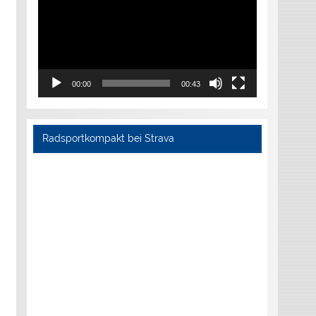
00:00
00:43
Radsportkompakt bei Strava