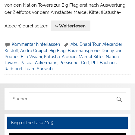
von den Nation Towers zur Big Flag erst nach Auswertung
der Zielfotos vor dem Arnstädter Marcel Kittel (Katusha-
Alpecin) durchsetzen.
» Weiterlesen
Kommentar hinterlassen
Abu Dhabi Tour
,
Alexander
Kristoff
,
Andre Greipel
,
Big Flag
,
Bora-hansgrohe
,
Danny van
Poppel
,
Elia Viviani
,
Katusha-Alpecin
,
Marcel Kittel
,
Nation
Towers
,
Pascal Ackermann
,
Persischer Golf
,
Phil Bauhaus
,
Radsport
,
Team Sunweb
King of the Lake 2019
Video-