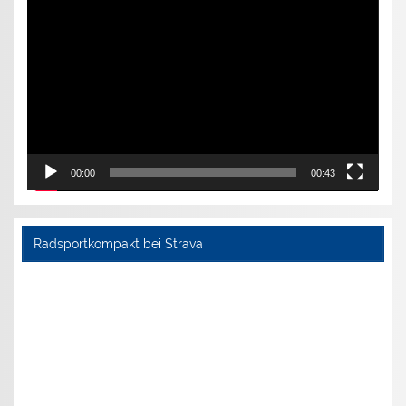
Player
00:00
00:43
Radsportkompakt bei Strava