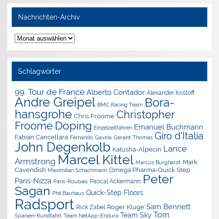
Nachrichten-Archiv
Nachrichten-
Archiv
Schlagwörter
99. Tour de France
Alberto Contador
Alexander Kristoff
Andre Greipel
Bora-
BMC Racing Team
hansgrohe
Christopher
Chris Froome
Doping
Froome
Emanuel Buchmann
Einzelzeitfahren
Giro d'Italia
Fabian Cancellara
Geraint Thomas
Fernando Gaviria
John Degenkolb
Lance
Katusha-Alpecin
Marcel Kittel
Armstrong
Mark
Marcus Burghardt
Cavendish
Omega Pharma-Quick Step
Maximilian Schachmann
Peter
Paris-Nizza
Pascal Ackermann
Paris-Roubaix
Sagan
Quick-Step Floors
Phil Bauhaus
Radsport
Sam Bennett
Roger Kluge
Rick Zabel
Tom
Team Sky
Spanien-Rundfahrt
Team NetApp-Endura