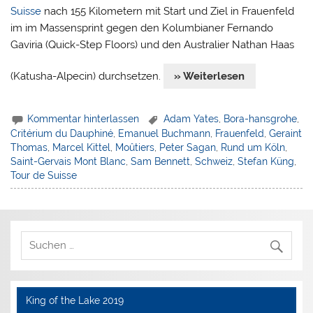
Suisse
nach 155 Kilometern mit Start und Ziel in Frauenfeld
im im Massensprint gegen den Kolumbianer Fernando
Gaviria (Quick-Step Floors) und den Australier Nathan Haas
(Katusha-Alpecin) durchsetzen.
» Weiterlesen
Kommentar hinterlassen
Adam Yates
,
Bora-hansgrohe
,
Critérium du Dauphiné
,
Emanuel Buchmann
,
Frauenfeld
,
Geraint
Thomas
,
Marcel Kittel
,
Moûtiers
,
Peter Sagan
,
Rund um Köln
,
Saint-Gervais Mont Blanc
,
Sam Bennett
,
Schweiz
,
Stefan Küng
,
Tour de Suisse
King of the Lake 2019