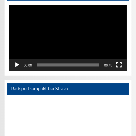
Video-
Player
00:00
00:43
Radsportkompakt bei Strava