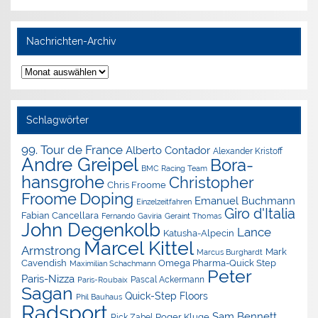
Nachrichten-Archiv
Nachrichten-
Archiv
Schlagwörter
99. Tour de France
Alberto Contador
Alexander Kristoff
Andre Greipel
Bora-
BMC Racing Team
hansgrohe
Christopher
Chris Froome
Doping
Froome
Emanuel Buchmann
Einzelzeitfahren
Giro d'Italia
Fabian Cancellara
Geraint Thomas
Fernando Gaviria
John Degenkolb
Lance
Katusha-Alpecin
Marcel Kittel
Armstrong
Mark
Marcus Burghardt
Cavendish
Omega Pharma-Quick Step
Maximilian Schachmann
Peter
Paris-Nizza
Pascal Ackermann
Paris-Roubaix
Sagan
Quick-Step Floors
Phil Bauhaus
Radsport
Sam Bennett
Roger Kluge
Rick Zabel