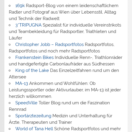
169k
Radsport-Blog von einem leidenschaftlichem
Radler und Fotograf aus Wien über Lebensstil, Alltag
und Technik der Radwelt
3*TRIPUGNA
Spezialist für individuelle Vereinstrikots
und Teambekleidung für Radsportler, Triathleten und
Läufer
Christopher Jobb – Radsportfotos
Radsportfotos,
Radsportfotos und noch mehr Radsportfotos
Frankenstein Bikes
Individuelle Renn-, Triathlonräder
und handgefertigte Carbonlaufräder aus Südhessen
King of the Lake
Das Einzelzeitfahren rund um den
Attersee
MA-13
Ankommen und Wohlfühlen: Ob
Leistungssportler oder Aktivurlauber, im MA-13 ist jeder
herzlich willkommen.
SpeedVille
Toller Blog rund um die Faszination
Rennrad
Sportärztezeitung
Medizin und Unterhaltung für
Ärzte, Therapeuten und Trainer
World of Tana Hell
Schöne Radsportfotos und mehr