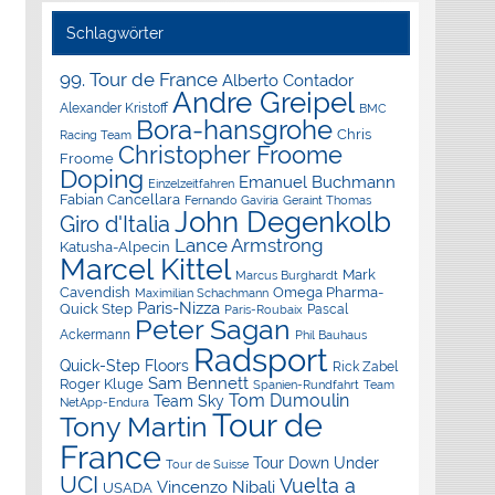
Schlagwörter
99. Tour de France
Alberto Contador
Andre Greipel
Alexander Kristoff
BMC
Bora-hansgrohe
Chris
Racing Team
Christopher Froome
Froome
Doping
Emanuel Buchmann
Einzelzeitfahren
Fabian Cancellara
Geraint Thomas
Fernando Gaviria
John Degenkolb
Giro d'Italia
Lance Armstrong
Katusha-Alpecin
Marcel Kittel
Mark
Marcus Burghardt
Cavendish
Omega Pharma-
Maximilian Schachmann
Paris-Nizza
Quick Step
Pascal
Paris-Roubaix
Peter Sagan
Ackermann
Phil Bauhaus
Radsport
Quick-Step Floors
Rick Zabel
Sam Bennett
Roger Kluge
Spanien-Rundfahrt
Team
Tom Dumoulin
Team Sky
NetApp-Endura
Tour de
Tony Martin
France
Tour Down Under
Tour de Suisse
UCI
Vuelta a
Vincenzo Nibali
USADA