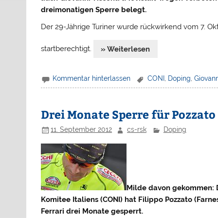
dreimonatigen Sperre belegt.
Der 29-Jährige Turiner wurde rückwirkend vom 7. Okt
startberechtigt.
» Weiterlesen
Kommentar hinterlassen
CONI
,
Doping
,
Giovann
Drei Monate Sperre für Pozzat
11. September 2012
cs-rsk
Doping
Milde davon gekommen: D
Komitee Italiens (CONI) hat Filippo Pozzato (Farn
Ferrari drei Monate gesperrt.