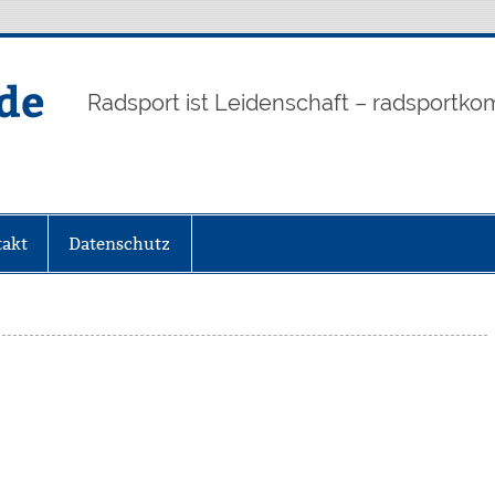
de
Radsport ist Leidenschaft – radsportko
akt
Datenschutz