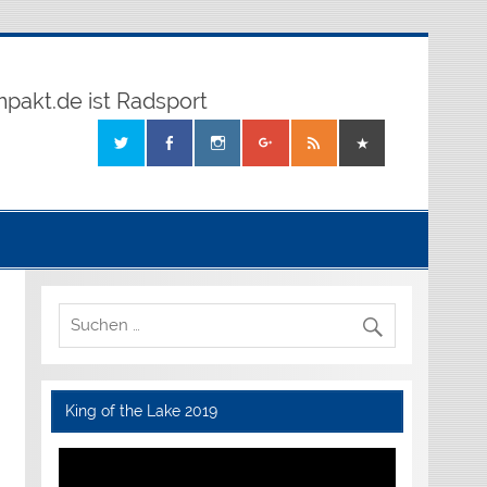
mpakt.de ist Radsport
King of the Lake 2019
Video-
Player