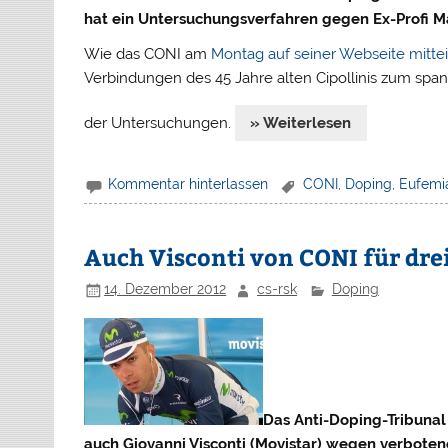
hat ein Untersuchungsverfahren gegen Ex-Profi Mar
Wie das CONI am
Montag auf seiner Webseite mittei
Verbindungen des 45 Jahre alten Cipollinis zum sp
der Untersuchungen.
» Weiterlesen
Kommentar hinterlassen
CONI
,
Doping
,
Eufemi
Auch Visconti von CONI für dre
14. Dezember 2012
cs-rsk
Doping
Das Anti-Doping-Tribunal
auch Giovanni Visconti (Movistar) wegen verboten