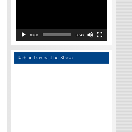
00:00
00:43
Radsportkompakt bei Strava