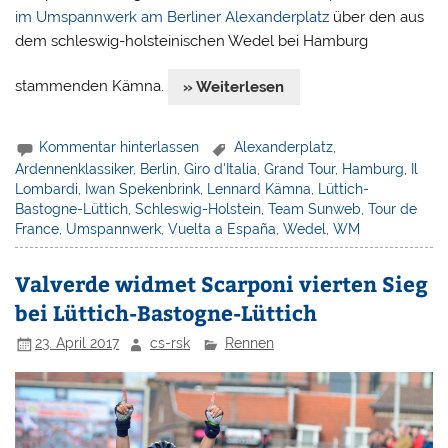
im Umspannwerk am Berliner Alexanderplatz
über den aus
dem schleswig-holsteinischen Wedel bei Hamburg
stammenden Kämna.
» Weiterlesen
Kommentar hinterlassen
Alexanderplatz
,
Ardennenklassiker
,
Berlin
,
Giro d'Italia
,
Grand Tour
,
Hamburg
,
Il
Lombardi
,
Iwan Spekenbrink
,
Lennard Kämna
,
Lüttich-
Bastogne-Lüttich
,
Schleswig-Holstein
,
Team Sunweb
,
Tour de
France
,
Umspannwerk
,
Vuelta a España
,
Wedel
,
WM
Valverde widmet Scarponi vierten Sieg
bei Lüttich-Bastogne-Lüttich
23. April 2017
cs-rsk
Rennen