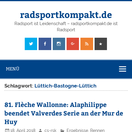
radsportkompakt.de
Radsport ist Leidenschaft – radsportkompakt.de ist
Radsport
MENÜ
Schlagwort:
Lüttich-Bastogne-Lüttich
81. Flèche Wallonne: Alaphilippe
beendet Valverdes Serie an der Mur de
Huy
18. April 2018
cs-rsk
Ergebnisse
,
Rennen