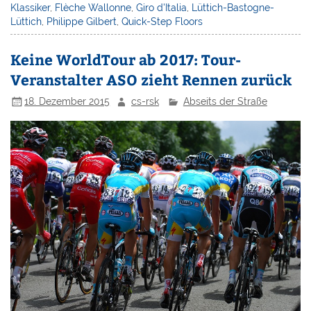
Klassiker
,
Flèche Wallonne
,
Giro d'Italia
,
Lüttich-Bastogne-
Lüttich
,
Philippe Gilbert
,
Quick-Step Floors
Keine WorldTour ab 2017: Tour-
Veranstalter ASO zieht Rennen zurück
18. Dezember 2015
cs-rsk
Abseits der Straße