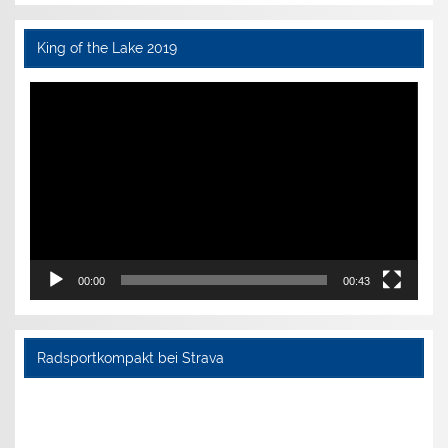
King of the Lake 2019
Video-
Player
00:00
00:43
Radsportkompakt bei Strava