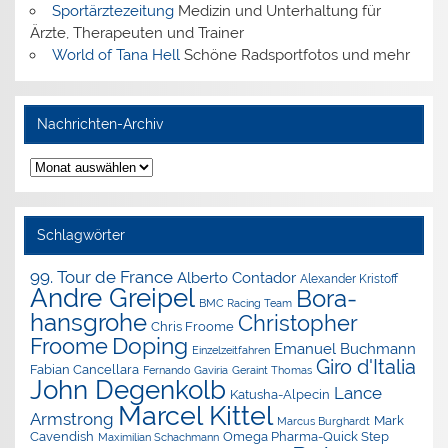
Sportärztezeitung
Medizin und Unterhaltung für
Ärzte, Therapeuten und Trainer
World of Tana Hell
Schöne Radsportfotos und mehr
Nachrichten-Archiv
Nachrichten-
Archiv
Schlagwörter
99. Tour de France
Alberto Contador
Alexander Kristoff
Andre Greipel
Bora-
BMC Racing Team
hansgrohe
Christopher
Chris Froome
Doping
Froome
Emanuel Buchmann
Einzelzeitfahren
Giro d'Italia
Fabian Cancellara
Geraint Thomas
Fernando Gaviria
John Degenkolb
Lance
Katusha-Alpecin
Marcel Kittel
Armstrong
Mark
Marcus Burghardt
Cavendish
Omega Pharma-Quick Step
Maximilian Schachmann