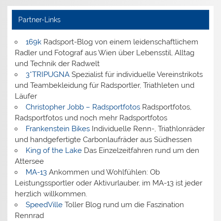
Partner-Links
169k
Radsport-Blog von einem leidenschaftlichem
Radler und Fotograf aus Wien über Lebensstil, Alltag
und Technik der Radwelt
3*TRIPUGNA
Spezialist für individuelle Vereinstrikots
und Teambekleidung für Radsportler, Triathleten und
Läufer
Christopher Jobb – Radsportfotos
Radsportfotos,
Radsportfotos und noch mehr Radsportfotos
Frankenstein Bikes
Individuelle Renn-, Triathlonräder
und handgefertigte Carbonlaufräder aus Südhessen
King of the Lake
Das Einzelzeitfahren rund um den
Attersee
MA-13
Ankommen und Wohlfühlen: Ob
Leistungssportler oder Aktivurlauber, im MA-13 ist jeder
herzlich willkommen.
SpeedVille
Toller Blog rund um die Faszination
Rennrad