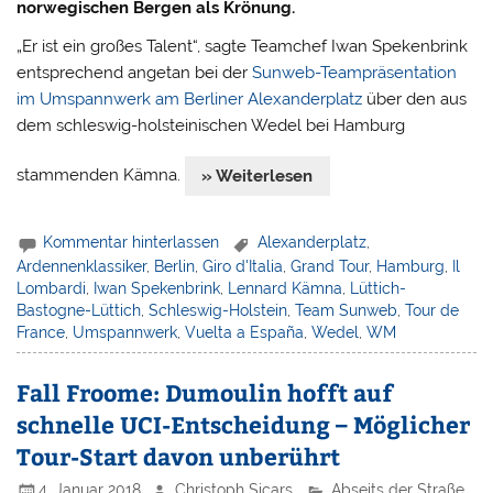
norwegischen Bergen als Krönung.
„Er ist ein großes Talent“, sagte Teamchef Iwan Spekenbrink
entsprechend angetan bei der
Sunweb-Teampräsentation
im Umspannwerk am Berliner Alexanderplatz
über den aus
dem schleswig-holsteinischen Wedel bei Hamburg
stammenden Kämna.
» Weiterlesen
Kommentar hinterlassen
Alexanderplatz
,
Ardennenklassiker
,
Berlin
,
Giro d'Italia
,
Grand Tour
,
Hamburg
,
Il
Lombardi
,
Iwan Spekenbrink
,
Lennard Kämna
,
Lüttich-
Bastogne-Lüttich
,
Schleswig-Holstein
,
Team Sunweb
,
Tour de
France
,
Umspannwerk
,
Vuelta a España
,
Wedel
,
WM
Fall Froome: Dumoulin hofft auf
schnelle UCI-Entscheidung – Möglicher
Tour-Start davon unberührt
4. Januar 2018
Christoph Sicars
Abseits der Straße
,