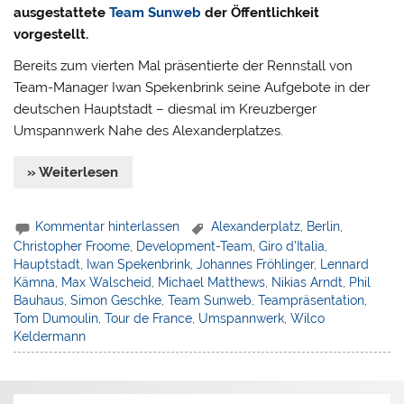
ausgestattete
Team Sunweb
der Öffentlichkeit
vorgestellt.
Bereits zum vierten Mal präsentierte der Rennstall von
Team-Manager Iwan Spekenbrink seine Aufgebote in der
deutschen Hauptstadt – diesmal im Kreuzberger
Umspannwerk Nahe des Alexanderplatzes.
» Weiterlesen
Kommentar hinterlassen
Alexanderplatz
,
Berlin
,
Christopher Froome
,
Development-Team
,
Giro d'Italia
,
Hauptstadt
,
Iwan Spekenbrink
,
Johannes Fröhlinger
,
Lennard
Kämna
,
Max Walscheid
,
Michael Matthews
,
Nikias Arndt
,
Phil
Bauhaus
,
Simon Geschke
,
Team Sunweb
,
Teampräsentation
,
Tom Dumoulin
,
Tour de France
,
Umspannwerk
,
Wilco
Keldermann