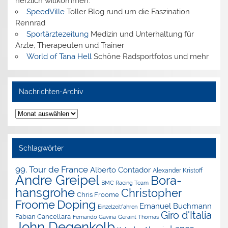
herzlich willkommen.
SpeedVille
Toller Blog rund um die Faszination
Rennrad
Sportärztezeitung
Medizin und Unterhaltung für
Ärzte, Therapeuten und Trainer
World of Tana Hell
Schöne Radsportfotos und mehr
Nachrichten-Archiv
Nachrichten-
Archiv
Schlagwörter
99. Tour de France
Alberto Contador
Alexander Kristoff
Andre Greipel
Bora-
BMC Racing Team
hansgrohe
Christopher
Chris Froome
Doping
Froome
Emanuel Buchmann
Einzelzeitfahren
Giro d'Italia
Fabian Cancellara
Geraint Thomas
Fernando Gaviria
John Degenkolb