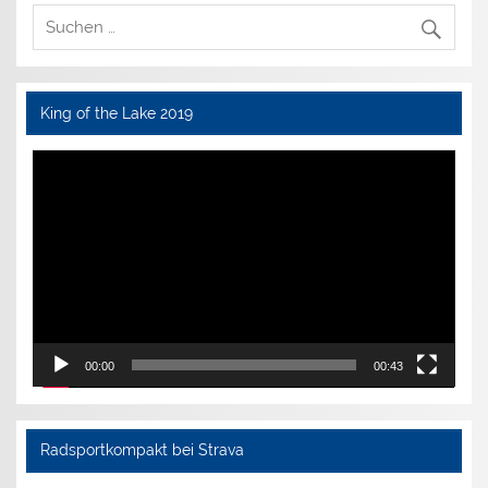
King of the Lake 2019
Video-
Player
00:00
00:43
Radsportkompakt bei Strava