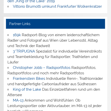
den „King of the Lake“ 2019
Vittorio Brumotti umkurvt Frankfurter Wolkenkratzer
Partner-Links
169k
Radsport-Blog von einem leidenschaftlichem
Radler und Fotograf aus Wien über Lebensstil, Alltag
und Technik der Radwelt
3*TRIPUGNA
Spezialist für individuelle Vereinstrikots
und Teambekleidung für Radsportler, Triathleten und
Läufer
Christopher Jobb – Radsportfotos
Radsportfotos,
Radsportfotos und noch mehr Radsportfotos
Frankenstein Bikes
Individuelle Renn-, Triathlonräder
und handgefertigte Carbonlaufräder aus Südhessen
King of the Lake
Das Einzelzeitfahren rund um den
Attersee
MA-13
Ankommen und Wohlfühlen: Ob
Leistungssportler oder Aktivurlauber, im MA-13 ist jeder