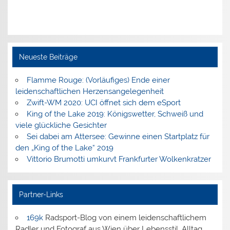
Neueste Beiträge
Flamme Rouge: (Vorläufiges) Ende einer
leidenschaftlichen Herzensangelegenheit
Zwift-WM 2020: UCI öffnet sich dem eSport
King of the Lake 2019: Königswetter, Schweiß und
viele glückliche Gesichter
Sei dabei am Attersee: Gewinne einen Startplatz für
den „King of the Lake“ 2019
Vittorio Brumotti umkurvt Frankfurter Wolkenkratzer
Partner-Links
169k
Radsport-Blog von einem leidenschaftlichem
Radler und Fotograf aus Wien über Lebensstil, Alltag