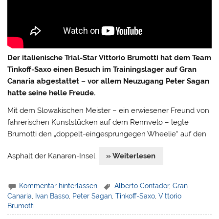
Der italienische Trial-Star Vittorio Brumotti hat dem Team
Tinkoff-Saxo einen Besuch im Trainingslager auf Gran
Canaria abgestattet – vor allem Neuzugang Peter Sagan
hatte seine helle Freude.
Mit dem Slowakischen Meister – ein erwiesener Freund von
fahrerischen Kunststücken auf dem Rennvelo – legte
Brumotti den „doppelt-eingesprungegen Wheelie“ auf den
Asphalt der Kanaren-Insel.
» Weiterlesen
Kommentar hinterlassen
Alberto Contador
,
Gran
Canaria
,
Ivan Basso
,
Peter Sagan
,
Tinkoff-Saxo
,
Vittorio
Brumotti