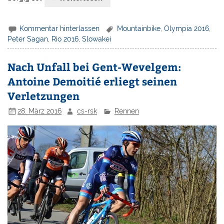
Kommentar hinterlassen
Mountainbike
,
Olympia 2016
,
Peter Sagan
,
Rio 2016
,
Slowakei
Nach Unfall bei Gent-Wevelgem:
Antoine Demoitié erliegt seinen
Verletzungen
28. März 2016
cs-rsk
Rennen