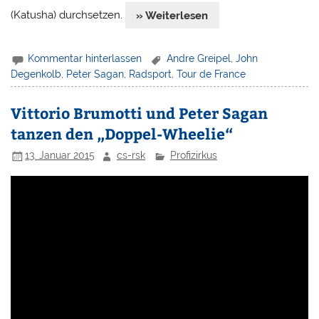
(Katusha) durchsetzen.
» Weiterlesen
Kommentar hinterlassen
Andre Greipel
,
John
Degenkolb
,
Peter Sagan
,
Radsport
,
Tour de France
Vittorio Brumotti und Peter Sagan
tanzen den „Doppel-Wheelie“
13. Januar 2015
cs-rsk
Profizirkus