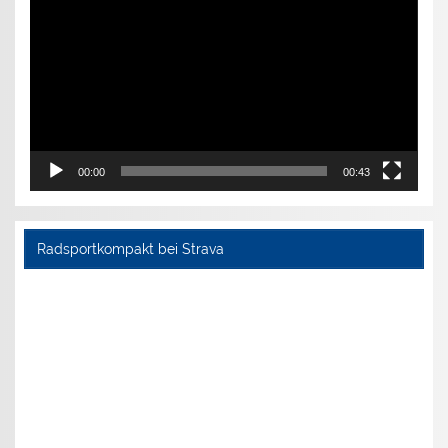
00:00
00:43
Radsportkompakt bei Strava