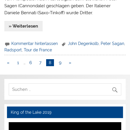
Sagen (Cannondale) geschlagen geben. Der Italiener
Daniele Bennati (Saxo-Tinkoff) wurde Dritter.
» Weiterlesen
Kommentar hinterlassen
John Degenkolb
,
Peter Sagan
,
Radsport
,
Tour de France
«
1
…
6
7
8
9
»
King of the Lake 2019
Video-
Player