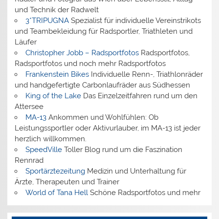
und Technik der Radwelt
3*TRIPUGNA
Spezialist für individuelle Vereinstrikots
und Teambekleidung für Radsportler, Triathleten und
Läufer
Christopher Jobb – Radsportfotos
Radsportfotos,
Radsportfotos und noch mehr Radsportfotos
Frankenstein Bikes
Individuelle Renn-, Triathlonräder
und handgefertigte Carbonlaufräder aus Südhessen
King of the Lake
Das Einzelzeitfahren rund um den
Attersee
MA-13
Ankommen und Wohlfühlen: Ob
Leistungssportler oder Aktivurlauber, im MA-13 ist jeder
herzlich willkommen.
SpeedVille
Toller Blog rund um die Faszination
Rennrad
Sportärztezeitung
Medizin und Unterhaltung für
Ärzte, Therapeuten und Trainer
World of Tana Hell
Schöne Radsportfotos und mehr