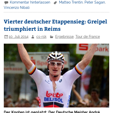
Kommentar hinterlassen
Matteo Trentin
,
Peter Sagan
,
Vincenzo Nibali
Vierter deutscher Etappensieg: Greipel
triumphiert in Reims
10. Juli 2014
cs-rsk
Ergebnisse
,
Tour de France
Der Knoten ist geplatzt: Der Deutsche Meister André