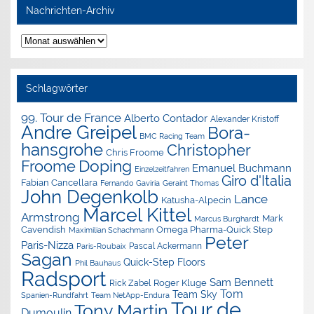
Nachrichten-Archiv
Nachrichten-
Archiv
Schlagwörter
99. Tour de France
Alberto Contador
Alexander Kristoff
Andre Greipel
Bora-
BMC Racing Team
hansgrohe
Christopher
Chris Froome
Doping
Froome
Emanuel Buchmann
Einzelzeitfahren
Giro d'Italia
Fabian Cancellara
Geraint Thomas
Fernando Gaviria
John Degenkolb
Lance
Katusha-Alpecin
Marcel Kittel
Armstrong
Mark
Marcus Burghardt
Cavendish
Omega Pharma-Quick Step
Maximilian Schachmann
Peter
Paris-Nizza
Pascal Ackermann
Paris-Roubaix
Sagan
Quick-Step Floors
Phil Bauhaus
Radsport
Sam Bennett
Roger Kluge
Rick Zabel
Tom
Team Sky
Spanien-Rundfahrt
Team NetApp-Endura
Tour de
Tony Martin
Dumoulin