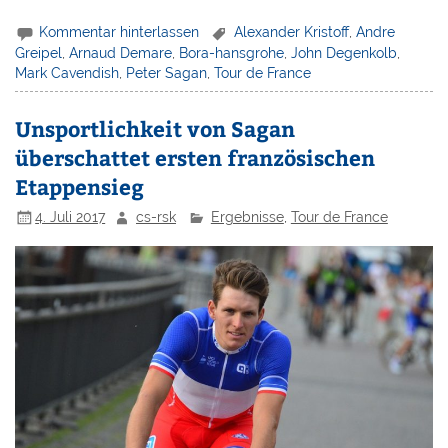
Kommentar hinterlassen
Alexander Kristoff
,
Andre
Greipel
,
Arnaud Demare
,
Bora-hansgrohe
,
John Degenkolb
,
Mark Cavendish
,
Peter Sagan
,
Tour de France
Unsportlichkeit von Sagan
überschattet ersten französischen
Etappensieg
4. Juli 2017
cs-rsk
Ergebnisse
,
Tour de France