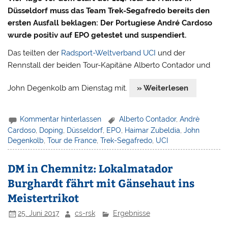
Düsseldorf muss das Team Trek-Segafredo bereits den
ersten Ausfall beklagen: Der Portugiese André Cardoso
wurde positiv auf EPO getestet und suspendiert.
Das teilten der
Radsport-Weltverband UCI
und der
Rennstall der beiden Tour-Kapitäne Alberto Contador und
John Degenkolb am Dienstag mit.
» Weiterlesen
Kommentar hinterlassen
Alberto Contador
,
Andrè
Cardoso
,
Doping
,
Düsseldorf
,
EPO
,
Haimar Zubeldia
,
John
Degenkolb
,
Tour de France
,
Trek-Segafredo
,
UCI
DM in Chemnitz: Lokalmatador
Burghardt fährt mit Gänsehaut ins
Meistertrikot
25. Juni 2017
cs-rsk
Ergebnisse