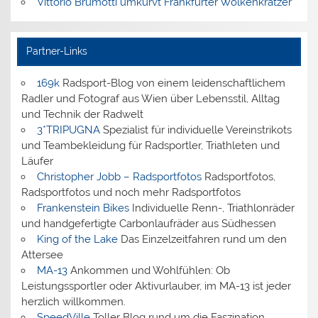
Vittorio Brumotti umkurvt Frankfurter Wolkenkratzer
Partner-Links
169k
Radsport-Blog von einem leidenschaftlichem
Radler und Fotograf aus Wien über Lebensstil, Alltag
und Technik der Radwelt
3*TRIPUGNA
Spezialist für individuelle Vereinstrikots
und Teambekleidung für Radsportler, Triathleten und
Läufer
Christopher Jobb – Radsportfotos
Radsportfotos,
Radsportfotos und noch mehr Radsportfotos
Frankenstein Bikes
Individuelle Renn-, Triathlonräder
und handgefertigte Carbonlaufräder aus Südhessen
King of the Lake
Das Einzelzeitfahren rund um den
Attersee
MA-13
Ankommen und Wohlfühlen: Ob
Leistungssportler oder Aktivurlauber, im MA-13 ist jeder
herzlich willkommen.
SpeedVille
Toller Blog rund um die Faszination