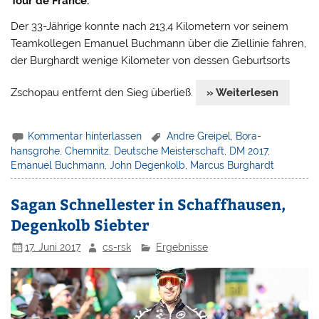
Tour de France.
Der 33-Jährige konnte nach 213,4 Kilometern vor seinem
Teamkollegen Emanuel Buchmann über die Ziellinie fahren,
der Burghardt wenige Kilometer von dessen Geburtsorts
Zschopau entfernt den Sieg überließ.
» Weiterlesen
Kommentar hinterlassen
Andre Greipel
,
Bora-
hansgrohe
,
Chemnitz
,
Deutsche Meisterschaft
,
DM 2017
,
Emanuel Buchmann
,
John Degenkolb
,
Marcus Burghardt
Sagan Schnellester in Schaffhausen,
Degenkolb Siebter
17. Juni 2017
cs-rsk
Ergebnisse