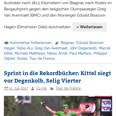
Australier nach 181,5 Kilometern von Blagnac nach Rodez im
Bergaufsprint gegen den belgischen Olympiasieger Greg
Van Avermaet (BMC) und den Norweger Edvald Boasson
Hagen (Dimension Data) durchsetzen.
» Weiterlesen
Kommentar hinterlassen
Blagnac
,
Edvald Boasson
Hagen
,
Fabio Aru
,
Greg Van Avermaet
,
John Degenkolb
,
Marcel
Kittel
,
Michael Matthews
,
Nikias Arndt
,
Paul Martens
,
Philippe
Gilbert
,
Rodez
,
Tour de France
Sprint in die Rekordbücher: Kittel siegt
vor Degenkolb, Selig Vierter
11. Juli 2017
cs-rsk
Tour de France