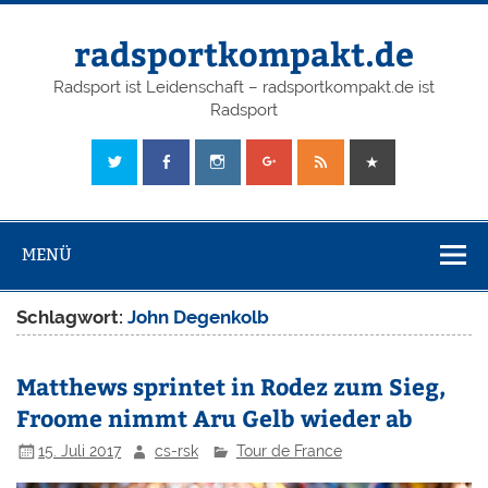
radsportkompakt.de
Radsport ist Leidenschaft – radsportkompakt.de ist
Radsport
MENÜ
Schlagwort:
John Degenkolb
Matthews sprintet in Rodez zum Sieg,
Froome nimmt Aru Gelb wieder ab
15. Juli 2017
cs-rsk
Tour de France