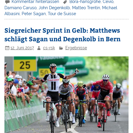
Kommentar hinterlassen
Bora-hansgrohe
,
Cevio
,
Damiano Caruso
,
John Degenkolb
,
Matteo Trentin
,
Michael
Albasini
,
Peter Sagan
,
Tour de Suisse
Siegreicher Sprint in Gelb: Matthews
schlägt Sagan und Degenkolb in Bern
12. Juni 2017
cs-rsk
Ergebnisse