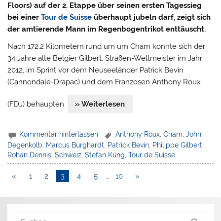
Floors) auf der 2. Etappe über seinen ersten Tagessieg
bei einer
Tour de Suisse
überhaupt jubeln darf, zeigt sich
der amtierende Mann im Regenbogentrikot enttäuscht.
Nach 172,2 Kilometern rund um um Cham konnte sich der
34 Jahre alte Belgier Gilbert, Straßen-Weltmeister im Jahr
2012, im Sprint vor dem Neuseeländer Patrick Bevin
(Cannondale-Drapac) und dem Franzosen Anthony Roux
(FDJ) behaupten.
» Weiterlesen
Kommentar hinterlassen
Anthony Roux
,
Cham
,
John
Degenkolb
,
Marcus Burghardt
,
Patrick Bevin
,
Philippe Gilbert
,
Rohan Dennis
,
Schweiz
,
Stefan Küng
,
Tour de Suisse
«
1
2
3
4
5
…
10
»