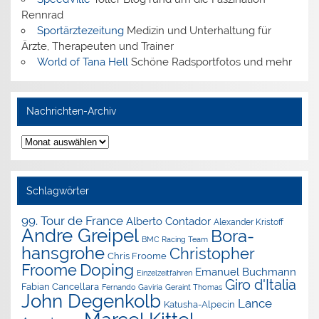
Rennrad
Sportärztezeitung
Medizin und Unterhaltung für
Ärzte, Therapeuten und Trainer
World of Tana Hell
Schöne Radsportfotos und mehr
Nachrichten-Archiv
Nachrichten-
Archiv
Schlagwörter
99. Tour de France
Alberto Contador
Alexander Kristoff
Andre Greipel
Bora-
BMC Racing Team
hansgrohe
Christopher
Chris Froome
Doping
Froome
Emanuel Buchmann
Einzelzeitfahren
Giro d'Italia
Fabian Cancellara
Geraint Thomas
Fernando Gaviria
John Degenkolb
Lance
Katusha-Alpecin