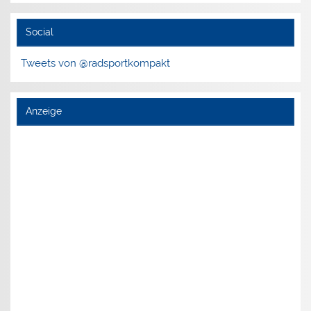
Social
Tweets von @radsportkompakt
Anzeige