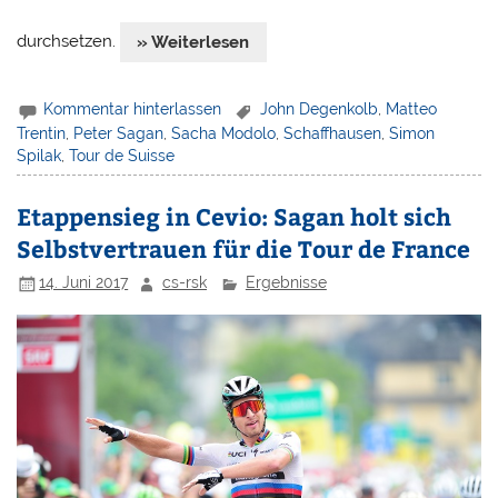
durchsetzen.
» Weiterlesen
Kommentar hinterlassen
John Degenkolb
,
Matteo
Trentin
,
Peter Sagan
,
Sacha Modolo
,
Schaffhausen
,
Simon
Spilak
,
Tour de Suisse
Etappensieg in Cevio: Sagan holt sich
Selbstvertrauen für die Tour de France
14. Juni 2017
cs-rsk
Ergebnisse