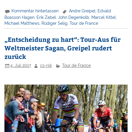
Kommentar hinterlassen
Andre Greipel
,
Edvald
Boasson Hagen
,
Erik Zabel
,
John Degenkolb
,
Marcel Kittel
,
Michael Matthews
,
Rüdiger Selig
,
Tour de France
„Entscheidung zu hart“: Tour-Aus für
Weltmeister Sagan, Greipel rudert
zurück
4. Juli 2017
cs-rsk
Tour de France