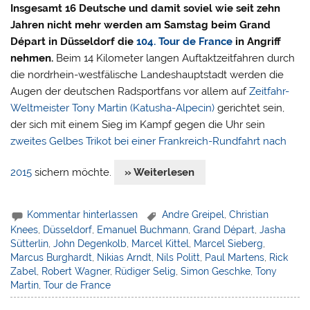
Insgesamt 16 Deutsche und damit soviel wie seit zehn
Jahren nicht mehr werden am Samstag beim Grand
Départ in Düsseldorf die
104. Tour de France
in Angriff
nehmen.
Beim 14 Kilometer langen Auftaktzeitfahren durch
die nordrhein-westfälische Landeshauptstadt werden die
Augen der deutschen Radsportfans vor allem auf
Zeitfahr-
Weltmeister Tony Martin (Katusha-Alpecin)
gerichtet sein,
der sich mit einem Sieg im Kampf gegen die Uhr sein
zweites Gelbes Trikot bei einer Frankreich-Rundfahrt nach
2015
sichern möchte.
» Weiterlesen
Kommentar hinterlassen
Andre Greipel
,
Christian
Knees
,
Düsseldorf
,
Emanuel Buchmann
,
Grand Départ
,
Jasha
Sütterlin
,
John Degenkolb
,
Marcel Kittel
,
Marcel Sieberg
,
Marcus Burghardt
,
Nikias Arndt
,
Nils Politt
,
Paul Martens
,
Rick
Zabel
,
Robert Wagner
,
Rüdiger Selig
,
Simon Geschke
,
Tony
Martin
,
Tour de France