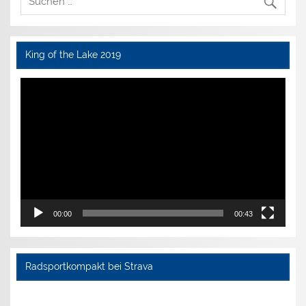
King of the Lake 2019
Video-
Player
00:00
00:43
Radsportkompakt bei Strava