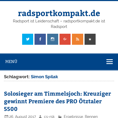
radsportkompakt.de
Radsport ist Leidenschaft – radsportkompakt.de ist
Radsport
MENÜ
Schlagwort:
Simon Spilak
Solosieger am Timmelsjoch: Kreuziger
gewinnt Premiere des PRO Ötztaler
5500
26. August 2017
cs-rsk
Ergebnisse
,
Rennen