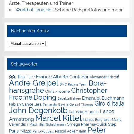
Ärzte, Therapeuten und Trainer
World of Tana Hell
Schöne Radsportfotos und mehr
Nachrichten-Archiv
Nachrichten-
Archiv
Schlagwörter
99. Tour de France
Alberto Contador
Alexander Kristoff
Andre Greipel
Bora-
BMC Racing Team
hansgrohe
Christopher
Chris Froome
Doping
Froome
Emanuel Buchmann
Einzelzeitfahren
Giro d'Italia
Fabian Cancellara
Geraint Thomas
Fernando Gaviria
John Degenkolb
Lance
Katusha-Alpecin
Marcel Kittel
Armstrong
Mark
Marcus Burghardt
Cavendish
Omega Pharma-Quick Step
Maximilian Schachmann
Peter
Paris-Nizza
Pascal Ackermann
Paris-Roubaix