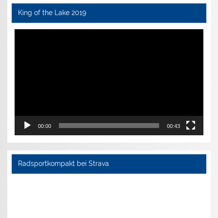
King of the Lake 2019
Video-
Player
00:00
00:43
Radsportkompakt bei Strava