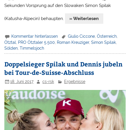
Sekunden Vorsprung auf den Slowaken Simon Spilak
(Katusha-Alpecin) behaupten.
» Weiterlesen
Kommentar hinterlassen
Giulio Ciccone
,
Österreich
,
Ötztal
,
PRO Ötztaler 5.500
,
Roman Kreuziger
,
Simon Spilak
,
Sölden
,
Timmelsjoch
Doppelsieger Spilak und Dennis jubeln
bei Tour-de-Suisse-Abschluss
18. Juni 2017
cs-rsk
Ergebnisse