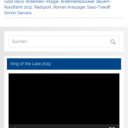
Gold Race
,
Ardennen-Trilogie
,
Ardennenklassiker
,
Bayern-
Rundfahrt 2012
,
Radsport
,
Roman Kreuziger
,
Saxo-Tinkoff
,
Simon Gerrans
King of the Lake 2019
Video-
Player