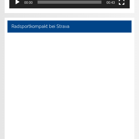
00:00
00:43
Radsportkompakt bei Strava