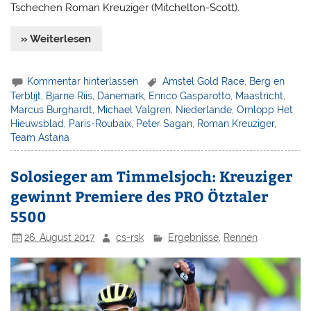
Tschechen Roman Kreuziger (Mitchelton-Scott).
» Weiterlesen
Kommentar hinterlassen
Amstel Gold Race
,
Berg en
Terblijt
,
Bjarne Riis
,
Dänemark
,
Enrico Gasparotto
,
Maastricht
,
Marcus Burghardt
,
Michael Valgren
,
Niederlande
,
Omlopp Het
Hieuwsblad
,
Paris-Roubaix
,
Peter Sagan
,
Roman Kreuziger
,
Team Astana
Solosieger am Timmelsjoch: Kreuziger
gewinnt Premiere des PRO Ötztaler
5500
26. August 2017
cs-rsk
Ergebnisse
,
Rennen