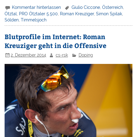
Kommentar hinterlassen
Giulio Ciccone
,
Österreich
,
Ötztal
,
PRO Ötztaler 5.500
,
Roman Kreuziger
,
Simon Spilak
,
Sölden
,
Timmelsjoch
Blutprofile im Internet: Roman
Kreuziger geht in die Offensive
2. Dezember 2014
cs-rsk
Doping