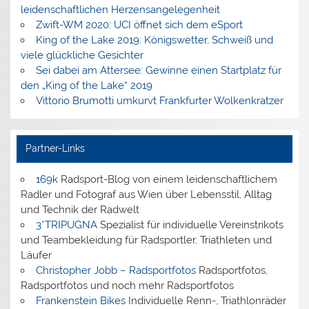
leidenschaftlichen Herzensangelegenheit
Zwift-WM 2020: UCI öffnet sich dem eSport
King of the Lake 2019: Königswetter, Schweiß und
viele glückliche Gesichter
Sei dabei am Attersee: Gewinne einen Startplatz für
den „King of the Lake“ 2019
Vittorio Brumotti umkurvt Frankfurter Wolkenkratzer
Partner-Links
169k
Radsport-Blog von einem leidenschaftlichem
Radler und Fotograf aus Wien über Lebensstil, Alltag
und Technik der Radwelt
3*TRIPUGNA
Spezialist für individuelle Vereinstrikots
und Teambekleidung für Radsportler, Triathleten und
Läufer
Christopher Jobb – Radsportfotos
Radsportfotos,
Radsportfotos und noch mehr Radsportfotos
Frankenstein Bikes
Individuelle Renn-, Triathlonräder