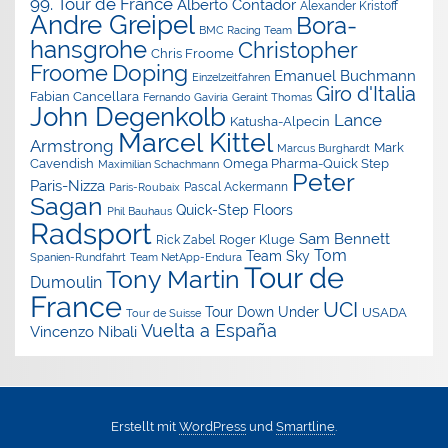
99. Tour de France
Alberto Contador
Alexander Kristoff
Andre Greipel
Bora-
BMC Racing Team
hansgrohe
Christopher
Chris Froome
Doping
Froome
Emanuel Buchmann
Einzelzeitfahren
Giro d'Italia
Fabian Cancellara
Geraint Thomas
Fernando Gaviria
John Degenkolb
Lance
Katusha-Alpecin
Marcel Kittel
Armstrong
Mark
Marcus Burghardt
Cavendish
Omega Pharma-Quick Step
Maximilian Schachmann
Peter
Paris-Nizza
Pascal Ackermann
Paris-Roubaix
Sagan
Quick-Step Floors
Phil Bauhaus
Radsport
Sam Bennett
Roger Kluge
Rick Zabel
Tom
Team Sky
Spanien-Rundfahrt
Team NetApp-Endura
Tour de
Tony Martin
Dumoulin
France
UCI
Tour Down Under
USADA
Tour de Suisse
Vuelta a España
Vincenzo Nibali
Erstellt mit
WordPress
und
Smartline
.