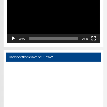
00:00
00:43
Radsportkompakt bei Strava