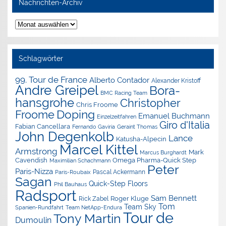
Nachrichten-Archiv
Nachrichten-
Archiv
Schlagwörter
99. Tour de France
Alberto Contador
Alexander Kristoff
Andre Greipel
Bora-
BMC Racing Team
hansgrohe
Christopher
Chris Froome
Doping
Froome
Emanuel Buchmann
Einzelzeitfahren
Giro d'Italia
Fabian Cancellara
Geraint Thomas
Fernando Gaviria
John Degenkolb
Lance
Katusha-Alpecin
Marcel Kittel
Armstrong
Mark
Marcus Burghardt
Cavendish
Omega Pharma-Quick Step
Maximilian Schachmann
Peter
Paris-Nizza
Pascal Ackermann
Paris-Roubaix
Sagan
Quick-Step Floors
Phil Bauhaus
Radsport
Sam Bennett
Roger Kluge
Rick Zabel
Tom
Team Sky
Spanien-Rundfahrt
Team NetApp-Endura
Tour de
Tony Martin
Dumoulin