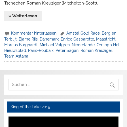
Tschechen Roman Kreuziger (Mitchelton-Scott).
» Weiterlesen
Kommentar hinterlassen
Amstel Gold Race
,
Berg en
Terblijt
,
Bjarne Riis
,
Dänemark
,
Enrico Gasparotto
,
Maastricht
,
Marcus Burghardt
,
Michael Valgren
,
Niederlande
,
Omlopp Het
Hieuwsblad
,
Paris-Roubaix
,
Peter Sagan
,
Roman Kreuziger
,
Team Astana
King of the Lake 2019
Video-
Player