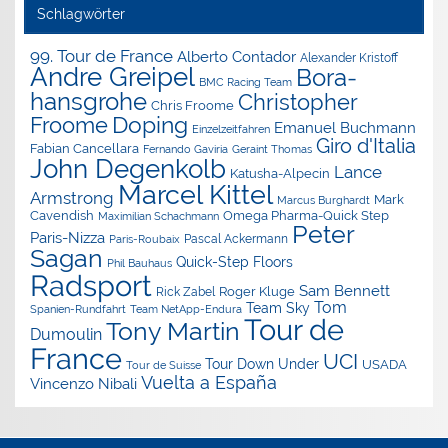
Schlagwörter
99. Tour de France
Alberto Contador
Alexander Kristoff
Andre Greipel
Bora-
BMC Racing Team
hansgrohe
Christopher
Chris Froome
Doping
Froome
Emanuel Buchmann
Einzelzeitfahren
Giro d'Italia
Fabian Cancellara
Geraint Thomas
Fernando Gaviria
John Degenkolb
Lance
Katusha-Alpecin
Marcel Kittel
Armstrong
Mark
Marcus Burghardt
Cavendish
Omega Pharma-Quick Step
Maximilian Schachmann
Peter
Paris-Nizza
Pascal Ackermann
Paris-Roubaix
Sagan
Quick-Step Floors
Phil Bauhaus
Radsport
Sam Bennett
Roger Kluge
Rick Zabel
Tom
Team Sky
Spanien-Rundfahrt
Team NetApp-Endura
Tour de
Tony Martin
Dumoulin
France
UCI
Tour Down Under
USADA
Tour de Suisse
Vuelta a España
Vincenzo Nibali