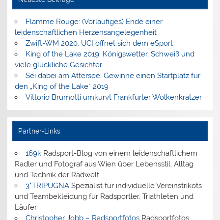
Flamme Rouge: (Vorläufiges) Ende einer
leidenschaftlichen Herzensangelegenheit
Zwift-WM 2020: UCI öffnet sich dem eSport
King of the Lake 2019: Königswetter, Schweiß und
viele glückliche Gesichter
Sei dabei am Attersee: Gewinne einen Startplatz für
den „King of the Lake“ 2019
Vittorio Brumotti umkurvt Frankfurter Wolkenkratzer
Partner-Links
169k
Radsport-Blog von einem leidenschaftlichem
Radler und Fotograf aus Wien über Lebensstil, Alltag
und Technik der Radwelt
3*TRIPUGNA
Spezialist für individuelle Vereinstrikots
und Teambekleidung für Radsportler, Triathleten und
Läufer
Christopher Jobb – Radsportfotos
Radsportfotos,