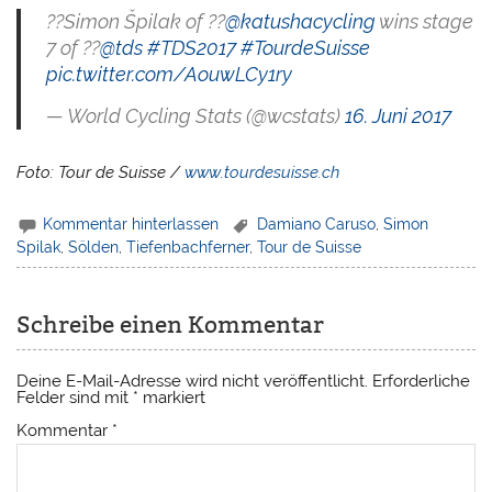
??Simon Špilak of ??
@katushacycling
wins stage
7 of ??
@tds
#TDS2017
#TourdeSuisse
pic.twitter.com/AouwLCy1ry
— World Cycling Stats (@wcstats)
16. Juni 2017
Foto: Tour de Suisse /
www.tourdesuisse.ch
Kommentar hinterlassen
Damiano Caruso
,
Simon
Spilak
,
Sölden
,
Tiefenbachferner
,
Tour de Suisse
Schreibe einen Kommentar
Deine E-Mail-Adresse wird nicht veröffentlicht.
Erforderliche
Felder sind mit
*
markiert
Kommentar
*