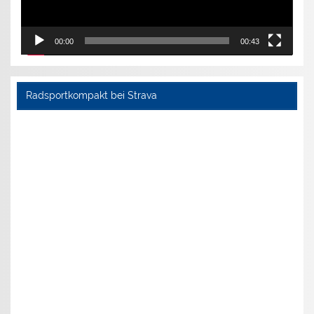
00:00
00:43
Radsportkompakt bei Strava