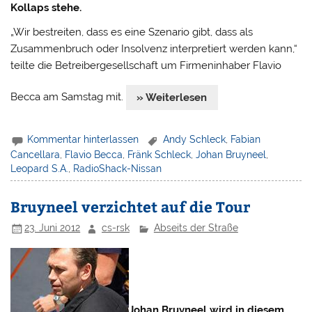
Kollaps stehe.
„Wir bestreiten, dass es eine Szenario gibt, dass als
Zusammenbruch oder Insolvenz interpretiert werden kann,“
teilte die Betreibergesellschaft um Firmeninhaber Flavio
Becca am Samstag mit.
» Weiterlesen
Kommentar hinterlassen
Andy Schleck
,
Fabian
Cancellara
,
Flavio Becca
,
Fränk Schleck
,
Johan Bruyneel
,
Leopard S.A.
,
RadioShack-Nissan
Bruyneel verzichtet auf die Tour
23. Juni 2012
cs-rsk
Abseits der Straße
Johan Bruyneel wird in diesem