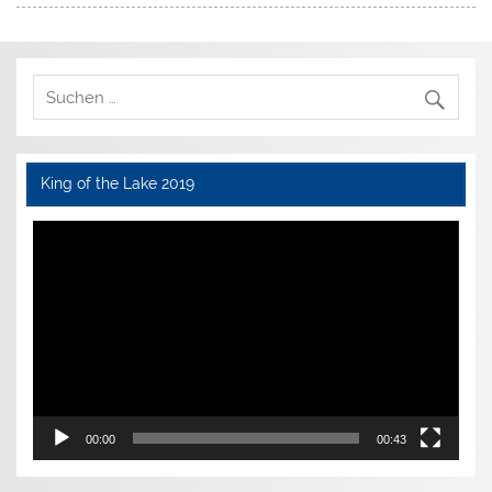
King of the Lake 2019
Video-
Player
00:00
00:43