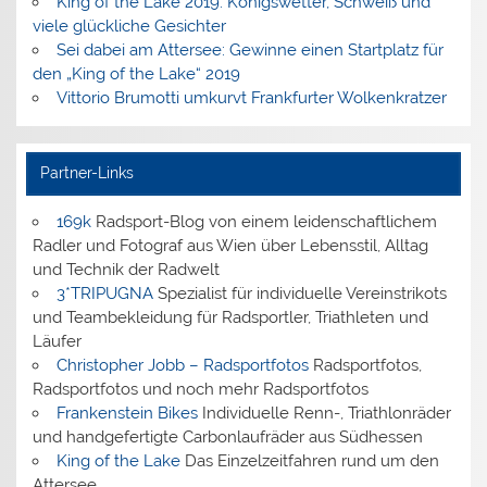
King of the Lake 2019: Königswetter, Schweiß und
viele glückliche Gesichter
Sei dabei am Attersee: Gewinne einen Startplatz für
den „King of the Lake“ 2019
Vittorio Brumotti umkurvt Frankfurter Wolkenkratzer
Partner-Links
169k
Radsport-Blog von einem leidenschaftlichem
Radler und Fotograf aus Wien über Lebensstil, Alltag
und Technik der Radwelt
3*TRIPUGNA
Spezialist für individuelle Vereinstrikots
und Teambekleidung für Radsportler, Triathleten und
Läufer
Christopher Jobb – Radsportfotos
Radsportfotos,
Radsportfotos und noch mehr Radsportfotos
Frankenstein Bikes
Individuelle Renn-, Triathlonräder
und handgefertigte Carbonlaufräder aus Südhessen
King of the Lake
Das Einzelzeitfahren rund um den
Attersee