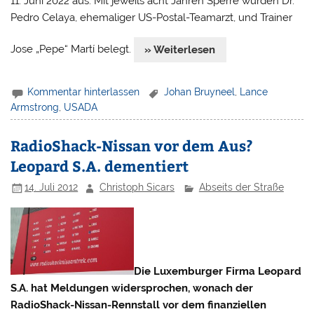
11. Juni 2022 aus. Mit jeweils acht Jahren Sperre wurden Dr.
Pedro Celaya, ehemaliger US-Postal-Teamarzt, und Trainer
Jose „Pepe“ Martí belegt.
» Weiterlesen
Kommentar hinterlassen
Johan Bruyneel
,
Lance
Armstrong
,
USADA
RadioShack-Nissan vor dem Aus?
Leopard S.A. dementiert
14. Juli 2012
Christoph Sicars
Abseits der Straße
Die Luxemburger Firma Leopard
S.A. hat Meldungen widersprochen, wonach der
RadioShack-Nissan-Rennstall vor dem finanziellen