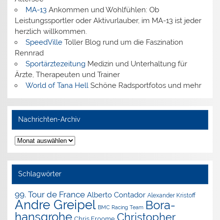
MA-13
Ankommen und Wohlfühlen: Ob
Leistungssportler oder Aktivurlauber, im MA-13 ist jeder
herzlich willkommen.
SpeedVille
Toller Blog rund um die Faszination
Rennrad
Sportärztezeitung
Medizin und Unterhaltung für
Ärzte, Therapeuten und Trainer
World of Tana Hell
Schöne Radsportfotos und mehr
Nachrichten-Archiv
Nachrichten-
Archiv
Schlagwörter
99. Tour de France
Alberto Contador
Alexander Kristoff
Andre Greipel
Bora-
BMC Racing Team
hansgrohe
Christopher
Chris Froome