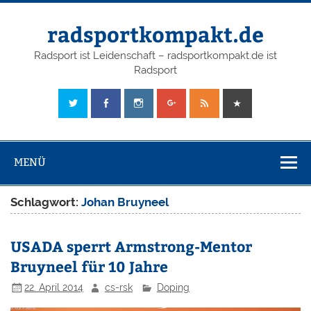
radsportkompakt.de
Radsport ist Leidenschaft – radsportkompakt.de ist
Radsport
MENÜ
Schlagwort:
Johan Bruyneel
USADA sperrt Armstrong-Mentor
Bruyneel für 10 Jahre
22. April 2014
cs-rsk
Doping