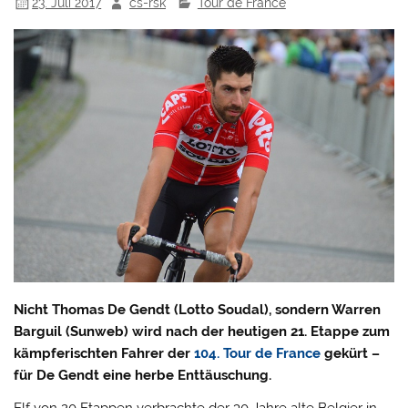
23. Juli 2017
cs-rsk
Tour de France
Nicht Thomas De Gendt (Lotto Soudal), sondern Warren
Barguil (Sunweb) wird nach der heutigen 21. Etappe zum
kämpferischten Fahrer der
104. Tour de France
gekürt –
für De Gendt eine herbe Enttäuschung.
Elf von 20 Etappen verbrachte der 30 Jahre alte Belgier in