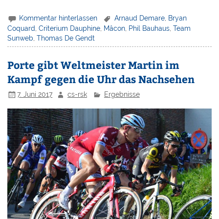
Kommentar hinterlassen
Arnaud Demare
,
Bryan
Coquard
,
Criterium Dauphine
,
Mâcon
,
Phil Bauhaus
,
Team
Sunweb
,
Thomas De Gendt
Porte gibt Weltmeister Martin im
Kampf gegen die Uhr das Nachsehen
7. Juni 2017
cs-rsk
Ergebnisse