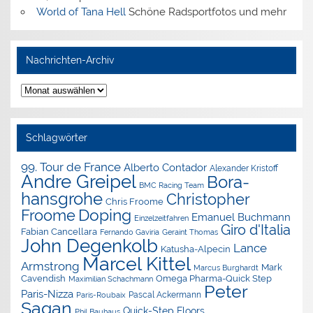
World of Tana Hell
Schöne Radsportfotos und mehr
Nachrichten-Archiv
Nachrichten-
Archiv
Schlagwörter
99. Tour de France
Alberto Contador
Alexander Kristoff
Andre Greipel
Bora-
BMC Racing Team
hansgrohe
Christopher
Chris Froome
Doping
Froome
Emanuel Buchmann
Einzelzeitfahren
Giro d'Italia
Fabian Cancellara
Geraint Thomas
Fernando Gaviria
John Degenkolb
Lance
Katusha-Alpecin
Marcel Kittel
Armstrong
Mark
Marcus Burghardt
Cavendish
Omega Pharma-Quick Step
Maximilian Schachmann
Peter
Paris-Nizza
Pascal Ackermann
Paris-Roubaix
Sagan
Quick-Step Floors
Phil Bauhaus