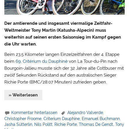
Der amtierende und insgesamt viermalige Zeitfahr-
Weltmeister Tony Martin (Katusha-Alpecin) muss
weiterhin auf seinen ersten Saisonsieg im Kampf gegen
die Uhr warten.
Beim 23,5 Kilometer langen Einzelzeitfahren der 4. Etappe
beim
69. Critérium du Dauphiné
von La Tour-du-Pin nach
Bourgoin-Jallieu musste sich der 32 Jahre alte Cottbuser mit
zwölf Sekunden Rückstand auf den australischen Sieger
Richie Porte (BMC/28:07 Minuten) zufrieden geben.
» Weiterlesen
Kommentar hinterlassen
Alejandro Valverde
,
Christopher Froome
,
Criterium Dauphine
,
Emanuel Buchmann
,
Jasha Sütterlin
,
Nils Politt
,
Richie Porte
,
Thomas De Gendt
,
Tony