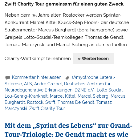
Zwift Charity Tour gemeinsam für einen guten Zweck.
Neben dem 35 Jahre alten Rostocker werden Sprinter-
Konkurrent Marcel Kittel (Quick-Step Floors), der deutsche
Straßenmeister Marcus Burghardt (Bora-hansgrohe) sowie
Greipels Lotto-Soudal-Teamkollegen Thomas de Gendt,
Tomasz Marczynski und Marcel Sieberg an dem virtuellen
Charity-Wettkampf teilnehmen.
» Weiterlesen
Kommentar hinterlassen
(Amyotrophe Lateral-
Sklerose
,
ALS
,
Andre Greipel
,
Deutsches Zentrum für
Neurodegenerative Erkrankungen
,
DZNE e.V.
,
Lotto Soudal
,
Lou-Gehrig-Krankheit
,
Marcel Kittel
,
Marcel Sieberg
,
Marcus
Burghardt
,
Rostock
,
Swift
,
Thomas De Gendt
,
Tomasz
Marczynski
,
Zwift Charity Tour
Mit dem „Sprint des Lebens“ zur Grand-
Tour-Triologie: De Gendt macht es wie