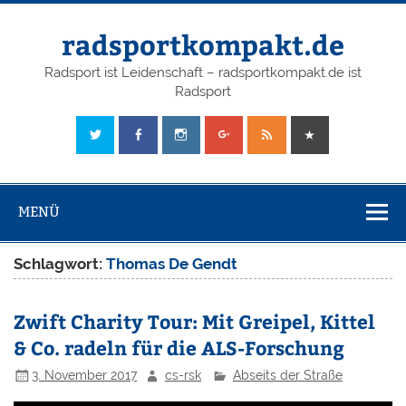
radsportkompakt.de
Radsport ist Leidenschaft – radsportkompakt.de ist
Radsport
MENÜ
Schlagwort:
Thomas De Gendt
Zwift Charity Tour: Mit Greipel, Kittel
& Co. radeln für die ALS-Forschung
3. November 2017
cs-rsk
Abseits der Straße