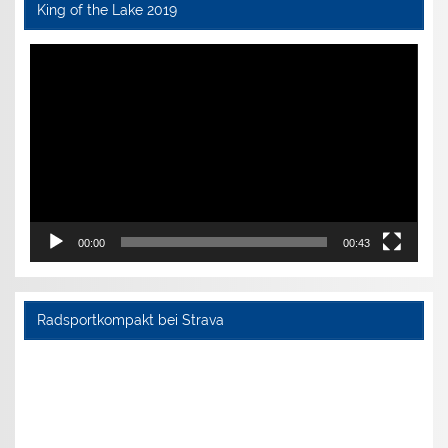
King of the Lake 2019
Video-
Player
00:00
00:43
Radsportkompakt bei Strava