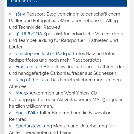
Partner-Links
169k
Radsport-Blog von einem leidenschaftlichem
Radler und Fotograf aus Wien über Lebensstil, Alltag
und Technik der Radwelt
3*TRIPUGNA
Spezialist für individuelle Vereinstrikots
und Teambekleidung für Radsportler, Triathleten und
Läufer
Christopher Jobb – Radsportfotos
Radsportfotos,
Radsportfotos und noch mehr Radsportfotos
Frankenstein Bikes
Individuelle Renn-, Triathlonräder
und handgefertigte Carbonlaufräder aus Südhessen
King of the Lake
Das Einzelzeitfahren rund um den
Attersee
MA-13
Ankommen und Wohlfühlen: Ob
Leistungssportler oder Aktivurlauber, im MA-13 ist jeder
herzlich willkommen.
SpeedVille
Toller Blog rund um die Faszination
Rennrad
Sportärztezeitung
Medizin und Unterhaltung für
Ärzte, Therapeuten und Trainer