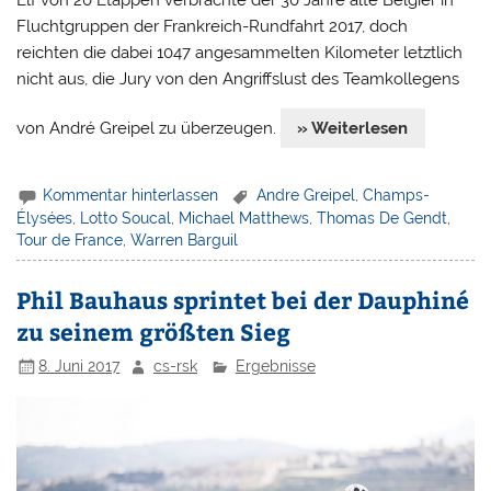
Fluchtgruppen der Frankreich-Rundfahrt 2017, doch
reichten die dabei 1047 angesammelten Kilometer letztlich
nicht aus, die Jury von den Angriffslust des Teamkollegens
von André Greipel zu überzeugen.
» Weiterlesen
Kommentar hinterlassen
Andre Greipel
,
Champs-
Élysées
,
Lotto Soucal
,
Michael Matthews
,
Thomas De Gendt
,
Tour de France
,
Warren Barguil
Phil Bauhaus sprintet bei der Dauphiné
zu seinem größten Sieg
8. Juni 2017
cs-rsk
Ergebnisse