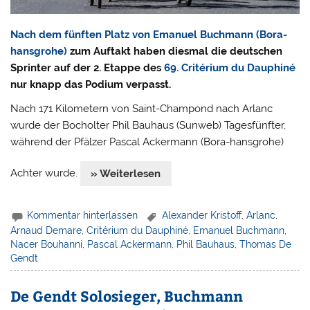
Nach dem fünften Platz von Emanuel Buchmann (Bora-
hansgrohe)
zum Auftakt haben diesmal die deutschen
Sprinter auf der 2. Etappe des
69. Critérium du Dauphiné
nur knapp das Podium verpasst.
Nach 171 Kilometern von Saint-Champond nach Arlanc
wurde der Bocholter Phil Bauhaus (Sunweb) Tagesfünfter,
während der Pfälzer Pascal Ackermann (Bora-hansgrohe)
Achter wurde.
» Weiterlesen
Kommentar hinterlassen
Alexander Kristoff
,
Arlanc
,
Arnaud Demare
,
Critérium du Dauphiné
,
Emanuel Buchmann
,
Nacer Bouhanni
,
Pascal Ackermann
,
Phil Bauhaus
,
Thomas De
Gendt
De Gendt Solosieger, Buchmann