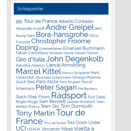
Schlagwörter
99. Tour de France
Alberto Contador
Andre Greipel
Alexander Kristoff
BMC
Bora-hansgrohe
Chris
Racing Team
Christopher Froome
Froome
Doping
Emanuel Buchmann
Einzelzeitfahren
Fabian Cancellara
Geraint Thomas
Fernando Gaviria
John Degenkolb
Giro d'Italia
Lance Armstrong
Katusha-Alpecin
Marcel Kittel
Mark
Marcus Burghardt
Cavendish
Omega Pharma-
Maximilian Schachmann
Paris-Nizza
Quick Step
Pascal
Paris-Roubaix
Peter Sagan
Ackermann
Phil Bauhaus
Radsport
Quick-Step Floors
Rick Zabel
Sam Bennett
Roger Kluge
Spanien-Rundfahrt
Team
Tom Dumoulin
Team Sky
NetApp-Endura
Tour de
Tony Martin
France
Tour Down Under
Tour de Suisse
UCI
Vuelta a
Vincenzo Nibali
USADA