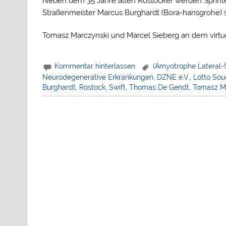
Neben dem 35 Jahre alten Rostocker werden Sprinter
Straßenmeister Marcus Burghardt (Bora-hansgrohe)
Tomasz Marczynski und Marcel Sieberg an dem virtu
Kommentar hinterlassen
(Amyotrophe Lateral-
Neurodegenerative Erkrankungen
,
DZNE e.V.
,
Lotto Sou
Burghardt
,
Rostock
,
Swift
,
Thomas De Gendt
,
Tomasz M