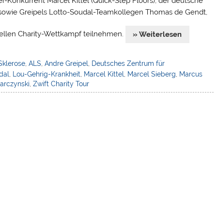
-Konkurrent Marcel Kittel (Quick-Step Floors), der deutsche
 sowie Greipels Lotto-Soudal-Teamkollegen Thomas de Gendt,
ellen Charity-Wettkampf teilnehmen.
» Weiterlesen
Sklerose
,
ALS
,
Andre Greipel
,
Deutsches Zentrum für
dal
,
Lou-Gehrig-Krankheit
,
Marcel Kittel
,
Marcel Sieberg
,
Marcus
arczynski
,
Zwift Charity Tour