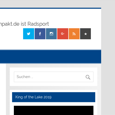
mpakt.de ist Radsport
King of the Lake 2019
Video-
Player