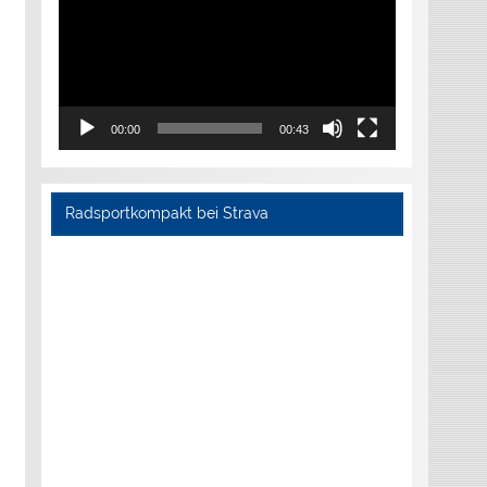
00:00
00:43
Radsportkompakt bei Strava