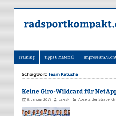
radsportkompakt.
Training
Tipps & Material
Impressum/Kont
Schlagwort:
Team Katusha
Keine Giro-Wildcard für NetAp
8. Januar 2013
cs-rsk
Abseits der Straße
,
Gir