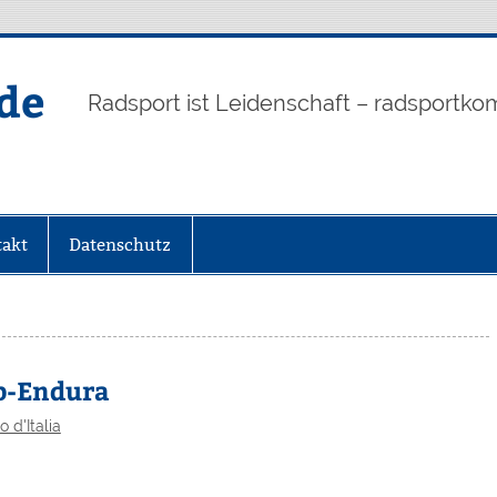
de
Radsport ist Leidenschaft – radsportko
akt
Datenschutz
p-Endura
o d'Italia