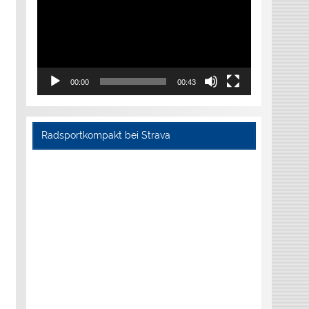
00:00
00:43
Radsportkompakt bei Strava