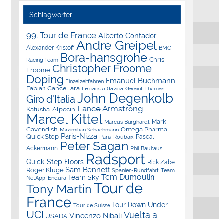
Schlagwörter
99. Tour de France
Alberto Contador
Andre Greipel
Alexander Kristoff
BMC
Bora-hansgrohe
Chris
Racing Team
Christopher Froome
Froome
Doping
Emanuel Buchmann
Einzelzeitfahren
Fabian Cancellara
Geraint Thomas
Fernando Gaviria
John Degenkolb
Giro d'Italia
Lance Armstrong
Katusha-Alpecin
Marcel Kittel
Mark
Marcus Burghardt
Cavendish
Omega Pharma-
Maximilian Schachmann
Paris-Nizza
Quick Step
Pascal
Paris-Roubaix
Peter Sagan
Ackermann
Phil Bauhaus
Radsport
Quick-Step Floors
Rick Zabel
Sam Bennett
Roger Kluge
Spanien-Rundfahrt
Team
Tom Dumoulin
Team Sky
NetApp-Endura
Tour de
Tony Martin
France
Tour Down Under
Tour de Suisse
UCI
Vuelta a
Vincenzo Nibali
USADA