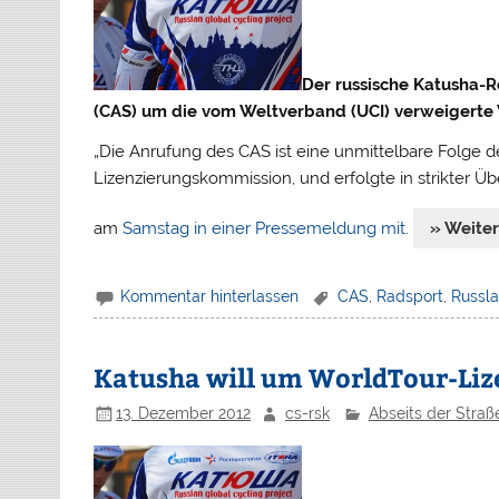
Der russische Katusha-R
(CAS) um die vom Weltverband (UCI) verweigerte
„Die Anrufung des CAS ist eine unmittelbare Folge der
Lizenzierungskommission, und erfolgte in strikter Ü
am
Samstag in einer Pressemeldung mit
.
» Weite
Kommentar hinterlassen
CAS
,
Radsport
,
Russl
Katusha will um WorldTour-Li
13. Dezember 2012
cs-rsk
Abseits der Straß