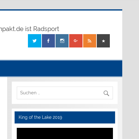
mpakt.de ist Radsport
King of the Lake 2019
Video-
Player