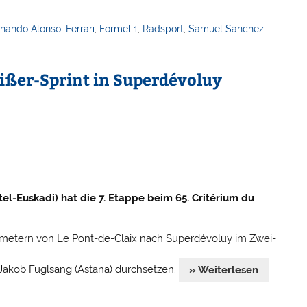
rnando Alonso
,
Ferrari
,
Formel 1
,
Radsport
,
Samuel Sanchez
ßer-Sprint in Superdévoluy
el-Euskadi) hat die 7. Etappe beim 65. Critérium du
ilometern von Le Pont-de-Claix nach Superdévoluy im Zwei-
Jakob Fuglsang (Astana) durchsetzen.
» Weiterlesen