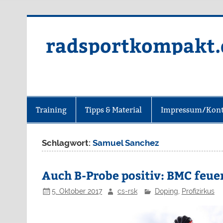
radsportkompakt.
Training
Tipps & Material
Impressum/Kont
Schlagwort:
Samuel Sanchez
Auch B-Probe positiv: BMC feu
5. Oktober 2017
cs-rsk
Doping
,
Profizirkus