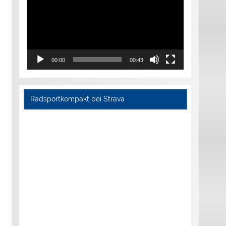
00:00
00:43
Radsportkompakt bei Strava