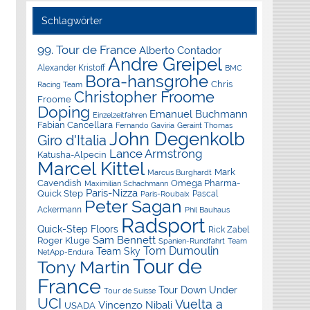
Schlagwörter
99. Tour de France
Alberto Contador
Andre Greipel
Alexander Kristoff
BMC
Bora-hansgrohe
Chris
Racing Team
Christopher Froome
Froome
Doping
Emanuel Buchmann
Einzelzeitfahren
Fabian Cancellara
Geraint Thomas
Fernando Gaviria
John Degenkolb
Giro d'Italia
Lance Armstrong
Katusha-Alpecin
Marcel Kittel
Mark
Marcus Burghardt
Cavendish
Omega Pharma-
Maximilian Schachmann
Paris-Nizza
Quick Step
Pascal
Paris-Roubaix
Peter Sagan
Ackermann
Phil Bauhaus
Radsport
Quick-Step Floors
Rick Zabel
Sam Bennett
Roger Kluge
Spanien-Rundfahrt
Team
Tom Dumoulin
Team Sky
NetApp-Endura
Tour de
Tony Martin
France
Tour Down Under
Tour de Suisse
UCI
Vuelta a
Vincenzo Nibali
USADA