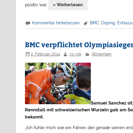
positiv war.
» Weiterlesen
Kommentar hinterlassen
BMC
,
Doping
,
Entlass
BMC verpflichtet Olympiasiege
2. Februar 2014
cs-rsk
Allgemein
Samuel Sanchez sit
Rennstall mit schweizerischen Wurzeln gab am So
bekannt.
„Ich fühle mich wie ein Fahrer, der gerade seinen erst