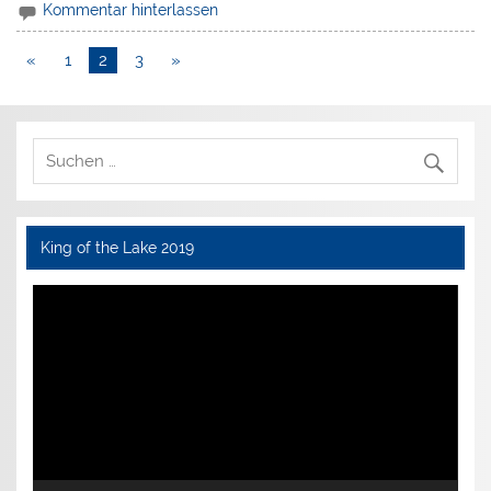
Kommentar hinterlassen
«
1
2
3
»
King of the Lake 2019
Video-
Player