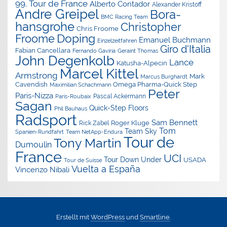
99. Tour de France
Alberto Contador
Alexander Kristoff
Andre Greipel
Bora-
BMC Racing Team
hansgrohe
Christopher
Chris Froome
Doping
Froome
Emanuel Buchmann
Einzelzeitfahren
Giro d'Italia
Fabian Cancellara
Geraint Thomas
Fernando Gaviria
John Degenkolb
Lance
Katusha-Alpecin
Marcel Kittel
Armstrong
Mark
Marcus Burghardt
Cavendish
Omega Pharma-Quick Step
Maximilian Schachmann
Peter
Paris-Nizza
Pascal Ackermann
Paris-Roubaix
Sagan
Quick-Step Floors
Phil Bauhaus
Radsport
Sam Bennett
Roger Kluge
Rick Zabel
Tom
Team Sky
Spanien-Rundfahrt
Team NetApp-Endura
Tour de
Tony Martin
Dumoulin
France
UCI
Tour Down Under
USADA
Tour de Suisse
Vuelta a España
Vincenzo Nibali
Erstellt mit
WordPress
und
Smartline
.