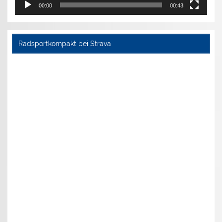
00:00
00:43
Radsportkompakt bei Strava