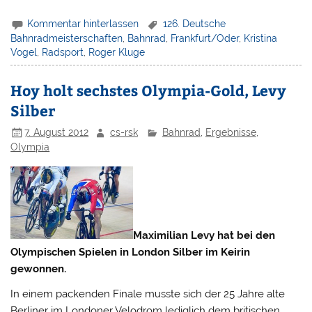
Kommentar hinterlassen
126. Deutsche
Bahnradmeisterschaften
,
Bahnrad
,
Frankfurt/Oder
,
Kristina
Vogel
,
Radsport
,
Roger Kluge
Hoy holt sechstes Olympia-Gold, Levy
Silber
7. August 2012
cs-rsk
Bahnrad
,
Ergebnisse
,
Olympia
Maximilian Levy hat bei den
Olympischen Spielen in London Silber im Keirin
gewonnen.
In einem packenden Finale musste sich der 25 Jahre alte
Berliner im Londoner Velodrom lediglich dem britischen