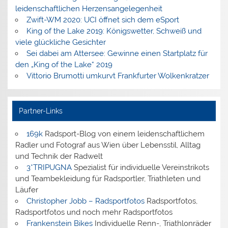
leidenschaftlichen Herzensangelegenheit
Zwift-WM 2020: UCI öffnet sich dem eSport
King of the Lake 2019: Königswetter, Schweiß und
viele glückliche Gesichter
Sei dabei am Attersee: Gewinne einen Startplatz für
den „King of the Lake“ 2019
Vittorio Brumotti umkurvt Frankfurter Wolkenkratzer
Partner-Links
169k
Radsport-Blog von einem leidenschaftlichem
Radler und Fotograf aus Wien über Lebensstil, Alltag
und Technik der Radwelt
3*TRIPUGNA
Spezialist für individuelle Vereinstrikots
und Teambekleidung für Radsportler, Triathleten und
Läufer
Christopher Jobb – Radsportfotos
Radsportfotos,
Radsportfotos und noch mehr Radsportfotos
Frankenstein Bikes
Individuelle Renn-, Triathlonräder