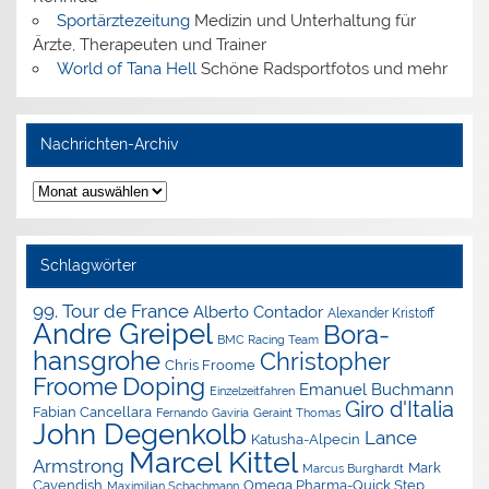
Sportärztezeitung
Medizin und Unterhaltung für
Ärzte, Therapeuten und Trainer
World of Tana Hell
Schöne Radsportfotos und mehr
Nachrichten-Archiv
Nachrichten-
Archiv
Schlagwörter
99. Tour de France
Alberto Contador
Alexander Kristoff
Andre Greipel
Bora-
BMC Racing Team
hansgrohe
Christopher
Chris Froome
Doping
Froome
Emanuel Buchmann
Einzelzeitfahren
Giro d'Italia
Fabian Cancellara
Geraint Thomas
Fernando Gaviria
John Degenkolb
Lance
Katusha-Alpecin
Marcel Kittel
Armstrong
Mark
Marcus Burghardt
Cavendish
Omega Pharma-Quick Step
Maximilian Schachmann