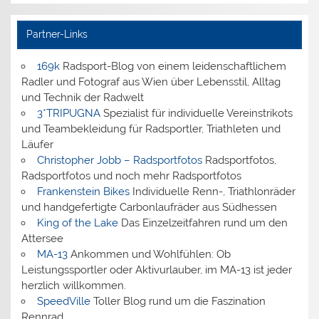
Partner-Links
169k
Radsport-Blog von einem leidenschaftlichem
Radler und Fotograf aus Wien über Lebensstil, Alltag
und Technik der Radwelt
3*TRIPUGNA
Spezialist für individuelle Vereinstrikots
und Teambekleidung für Radsportler, Triathleten und
Läufer
Christopher Jobb – Radsportfotos
Radsportfotos,
Radsportfotos und noch mehr Radsportfotos
Frankenstein Bikes
Individuelle Renn-, Triathlonräder
und handgefertigte Carbonlaufräder aus Südhessen
King of the Lake
Das Einzelzeitfahren rund um den
Attersee
MA-13
Ankommen und Wohlfühlen: Ob
Leistungssportler oder Aktivurlauber, im MA-13 ist jeder
herzlich willkommen.
SpeedVille
Toller Blog rund um die Faszination
Rennrad