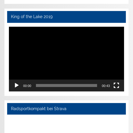
King of the Lake 2019
Video-
Player
00:00
00:43
Radsportkompakt bei Strava