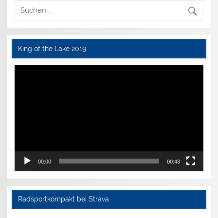
King of the Lake 2019
Video-
Player
00:00
00:43
Radsportkompakt bei Strava