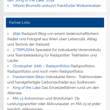
den „King of the Lake“ 2019
Vittorio Brumotti umkurvt Frankfurter Wolkenkratzer
Partner-Links
169k
Radsport-Blog von einem leidenschaftlichem
Radler und Fotograf aus Wien über Lebensstil, Alltag
und Technik der Radwelt
3*TRIPUGNA
Spezialist für individuelle Vereinstrikots
und Teambekleidung für Radsportler, Triathleten und
Läufer
Christopher Jobb – Radsportfotos
Radsportfotos,
Radsportfotos und noch mehr Radsportfotos
Frankenstein Bikes
Individuelle Renn-, Triathlonräder
und handgefertigte Carbonlaufräder aus Südhessen
King of the Lake
Das Einzelzeitfahren rund um den
Attersee
MA-13
Ankommen und Wohlfühlen: Ob
Leistungssportler oder Aktivurlauber, im MA-13 ist jeder
herzlich willkommen.