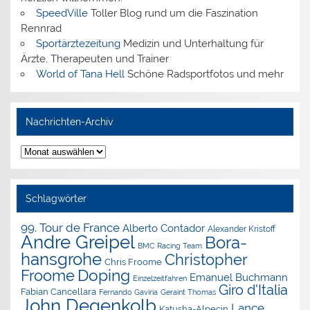
SpeedVille
Toller Blog rund um die Faszination
Rennrad
Sportärztezeitung
Medizin und Unterhaltung für
Ärzte, Therapeuten und Trainer
World of Tana Hell
Schöne Radsportfotos und mehr
Nachrichten-Archiv
Nachrichten-
Archiv
Schlagwörter
99. Tour de France
Alberto Contador
Alexander Kristoff
Andre Greipel
Bora-
BMC Racing Team
hansgrohe
Christopher
Chris Froome
Doping
Froome
Emanuel Buchmann
Einzelzeitfahren
Giro d'Italia
Fabian Cancellara
Geraint Thomas
Fernando Gaviria
John Degenkolb
Lance
Katusha-Alpecin