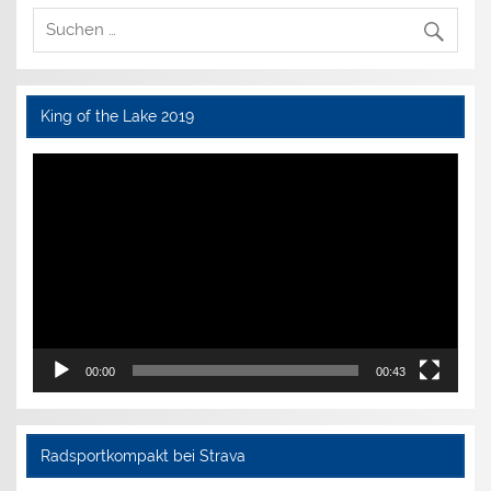
King of the Lake 2019
Video-
Player
00:00
00:43
Radsportkompakt bei Strava