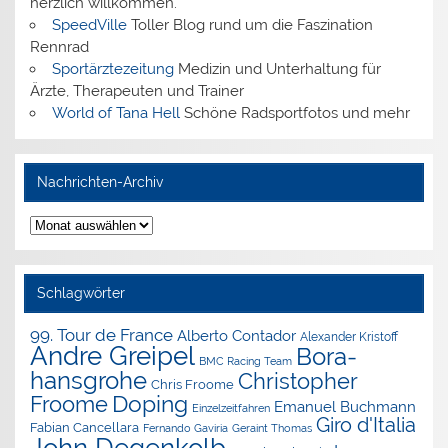
herzlich willkommen.
SpeedVille
Toller Blog rund um die Faszination
Rennrad
Sportärztezeitung
Medizin und Unterhaltung für
Ärzte, Therapeuten und Trainer
World of Tana Hell
Schöne Radsportfotos und mehr
Nachrichten-Archiv
Nachrichten-
Archiv
Schlagwörter
99. Tour de France
Alberto Contador
Alexander Kristoff
Andre Greipel
Bora-
BMC Racing Team
hansgrohe
Christopher
Chris Froome
Doping
Froome
Emanuel Buchmann
Einzelzeitfahren
Giro d'Italia
Fabian Cancellara
Geraint Thomas
Fernando Gaviria
John Degenkolb