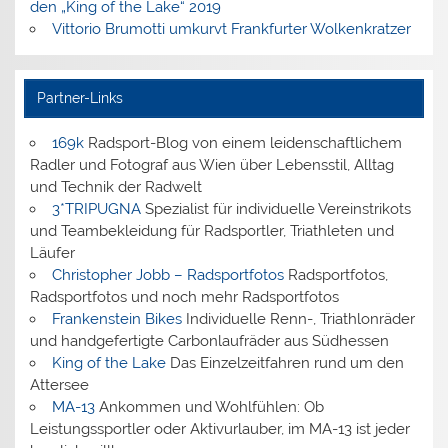
den „King of the Lake“ 2019
Vittorio Brumotti umkurvt Frankfurter Wolkenkratzer
Partner-Links
169k
Radsport-Blog von einem leidenschaftlichem
Radler und Fotograf aus Wien über Lebensstil, Alltag
und Technik der Radwelt
3*TRIPUGNA
Spezialist für individuelle Vereinstrikots
und Teambekleidung für Radsportler, Triathleten und
Läufer
Christopher Jobb – Radsportfotos
Radsportfotos,
Radsportfotos und noch mehr Radsportfotos
Frankenstein Bikes
Individuelle Renn-, Triathlonräder
und handgefertigte Carbonlaufräder aus Südhessen
King of the Lake
Das Einzelzeitfahren rund um den
Attersee
MA-13
Ankommen und Wohlfühlen: Ob
Leistungssportler oder Aktivurlauber, im MA-13 ist jeder