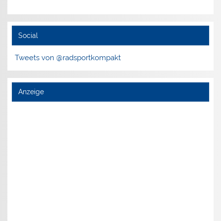
Social
Tweets von @radsportkompakt
Anzeige