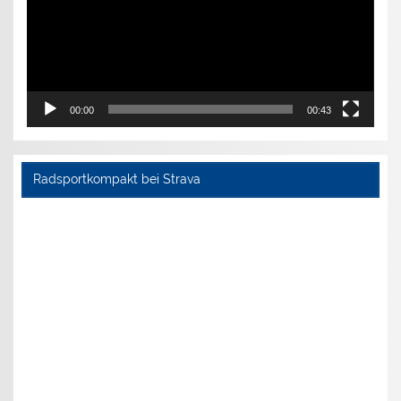
00:00
00:43
Radsportkompakt bei Strava