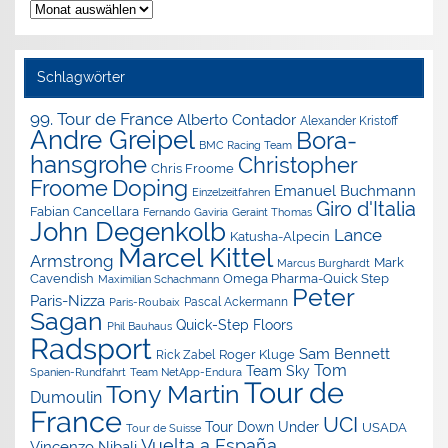
Nachrichten-
Archiv
Schlagwörter
99. Tour de France
Alberto Contador
Alexander Kristoff
Andre Greipel
Bora-
BMC Racing Team
hansgrohe
Christopher
Chris Froome
Doping
Froome
Emanuel Buchmann
Einzelzeitfahren
Giro d'Italia
Fabian Cancellara
Geraint Thomas
Fernando Gaviria
John Degenkolb
Lance
Katusha-Alpecin
Marcel Kittel
Armstrong
Mark
Marcus Burghardt
Cavendish
Omega Pharma-Quick Step
Maximilian Schachmann
Peter
Paris-Nizza
Pascal Ackermann
Paris-Roubaix
Sagan
Quick-Step Floors
Phil Bauhaus
Radsport
Sam Bennett
Roger Kluge
Rick Zabel
Tom
Team Sky
Spanien-Rundfahrt
Team NetApp-Endura
Tour de
Tony Martin
Dumoulin
France
UCI
Tour Down Under
USADA
Tour de Suisse
Vuelta a España
Vincenzo Nibali