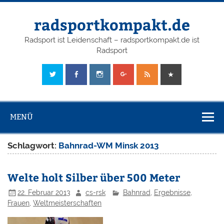
radsportkompakt.de
Radsport ist Leidenschaft – radsportkompakt.de ist
Radsport
MENÜ
Schlagwort:
Bahnrad-WM Minsk 2013
Welte holt Silber über 500 Meter
22. Februar 2013
cs-rsk
Bahnrad
,
Ergebnisse
,
Frauen
,
Weltmeisterschaften