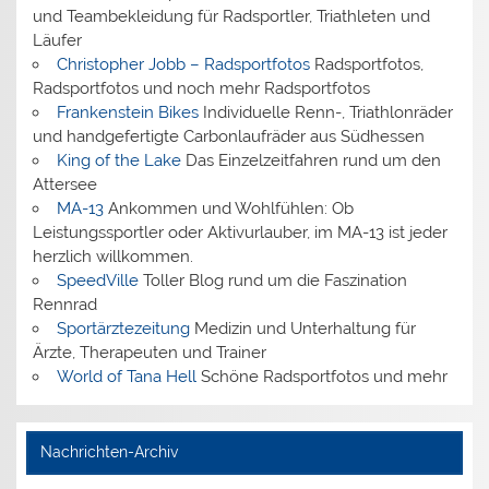
und Teambekleidung für Radsportler, Triathleten und
Läufer
Christopher Jobb – Radsportfotos
Radsportfotos,
Radsportfotos und noch mehr Radsportfotos
Frankenstein Bikes
Individuelle Renn-, Triathlonräder
und handgefertigte Carbonlaufräder aus Südhessen
King of the Lake
Das Einzelzeitfahren rund um den
Attersee
MA-13
Ankommen und Wohlfühlen: Ob
Leistungssportler oder Aktivurlauber, im MA-13 ist jeder
herzlich willkommen.
SpeedVille
Toller Blog rund um die Faszination
Rennrad
Sportärztezeitung
Medizin und Unterhaltung für
Ärzte, Therapeuten und Trainer
World of Tana Hell
Schöne Radsportfotos und mehr
Nachrichten-Archiv