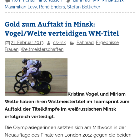
Kommentar hinterlassen
Bahnrad-WM Minsk 2013
,
Maximilian Levy
,
René Enders
,
Stefan Bötticher
Gold zum Auftakt in Minsk:
Vogel/Welte verteidigen WM-Titel
21. Februar 2013
cs-rsk
Bahnrad
,
Ergebnisse
,
Frauen
,
Weltmeisterschaften
Kristina Vogel und Miriam
Welte haben ihren Weltmeistertitel im Teamsprint zum
Auftakt der Titelkämpfe im weißrussischen Minsk
erfolgreich verteidigt.
Die Olympiasiegerinnen setzten sich am Mittwoch in der
Neuauflage des Finale von London 2012 gegen die beiden