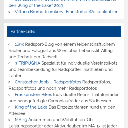
den „King of the Lake“ 2019
Vittorio Brumotti umkurvt Frankfurter Wolkenkratzer
Partner-Links
169k
Radsport-Blog von einem leidenschaftlichem
Radler und Fotograf aus Wien über Lebensstil, Alltag
und Technik der Radwelt
3*TRIPUGNA
Spezialist für individuelle Vereinstrikots
und Teambekleidung für Radsportler, Triathleten und
Läufer
Christopher Jobb – Radsportfotos
Radsportfotos,
Radsportfotos und noch mehr Radsportfotos
Frankenstein Bikes
Individuelle Renn-, Triathlonräder
und handgefertigte Carbonlaufräder aus Südhessen
King of the Lake
Das Einzelzeitfahren rund um den
Attersee
MA-13
Ankommen und Wohlfühlen: Ob
Leistungssportler oder Aktivurlauber, im MA-13 ist jeder