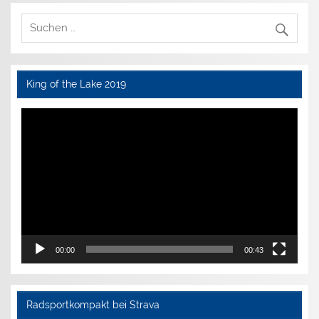
King of the Lake 2019
Video-
Player
00:00
00:43
Radsportkompakt bei Strava