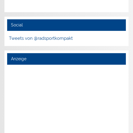
Social
Tweets von @radsportkompakt
Anzeige