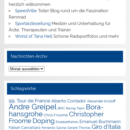
herzlich willkommen.
SpeedVille
Toller Blog rund um die Faszination
Rennrad
Sportärztezeitung
Medizin und Unterhaltung für
Ärzte, Therapeuten und Trainer
World of Tana Hell
Schöne Radsportfotos und mehr
Nachrichten-Archiv
Nachrichten-
Archiv
Schlagwörter
99. Tour de France
Alberto Contador
Alexander Kristoff
Andre Greipel
Bora-
BMC Racing Team
hansgrohe
Christopher
Chris Froome
Doping
Froome
Emanuel Buchmann
Einzelzeitfahren
Giro d'Italia
Fabian Cancellara
Geraint Thomas
Fernando Gaviria