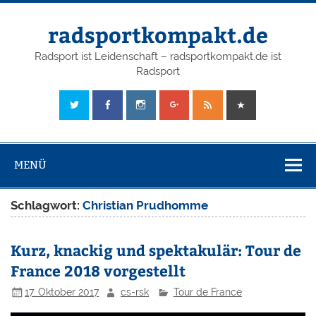
radsportkompakt.de
Radsport ist Leidenschaft – radsportkompakt.de ist
Radsport
MENÜ
Schlagwort:
Christian Prudhomme
Kurz, knackig und spektakulär: Tour de
France 2018 vorgestellt
17. Oktober 2017
cs-rsk
Tour de France