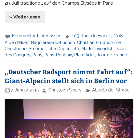
29. Juli traditionell auf den Champs Elysées in Paris.
» Weiterlesen
Kommentar hinterlassen
105. Tour de France
,
2018
,
Alpe d'Huez
,
Bagnieres-du-Luchon
,
Christian Prudhomme
,
Christopher Froome
,
John Degenkolb
,
Mark Cavendish
,
Palais
des Congrès
,
Paris
,
Paris-Roubaix
,
Pla d'Adet
,
Tour de France
„Deutscher Radsport nimmt Fahrt auf“:
Giant-Alpecin stellt sich in Berlin vor
7. Januar 2015
Christoph Sicars
Abseits der Straße