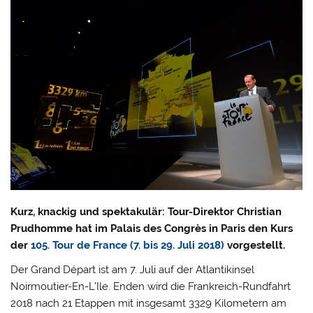
Kurz, knackig und spektakulär: Tour-Direktor Christian
Prudhomme hat im Palais des Congrès in Paris den Kurs
der
105. Tour de France (7. bis 29. Juli 2018)
vorgestellt.
Der Grand Départ ist am 7. Juli auf der Atlantikinsel
Noirmoutier-En-L’Ile. Enden wird die Frankreich-Rundfahrt
2018 nach 21 Etappen mit insgesamt 3329 Kilometern am